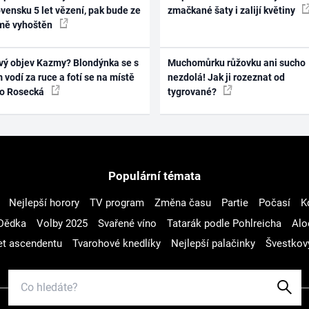
vensku 5 let vězení, pak bude ze
zmačkané šaty i zalijí květiny
mě vyhoštěn
vý objev Kazmy? Blondýnka se s
Muchomůrku růžovku ani sucho
 vodí za ruce a fotí se na místě
nezdolá! Jak ji rozeznat od
ko Rosecká
tygrované?
Populární témata
Nejlepší horory
TV program
Změna času
Partie
Počasí
K
Dědka
Volby 2025
Svařené víno
Tatarák podle Pohlreicha
Alo
t ascendentu
Tvarohové knedlíky
Nejlepší palačinky
Švestkov