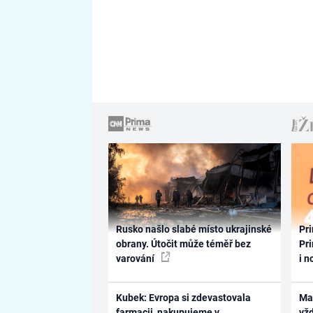
Rusko našlo slabé místo ukrajinské
Pri
obrany. Útočit může téměř bez
Pri
varování
i n
Kubek: Evropa si zdevastovala
Ma
farmacii, nakupujeme v
vž