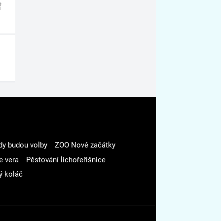
dy budou volby
ZOO Nové začátky
e vera
Pěstování lichořeřišnice
ý koláč