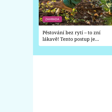
ZAHRADA
Pěstování bez rytí – to zní
lákavě! Tento postup je
vhodný jen pro některé
zahrady