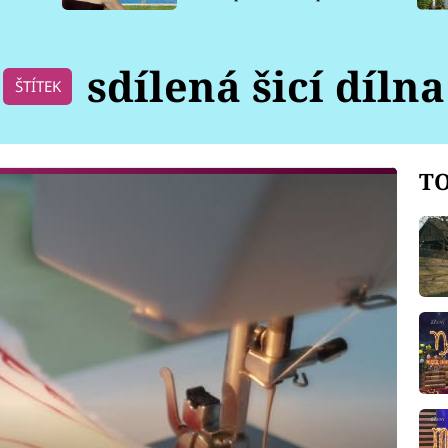
pro psy
sdílená šicí dílna
ŠTÍTEK
TO