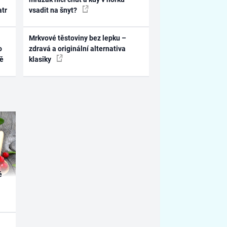
atr
vsadit na šnyt?
Mrkvové těstoviny bez lepku –
o
zdravá a originální alternativa
ně
klasiky
é