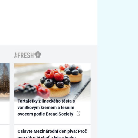
Tartaletky z lineckého těsta s
vanilkovým krémem a lesním
ovocem podle Bread Society
Oslavte Mezinárodní den piva: Proč
mrazák ničí chuť a kdy v horku