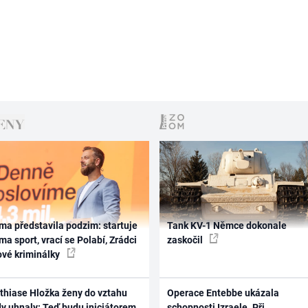
ma představila podzim: startuje
Tank KV-1 Němce dokonale
ma sport, vrací se Polabí, Zrádci
zaskočil
ové kriminálky
thiase Hložka ženy do vztahu
Operace Entebbe ukázala
dy uhnaly: Teď budu iniciátorem
schopnosti Izraele. Při