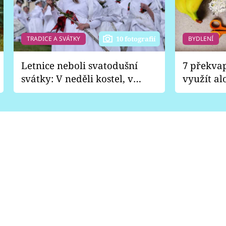
TRADICE A SVÁTKY
BYDLENÍ
10 fotografií
Letnice neboli svatodušní
7 překva
svátky: V neděli kostel, v
využít al
pondělí zábava
Nabrousí
nádobí