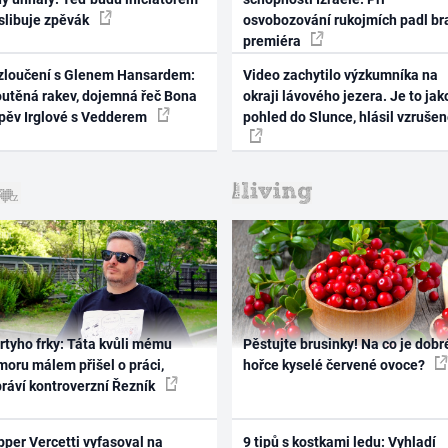
 slibuje zpěvák
osvobozování rukojmích padl br
premiéra
zloučení s Glenem Hansardem:
Video zachytilo výzkumníka na
outěná rakev, dojemná řeč Bona
okraji lávového jezera. Je to jak
zpěv Irglové s Vedderem
pohled do Slunce, hlásil vzruše
rtyho frky: Táta kvůli mému
Pěstujte brusinky! Na co je dobr
oru málem přišel o práci,
hořce kyselé červené ovoce?
práví kontroverzní Řezník
per Vercetti vyfasoval na
9 tipů s kostkami ledu: Vyhladí