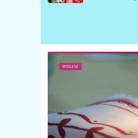
požáru
BYDLENÍ