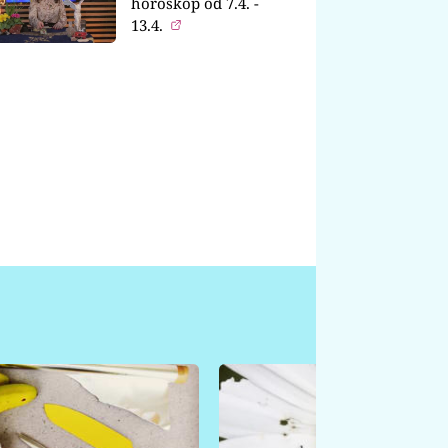
horoskop od 7.4. -
13.4.