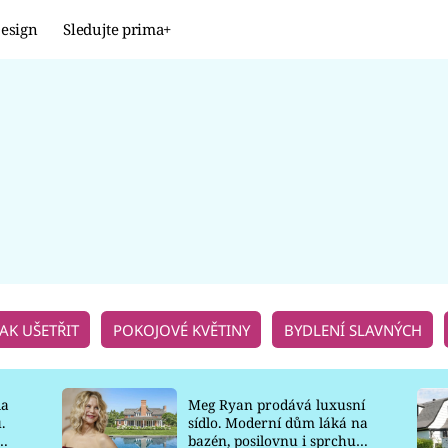
esign
Sledujte prima+
Design
TRENDY
JAK NA TO
PROMĚNY
NAŠE TIPY
JAK UŠETŘIT
POKOJOVÉ KVĚTINY
BYDLENÍ SLAVNÝCH
la
Meg Ryan prodává luxusní
.
sídlo. Moderní dům láká na
o
bazén, posilovnu i sprchu