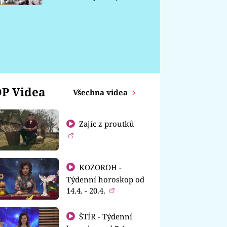
chátrá
P Videa
Všechna videa
Zajíc z proutků
KOZOROH -
Týdenní horoskop od
14.4. - 20.4.
ŠTÍR - Týdenní