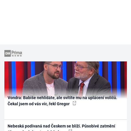
Vondra: Babiše nehlídáte, ale svítíte mu na uplácení voličů.
Čekal jsem od vás víc, řekl Gregor
Nebeská podívaná nad Českem se blíží. Působivé zatmění