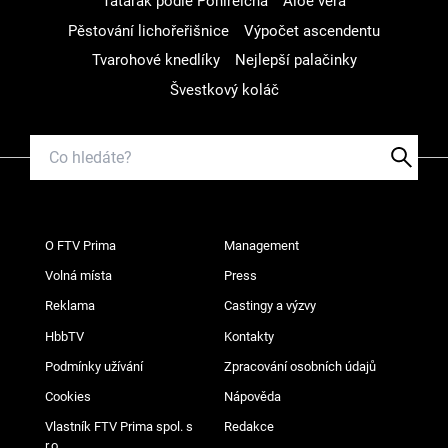
Tatarák podle Pohlreicha
Aloe vera
Pěstování lichořeřišnice
Výpočet ascendentu
Tvarohové knedlíky
Nejlepší palačinky
Švestkový koláč
O FTV Prima
Management
Volná místa
Press
Reklama
Castingy a výzvy
HbbTV
Kontakty
Podmínky užívání
Zpracování osobních údajů
Cookies
Nápověda
Vlastník FTV Prima spol. s
Redakce
r.o.