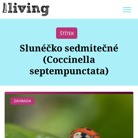
Trendy:
JAK UŠETŘIT
POKOJOVÉ KVĚTINY
ŠTÍTEK
BYDLENÍ SLAVNÝCH
ZAHRADA
Slunéčko sedmitečné
(Coccinella
septempunctata)
Témata
Bydlení
ZAHRADA
Zahrada
Design