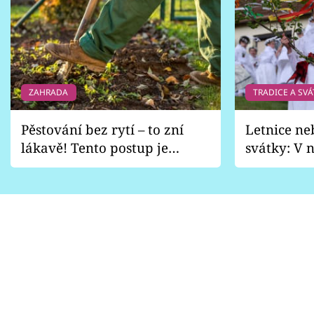
ZAHRADA
TRADICE A SVÁ
Pěstování bez rytí – to zní
Letnice ne
lákavě! Tento postup je
svátky: V n
vhodný jen pro některé
pondělí z
zahrady