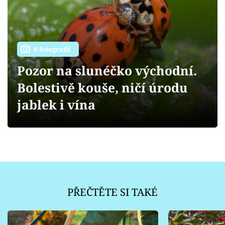
Sledujte prima+
Přihlášení
6 fotografií
Pozor na slunéčko východní.
Sledujte nás
Bolestivě kouše, ničí úrodu
jablek i vína
PŘEČTĚTE SI TAKÉ