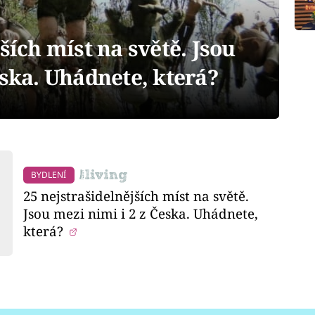
ších míst na světě. Jsou
eska. Uhádnete, která?
BYDLENÍ
25 nejstrašidelnějších míst na světě.
Jsou mezi nimi i 2 z Česka. Uhádnete,
která?