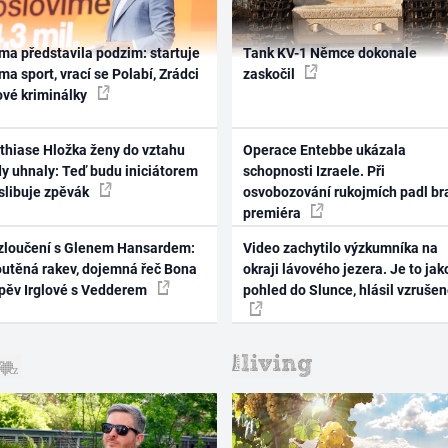
ma představila podzim: startuje
Tank KV-1 Němce dokonale
ma sport, vrací se Polabí, Zrádci
zaskočil
ové kriminálky
thiase Hložka ženy do vztahu
Operace Entebbe ukázala
dy uhnaly: Teď budu iniciátorem
schopnosti Izraele. Při
 slibuje zpěvák
osvobozování rukojmích padl br
premiéra
zloučení s Glenem Hansardem:
Video zachytilo výzkumníka na
outěná rakev, dojemná řeč Bona
okraji lávového jezera. Je to jak
zpěv Irglové s Vedderem
pohled do Slunce, hlásil vzruše