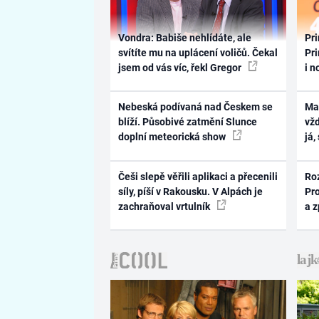
Vondra: Babiše nehlídáte, ale
Pri
svítíte mu na uplácení voličů. Čekal
Pri
jsem od vás víc, řekl Gregor
i n
Nebeská podívaná nad Českem se
Ma
blíží. Působivé zatmění Slunce
vž
doplní meteorická show
já,
Češi slepě věřili aplikaci a přecenili
Ro
síly, píší v Rakousku. V Alpách je
Pr
zachraňoval vrtulník
a 