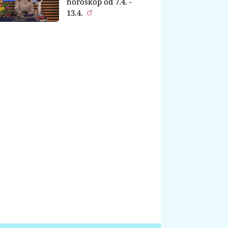
horoskop od 7.4. -
13.4.