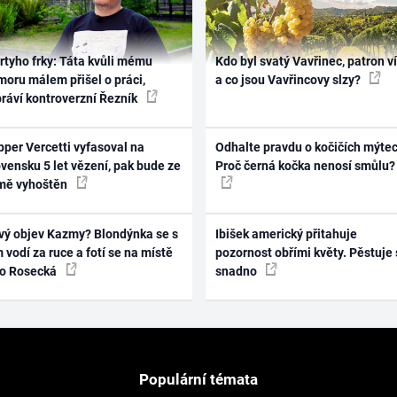
rtyho frky: Táta kvůli mému
Kdo byl svatý Vavřinec, patron v
oru málem přišel o práci,
a co jsou Vavřincovy slzy?
práví kontroverzní Řezník
per Vercetti vyfasoval na
Odhalte pravdu o kočičích mýtec
vensku 5 let vězení, pak bude ze
Proč černá kočka nenosí smůlu?
mě vyhoštěn
vý objev Kazmy? Blondýnka se s
Ibišek americký přitahuje
 vodí za ruce a fotí se na místě
pozornost obřími květy. Pěstuje 
ko Rosecká
snadno
Populární témata