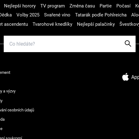
Nejlepší horory
TV program
Změna času
Partie
Počasí
K
Dědka
Volby 2025
Svařené víno
Tatarák podle Pohlreicha
Alo
t ascendentu
Tvarohové knedlíky
Nejlepší palačinky
Švestkov
ement
App
y a výzvy
ty
vání osobních údajů
ěda
ce
ení soukromí