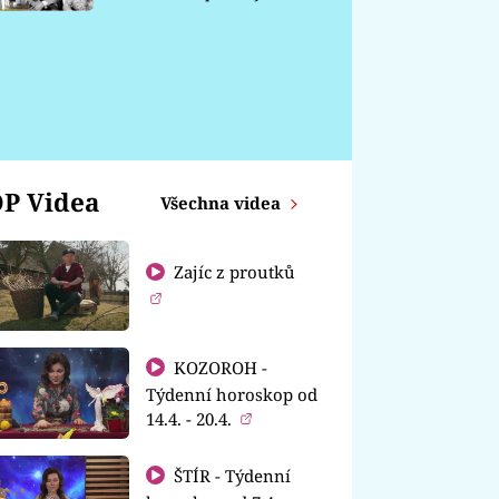
chátrá
a
P Videa
Všechna videa
Zajíc z proutků
KOZOROH -
Týdenní horoskop od
14.4. - 20.4.
ŠTÍR - Týdenní