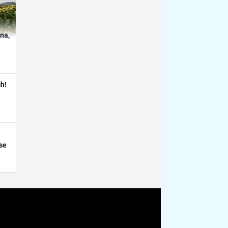
ína,
h!
se