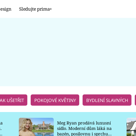
esign
Sledujte prima+
Design
TRENDY
JAK NA TO
PROMĚNY
NAŠE TIPY
JAK UŠETŘIT
POKOJOVÉ KVĚTINY
BYDLENÍ SLAVNÝCH
la
Meg Ryan prodává luxusní
.
sídlo. Moderní dům láká na
o
bazén, posilovnu i sprchu