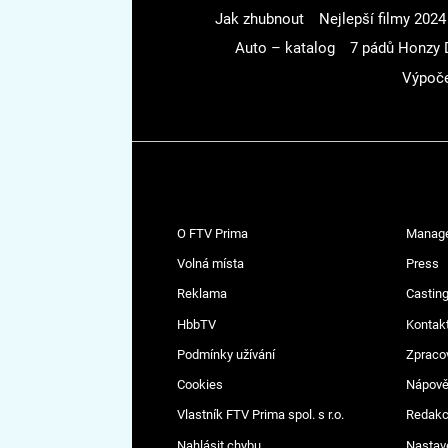
Jak zhubnout
Nejlepší filmy 2024
Auto – katalog
7 pádů Honzy 
Výpoče
O FTV Prima
Manag
Volná místa
Press
Reklama
Casting
HbbTV
Kontak
Podmínky užívání
Zpraco
Cookies
Nápov
Vlastník FTV Prima spol. s r.o.
Redak
Nahlásit chybu
Nastav