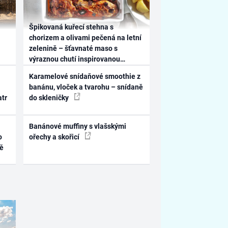
Špikovaná kuřecí stehna s
chorizem a olivami pečená na letní
zelenině – šťavnaté maso s
výraznou chutí inspirovanou
Španělskem
Karamelové snídaňové smoothie z
banánu, vloček a tvarohu – snídaně
atr
do skleničky
Banánové muffiny s vlašskými
o
ořechy a skořicí
ně