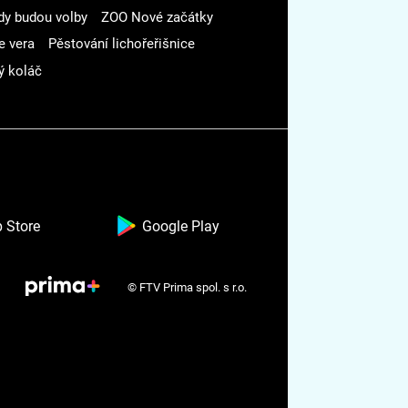
dy budou volby
ZOO Nové začátky
e vera
Pěstování lichořeřišnice
ý koláč
 Store
Google Play
© FTV Prima spol. s r.o.