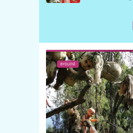
požáru
BYDLENÍ