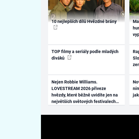
10 nejlepších dílů Hvězdné brány
Ma
hum
vy
TOP filmy a seriály podle mladých
Rap
diváků
Slo
ze
Nejen Robbie Williams.
No
LOVESTREAM 2026 přiveze
ním
hvězdy, které běžně uvidíte jen na
ja
největších světových festivalech