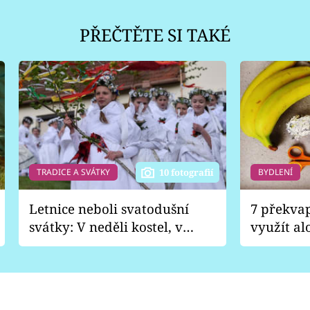
PŘEČTĚTE SI TAKÉ
TRADICE A SVÁTKY
BYDLENÍ
10 fotografií
Letnice neboli svatodušní
7 překva
svátky: V neděli kostel, v
využít al
pondělí zábava
Nabrousí
nádobí