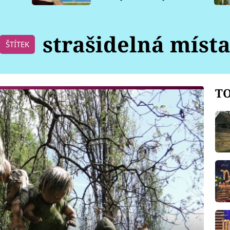
pro psy
strašidelná míst
ŠTÍTEK
TO