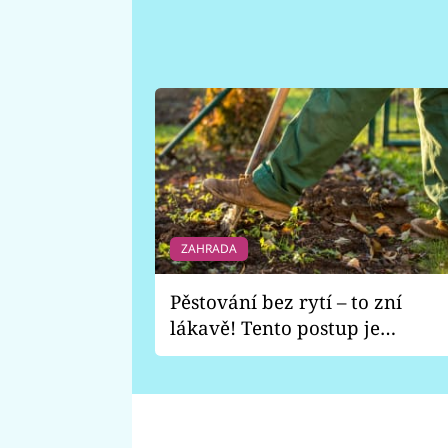
ZAHRADA
Pěstování bez rytí – to zní
lákavě! Tento postup je
vhodný jen pro některé
zahrady