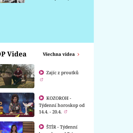
chátrá
P Videa
Všechna videa
Zajíc z proutků
KOZOROH -
Týdenní horoskop od
14.4. - 20.4.
ŠTÍR - Týdenní