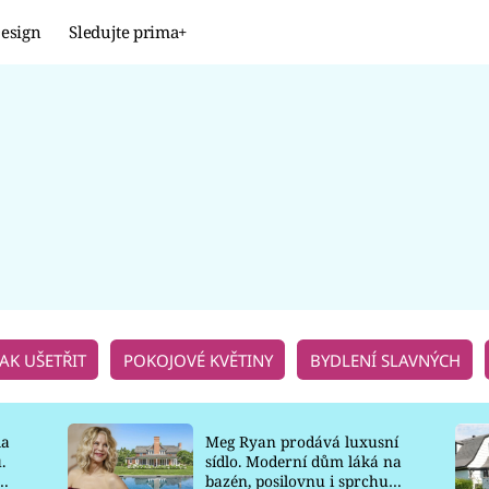
esign
Sledujte prima+
Design
TRENDY
JAK NA TO
PROMĚNY
NAŠE TIPY
JAK UŠETŘIT
POKOJOVÉ KVĚTINY
BYDLENÍ SLAVNÝCH
la
Meg Ryan prodává luxusní
.
sídlo. Moderní dům láká na
o
bazén, posilovnu i sprchu