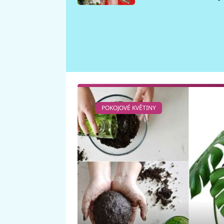
požáru
POKOJOVÉ KVĚTINY