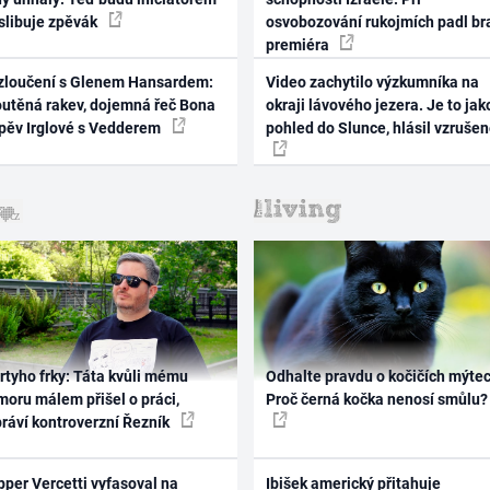
 slibuje zpěvák
osvobozování rukojmích padl br
premiéra
zloučení s Glenem Hansardem:
Video zachytilo výzkumníka na
outěná rakev, dojemná řeč Bona
okraji lávového jezera. Je to jak
zpěv Irglové s Vedderem
pohled do Slunce, hlásil vzruše
rtyho frky: Táta kvůli mému
Odhalte pravdu o kočičích mýtec
oru málem přišel o práci,
Proč černá kočka nenosí smůlu?
práví kontroverzní Řezník
per Vercetti vyfasoval na
Ibišek americký přitahuje