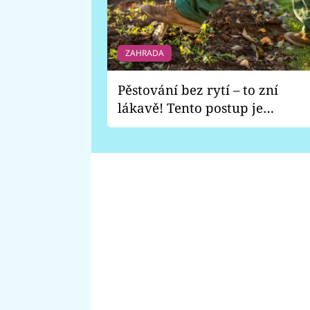
ZAHRADA
Pěstování bez rytí – to zní
lákavě! Tento postup je
vhodný jen pro některé
zahrady