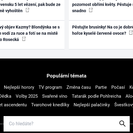
vensku 5 let vězení, pak bude ze
pozornost obřími květy. Pěstuje 
mě vyhoštěn
snadno
vý objev Kazmy? Blondýnka se s
Pěstujte brusinky! Na co je dobr
 vodí za ruce a fotí se na místě
hořce kyselé červené ovoce?
ko Rosecká
Populární témata
Nejlepší horory
TV program
Změna času
Partie
Počasí
K
Dědka
Volby 2025
Svařené víno
Tatarák podle Pohlreicha
Alo
t ascendentu
Tvarohové knedlíky
Nejlepší palačinky
Švestkov