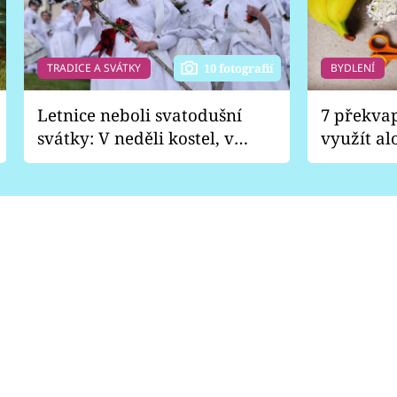
TRADICE A SVÁTKY
BYDLENÍ
10 fotografií
Letnice neboli svatodušní
7 překva
svátky: V neděli kostel, v
využít al
pondělí zábava
Nabrousí
nádobí