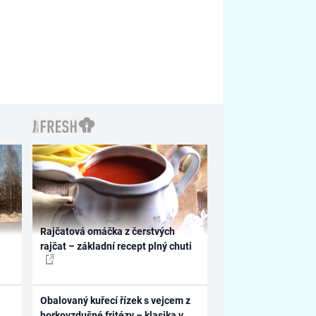
Rajčatová omáčka z čerstvých
rajčat – základní recept plný chuti
Obalovaný kuřecí řízek s vejcem z
horkovzdušné fritézy – klasika v