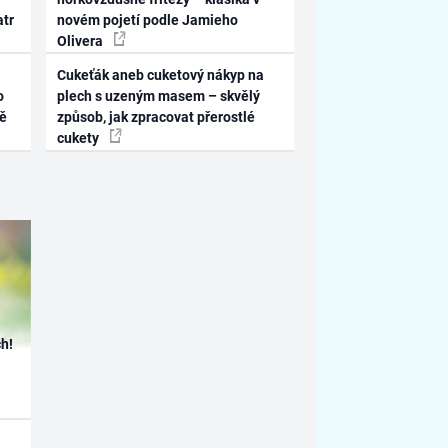
atr
novém pojetí podle Jamieho
Olivera
Cukeťák aneb cuketový nákyp na
o
plech s uzeným masem – skvělý
ně
způsob, jak zpracovat přerostlé
cukety
h!