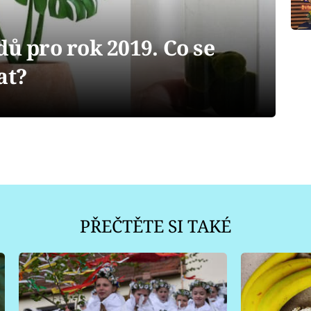
dů pro rok 2019. Co se
at?
PŘEČTĚTE SI TAKÉ