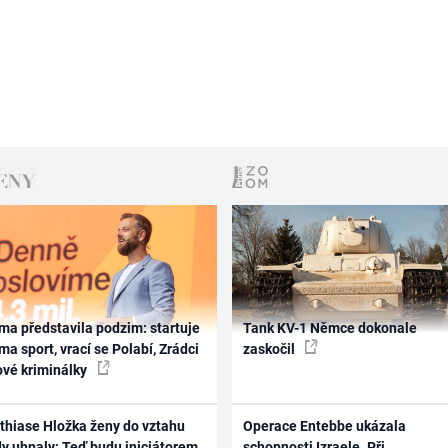
ma představila podzim: startuje
Tank KV-1 Němce dokonale
ma sport, vrací se Polabí, Zrádci
zaskočil
ové kriminálky
thiase Hložka ženy do vztahu
Operace Entebbe ukázala
dy uhnaly: Teď budu iniciátorem
schopnosti Izraele. Při