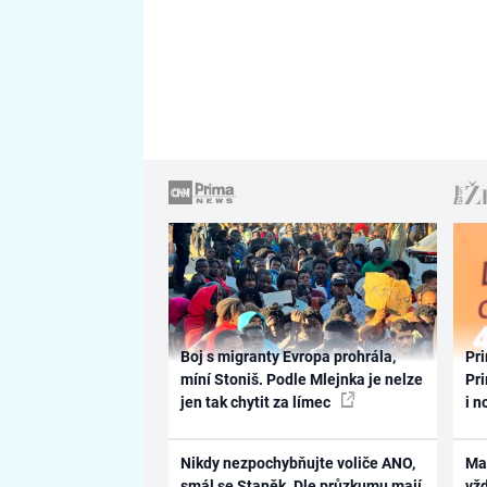
Boj s migranty Evropa prohrála,
Pri
míní Stoniš. Podle Mlejnka je nelze
Pri
jen tak chytit za límec
i n
Nikdy nezpochybňujte voliče ANO,
Ma
smál se Staněk. Dle průzkumu mají
vž