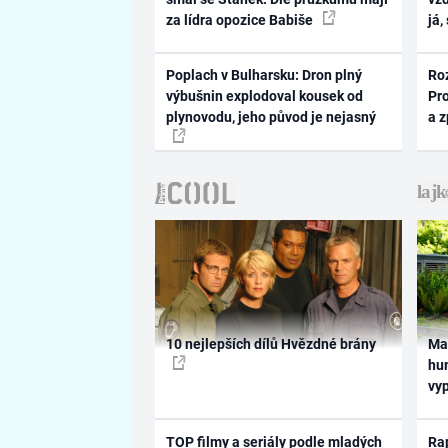
za lídra opozice Babiše
já,
Poplach v Bulharsku: Dron plný
Ro
výbušnin explodoval kousek od
Pr
plynovodu, jeho původ je nejasný
a 
10 nejlepších dílů Hvězdné brány
Ma
hum
vy
TOP filmy a seriály podle mladých
Rap