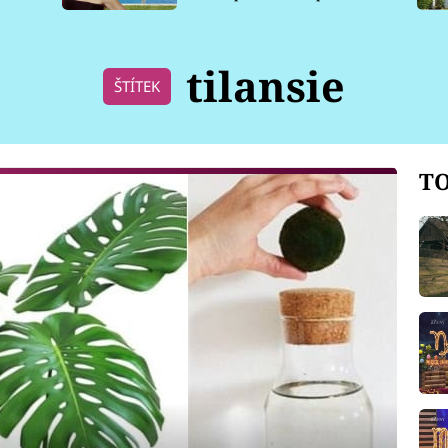
pro psy
tilansie
ŠTÍTEK
TO