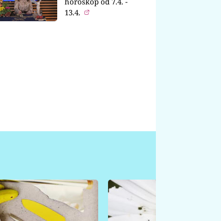
horoskop od 7.4. -
13.4.