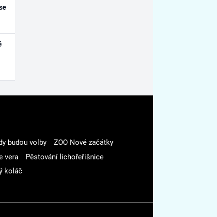
se
é
dy budou volby
ZOO Nové začátky
e vera
Pěstování lichořeřišnice
ý koláč