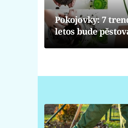
Pokojovky: 7 tren
letos bude pěstov