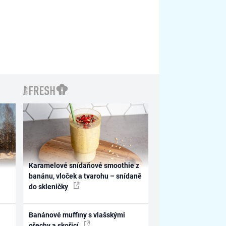
Karamelové snídaňové smoothie z
banánu, vloček a tvarohu – snídaně
do skleničky
Banánové muffiny s vlašskými
ořechy a skořicí