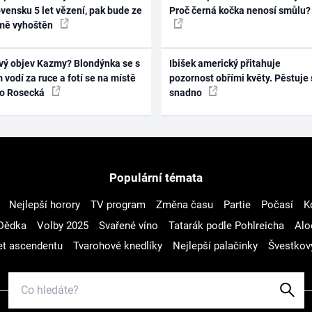
vensku 5 let vězení, pak bude ze
Proč černá kočka nenosí smůlu?
mě vyhoštěn
vý objev Kazmy? Blondýnka se s
Ibišek americký přitahuje
 vodí za ruce a fotí se na místě
pozornost obřími květy. Pěstuje 
ko Rosecká
snadno
Populární témata
Nejlepší horory
TV program
Změna času
Partie
Počasí
K
Dědka
Volby 2025
Svařené víno
Tatarák podle Pohlreicha
Alo
t ascendentu
Tvarohové knedlíky
Nejlepší palačinky
Švestkov