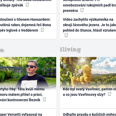
 slibuje zpěvák
osvobozování rukojmích padl br
premiéra
zloučení s Glenem Hansardem:
Video zachytilo výzkumníka na
outěná rakev, dojemná řeč Bona
okraji lávového jezera. Je to jak
zpěv Irglové s Vedderem
pohled do Slunce, hlásil vzruše
rtyho frky: Táta kvůli mému
Kdo byl svatý Vavřinec, patron v
oru málem přišel o práci,
a co jsou Vavřincovy slzy?
práví kontroverzní Řezník
per Vercetti vyfasoval na
Odhalte pravdu o kočičích mýtec