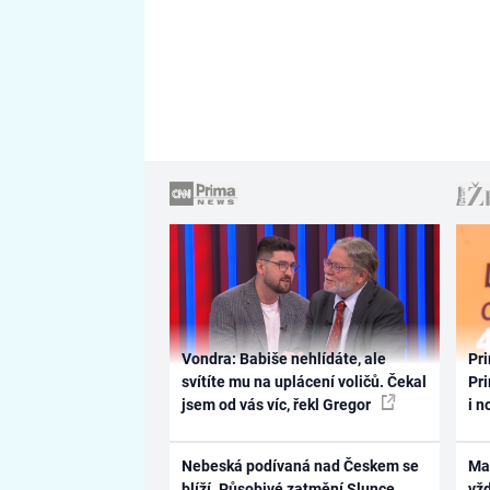
Vondra: Babiše nehlídáte, ale
Pri
svítíte mu na uplácení voličů. Čekal
Pri
jsem od vás víc, řekl Gregor
i n
Nebeská podívaná nad Českem se
Ma
blíží. Působivé zatmění Slunce
vž