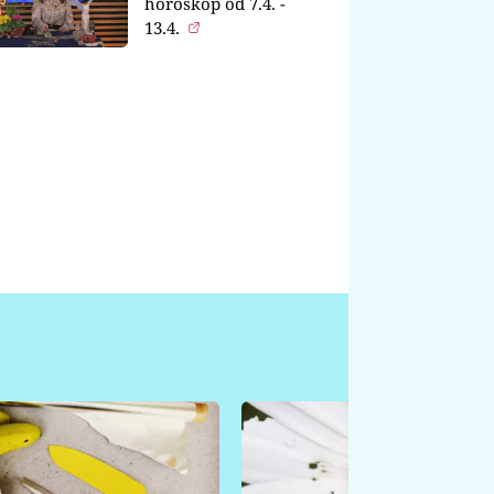
horoskop od 7.4. -
13.4.