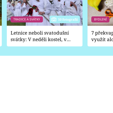
TRADICE A SVÁTKY
BYDLENÍ
10 fotografií
Letnice neboli svatodušní
7 překva
svátky: V neděli kostel, v
využít al
pondělí zábava
Nabrousí
nádobí