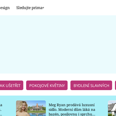
esign
Sledujte prima+
Design
TRENDY
JAK NA TO
PROMĚNY
NAŠE TIPY
JAK UŠETŘIT
POKOJOVÉ KVĚTINY
BYDLENÍ SLAVNÝCH
la
Meg Ryan prodává luxusní
.
sídlo. Moderní dům láká na
o
bazén, posilovnu i sprchu