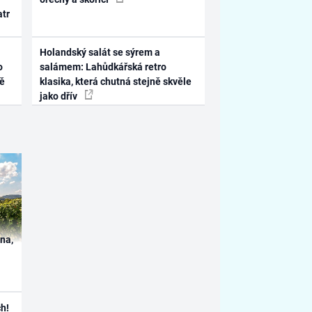
atr
Holandský salát se sýrem a
o
salámem: Lahůdkářská retro
ně
klasika, která chutná stejně skvěle
jako dřív
ína,
h!