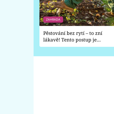
ZAHRADA
Pěstování bez rytí – to zní
lákavě! Tento postup je
vhodný jen pro některé
zahrady