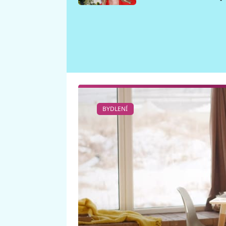
požáru
BYDLENÍ