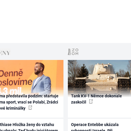
ma představila podzim: startuje
Tank KV-1 Němce dokonale
ma sport, vrací se Polabí, Zrádci
zaskočil
ové kriminálky
thiase Hložka ženy do vztahu
Operace Entebbe ukázala
dy uhnaly: Teď budu iniciátorem
schopnosti Izraele. Při