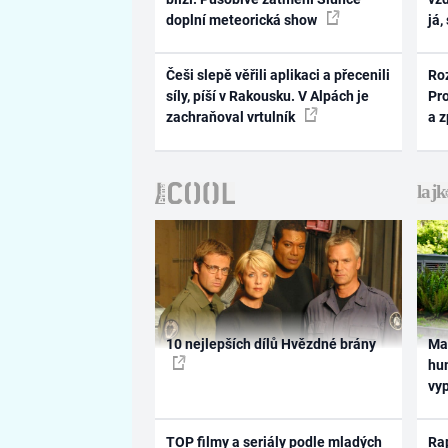
doplní meteorická show
já,
Češi slepě věřili aplikaci a přecenili
Ro
síly, píší v Rakousku. V Alpách je
Pr
zachraňoval vrtulník
a 
10 nejlepších dílů Hvězdné brány
Ma
hum
vy
TOP filmy a seriály podle mladých
Rap