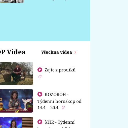
chátrá
P Videa
Všechna videa
Zajíc z proutků
KOZOROH -
Týdenní horoskop od
14.4. - 20.4.
ŠTÍR - Týdenní