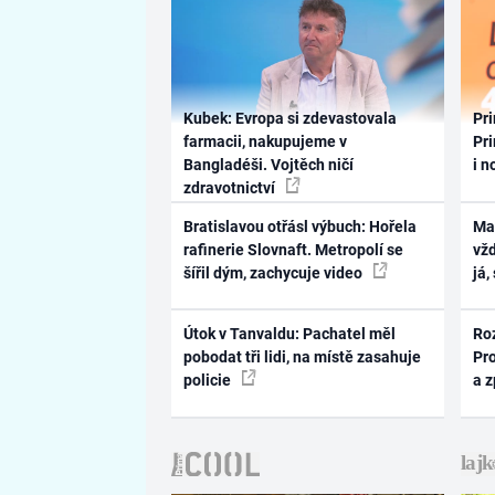
Kubek: Evropa si zdevastovala
Pri
farmacii, nakupujeme v
Pri
Bangladéši. Vojtěch ničí
i n
zdravotnictví
Bratislavou otřásl výbuch: Hořela
Ma
rafinerie Slovnaft. Metropolí se
vž
šířil dým, zachycuje video
já,
Útok v Tanvaldu: Pachatel měl
Ro
pobodat tři lidi, na místě zasahuje
Pr
policie
a 