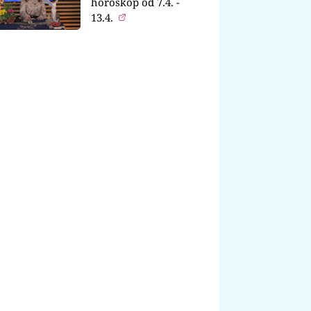
horoskop od 7.4. -
13.4.