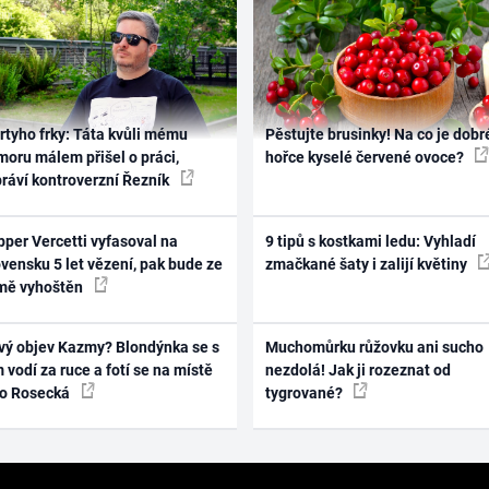
rtyho frky: Táta kvůli mému
Pěstujte brusinky! Na co je dobr
oru málem přišel o práci,
hořce kyselé červené ovoce?
práví kontroverzní Řezník
per Vercetti vyfasoval na
9 tipů s kostkami ledu: Vyhladí
vensku 5 let vězení, pak bude ze
zmačkané šaty i zalijí květiny
mě vyhoštěn
vý objev Kazmy? Blondýnka se s
Muchomůrku růžovku ani sucho
 vodí za ruce a fotí se na místě
nezdolá! Jak ji rozeznat od
ko Rosecká
tygrované?