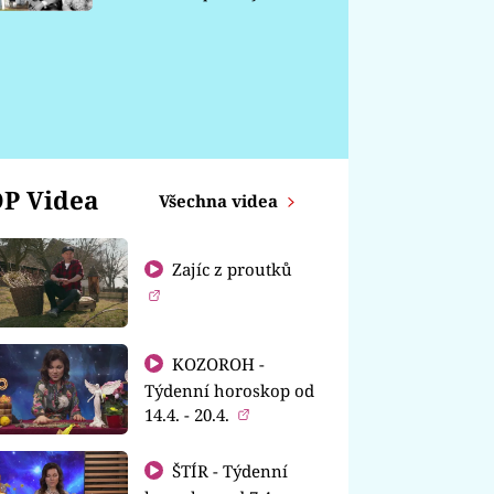
chátrá
P Videa
Všechna videa
Zajíc z proutků
KOZOROH -
Týdenní horoskop od
14.4. - 20.4.
ŠTÍR - Týdenní