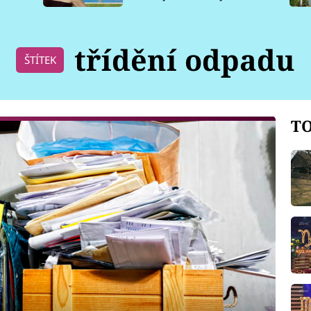
pro psy
třídění odpadu
ŠTÍTEK
TO