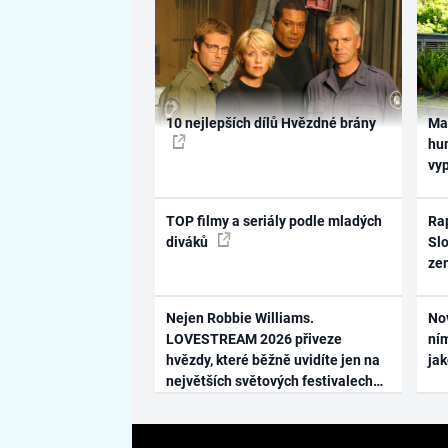
10 nejlepších dílů Hvězdné brány
Ma
hum
vy
TOP filmy a seriály podle mladých
Rap
diváků
Slo
ze
Nejen Robbie Williams.
No
LOVESTREAM 2026 přiveze
ním
hvězdy, které běžně uvidíte jen na
ja
největších světových festivalech