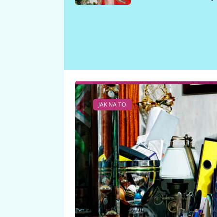
požáru
JAK NA TO