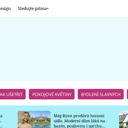
esign
Sledujte prima+
Design
TRENDY
JAK NA TO
PROMĚNY
NAŠE TIPY
JAK UŠETŘIT
POKOJOVÉ KVĚTINY
BYDLENÍ SLAVNÝCH
la
Meg Ryan prodává luxusní
.
sídlo. Moderní dům láká na
o
bazén, posilovnu i sprchu