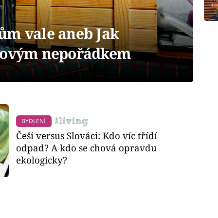
ům vale aneb Jak
írovým nepořádkem
BYDLENÍ
Češi versus Slováci: Kdo víc třídí
odpad? A kdo se chová opravdu
ekologicky?