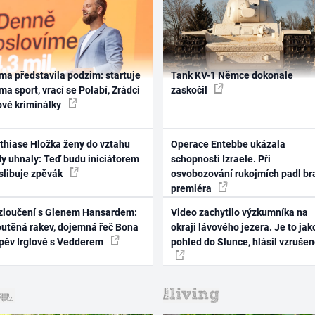
ma představila podzim: startuje
Tank KV-1 Němce dokonale
ma sport, vrací se Polabí, Zrádci
zaskočil
ové kriminálky
thiase Hložka ženy do vztahu
Operace Entebbe ukázala
dy uhnaly: Teď budu iniciátorem
schopnosti Izraele. Při
 slibuje zpěvák
osvobozování rukojmích padl br
premiéra
zloučení s Glenem Hansardem:
Video zachytilo výzkumníka na
outěná rakev, dojemná řeč Bona
okraji lávového jezera. Je to jak
zpěv Irglové s Vedderem
pohled do Slunce, hlásil vzruše