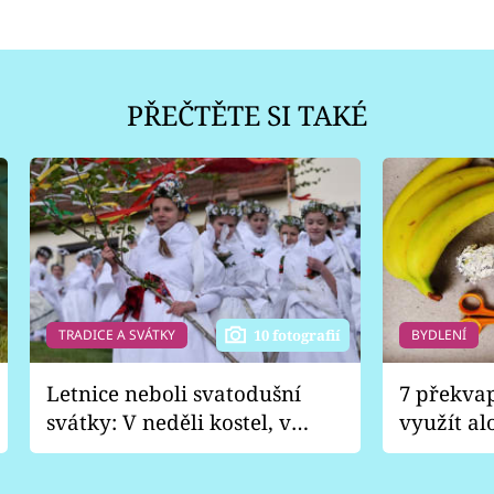
PŘEČTĚTE SI TAKÉ
TRADICE A SVÁTKY
BYDLENÍ
10 fotografií
Letnice neboli svatodušní
7 překva
svátky: V neděli kostel, v
využít al
pondělí zábava
Nabrousí
nádobí