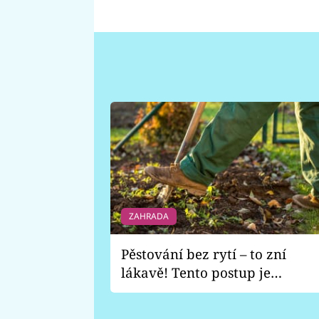
ZAHRADA
Pěstování bez rytí – to zní
lákavě! Tento postup je
vhodný jen pro některé
zahrady