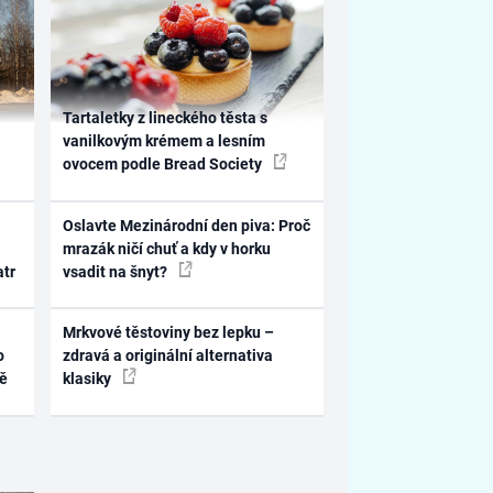
Tartaletky z lineckého těsta s
vanilkovým krémem a lesním
ovocem podle Bread Society
Oslavte Mezinárodní den piva: Proč
mrazák ničí chuť a kdy v horku
atr
vsadit na šnyt?
Mrkvové těstoviny bez lepku –
o
zdravá a originální alternativa
ně
klasiky