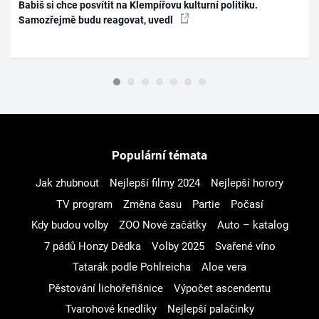
Babiš si chce posvítit na Klempířovu kulturní politiku.
Samozřejmě budu reagovat, uvedl
Populární témata
Jak zhubnout
Nejlepší filmy 2024
Nejlepší horory
TV program
Změna času
Partie
Počasí
Kdy budou volby
ZOO Nové začátky
Auto – katalog
7 pádů Honzy Dědka
Volby 2025
Svařené víno
Tatarák podle Pohlreicha
Aloe vera
Pěstování lichořeřišnice
Výpočet ascendentu
Tvarohové knedlíky
Nejlepší palačinky