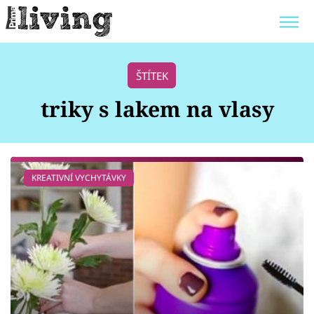
Trendy:
JAK UŠETŘIT
POKOJOVÉ KVĚTINY
ŠTÍTEK
BYDLENÍ SLAVNÝCH
ZAHRADA
triky s lakem na vlasy
Témata
KREATIVNÍ VYCHYTÁVKY
Bydlení
Zahrada
Design