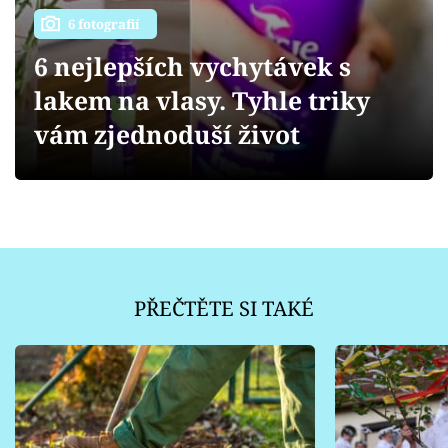
Sledujte prima+
6 fotografií
6 nejlepších vychytávek s
Přihlášení
lakem na vlasy. Tyhle triky
vám zjednoduší život
Sledujte nás
PŘEČTĚTE SI TAKÉ