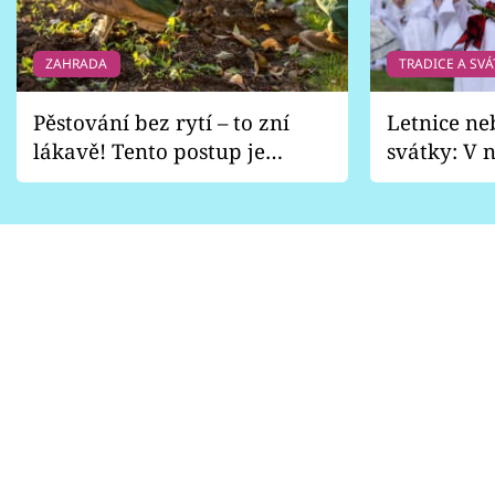
ZAHRADA
TRADICE A SVÁ
Pěstování bez rytí – to zní
Letnice ne
lákavě! Tento postup je
svátky: V n
vhodný jen pro některé
pondělí z
zahrady