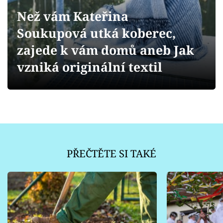
Sledujte prima+
Než vám Kateřina
Soukupová utká koberec,
Přihlášení
zajede k vám domů aneb Jak
vzniká originální textil
Sledujte nás
PŘEČTĚTE SI TAKÉ