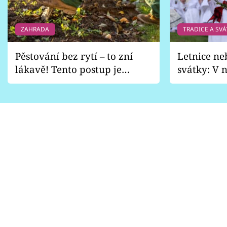
ZAHRADA
TRADICE A SVÁ
Pěstování bez rytí – to zní
Letnice ne
lákavě! Tento postup je
svátky: V n
vhodný jen pro některé
pondělí z
zahrady