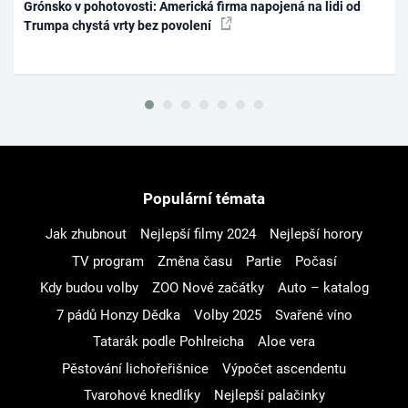
Grónsko v pohotovosti: Americká firma napojená na lidi od
Trumpa chystá vrty bez povolení
Populární témata
Jak zhubnout
Nejlepší filmy 2024
Nejlepší horory
TV program
Změna času
Partie
Počasí
Kdy budou volby
ZOO Nové začátky
Auto – katalog
7 pádů Honzy Dědka
Volby 2025
Svařené víno
Tatarák podle Pohlreicha
Aloe vera
Pěstování lichořeřišnice
Výpočet ascendentu
Tvarohové knedlíky
Nejlepší palačinky