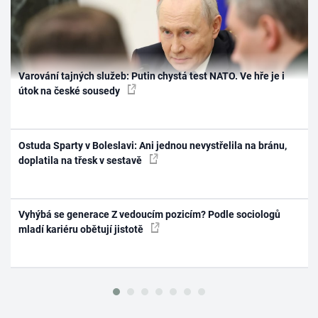
Varování tajných služeb: Putin chystá test NATO. Ve hře je i
útok na české sousedy
Ostuda Sparty v Boleslavi: Ani jednou nevystřelila na bránu,
doplatila na třesk v sestavě
Vyhýbá se generace Z vedoucím pozicím? Podle sociologů
mladí kariéru obětují jistotě