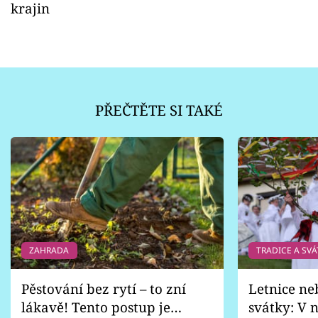
krajin
PŘEČTĚTE SI TAKÉ
ZAHRADA
TRADICE A SVÁ
Pěstování bez rytí – to zní
Letnice ne
lákavě! Tento postup je
svátky: V n