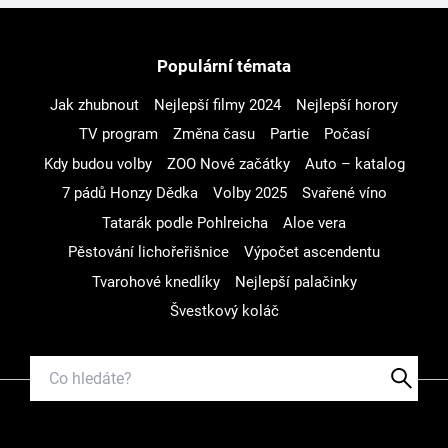
Populární témata
Jak zhubnout
Nejlepší filmy 2024
Nejlepší horory
TV program
Změna času
Partie
Počasí
Kdy budou volby
ZOO Nové začátky
Auto – katalog
7 pádů Honzy Dědka
Volby 2025
Svařené víno
Tatarák podle Pohlreicha
Aloe vera
Pěstování lichořeřišnice
Výpočet ascendentu
Tvarohové knedlíky
Nejlepší palačinky
Švestkový koláč