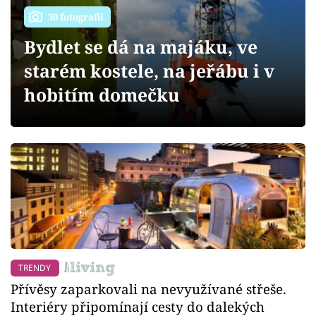
Sledujte prima+
30 fotografií
Bydlet se dá na majáku, ve
Přihlášení
starém kostele, na jeřábu i v
hobitím domečku
Sledujte nás
TRENDY
Přívěsy zaparkovali na nevyužívané střeše.
Interiéry připomínají cesty do dalekých