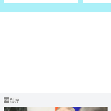
vhodný jen pro některé
pondělí z
zahrady