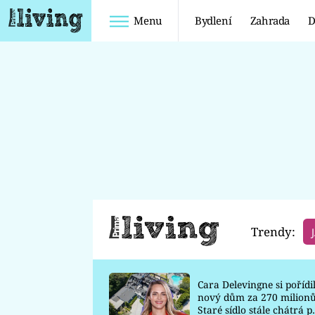
Menu
Bydlení
Zahrada
D
Bydlení
KUCHYNĚ
KOUPELNY
OBÝVACÍ POKOJ
LOŽNICE
DĚTSKÝ POKOJ
Trendy:
Cara Delevingne si pořídi
nový dům za 270 milionů
Staré sídlo stále chátrá p