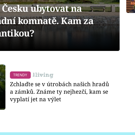
 v Česku ubytovat na
adní komnatě. Kam za
ntikou?
TRENDY
Zchlaďte se v útrobách našich hradů
a zámků. Známe ty nejhezčí, kam se
vyplatí jet na výlet