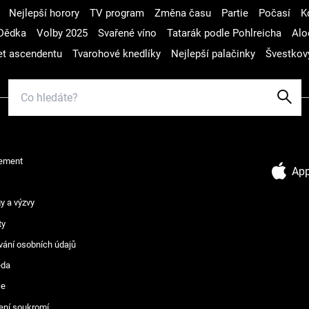
Nejlepší horory
TV program
Změna času
Partie
Počasí
K
Dědka
Volby 2025
Svařené víno
Tatarák podle Pohlreicha
Alo
t ascendentu
Tvarohové knedlíky
Nejlepší palačinky
Švestkov
ement
App
y a výzvy
ty
vání osobních údajů
ěda
ce
ení soukromí