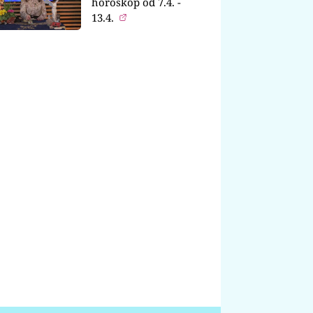
horoskop od 7.4. -
13.4.