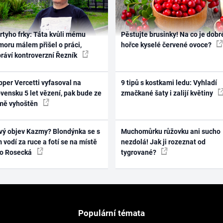
rtyho frky: Táta kvůli mému
Pěstujte brusinky! Na co je dobr
oru málem přišel o práci,
hořce kyselé červené ovoce?
práví kontroverzní Řezník
per Vercetti vyfasoval na
9 tipů s kostkami ledu: Vyhladí
vensku 5 let vězení, pak bude ze
zmačkané šaty i zalijí květiny
mě vyhoštěn
vý objev Kazmy? Blondýnka se s
Muchomůrku růžovku ani sucho
 vodí za ruce a fotí se na místě
nezdolá! Jak ji rozeznat od
ko Rosecká
tygrované?
Populární témata