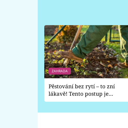
ZAHRADA
Pěstování bez rytí – to zní
lákavě! Tento postup je
vhodný jen pro některé
zahrady