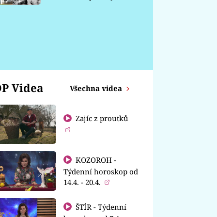
chátrá
P Videa
Všechna videa
Zajíc z proutků
KOZOROH -
Týdenní horoskop od
14.4. - 20.4.
ŠTÍR - Týdenní