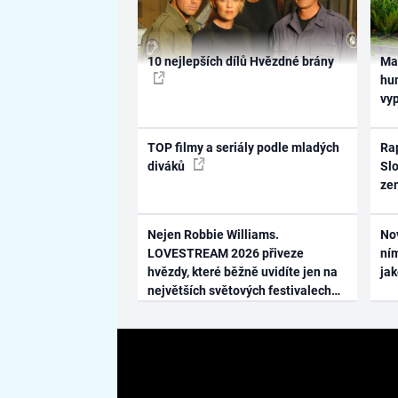
10 nejlepších dílů Hvězdné brány
Ma
hum
vy
TOP filmy a seriály podle mladých
Rap
diváků
Slo
ze
Nejen Robbie Williams.
No
LOVESTREAM 2026 přiveze
ním
hvězdy, které běžně uvidíte jen na
ja
největších světových festivalech