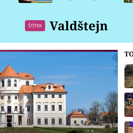
pro psy
Valdštejn
ŠTÍTEK
TO