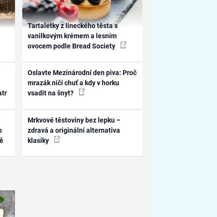
Tartaletky z lineckého těsta s
vanilkovým krémem a lesním
ovocem podle Bread Society
Oslavte Mezinárodní den piva: Proč
mrazák ničí chuť a kdy v horku
atr
vsadit na šnyt?
Mrkvové těstoviny bez lepku –
o
zdravá a originální alternativa
ně
klasiky