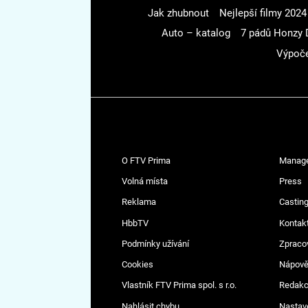
Jak zhubnout
Nejlepší filmy 2024
Auto – katalog
7 pádů Honzy 
Výpoče
O FTV Prima
Manag
Volná místa
Press
Reklama
Casting
HbbTV
Kontak
Podmínky užívání
Zpraco
Cookies
Nápov
Vlastník FTV Prima spol. s r.o.
Redak
Nahlásit chybu
Nastav