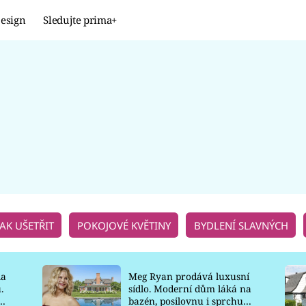
esign
Sledujte prima+
JAK UŠETŘIT
POKOJOVÉ KVĚTINY
BYDLENÍ SLAVNÝCH
la
Meg Ryan prodává luxusní
.
sídlo. Moderní dům láká na
o
bazén, posilovnu i sprchu