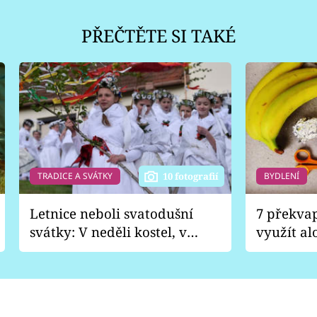
PŘEČTĚTE SI TAKÉ
TRADICE A SVÁTKY
BYDLENÍ
10 fotografií
Letnice neboli svatodušní
7 překva
svátky: V neděli kostel, v
využít al
pondělí zábava
Nabrousí
nádobí