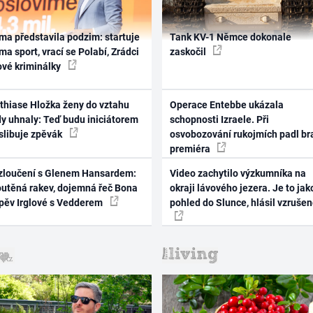
ma představila podzim: startuje
Tank KV-1 Němce dokonale
ma sport, vrací se Polabí, Zrádci
zaskočil
ové kriminálky
thiase Hložka ženy do vztahu
Operace Entebbe ukázala
dy uhnaly: Teď budu iniciátorem
schopnosti Izraele. Při
 slibuje zpěvák
osvobozování rukojmích padl br
premiéra
zloučení s Glenem Hansardem:
Video zachytilo výzkumníka na
outěná rakev, dojemná řeč Bona
okraji lávového jezera. Je to jak
zpěv Irglové s Vedderem
pohled do Slunce, hlásil vzruše