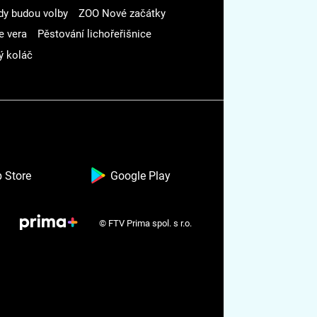
dy budou volby
ZOO Nové začátky
e vera
Pěstování lichořeřišnice
ý koláč
 Store
Google Play
© FTV Prima spol. s r.o.