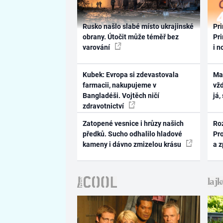
Rusko našlo slabé místo ukrajinské
Pri
obrany. Útočit může téměř bez
Pri
varování
i n
Kubek: Evropa si zdevastovala
Ma
farmacii, nakupujeme v
vž
Bangladéši. Vojtěch ničí
já,
zdravotnictví
Zatopené vesnice i hrůzy našich
Ro
předků. Sucho odhalilo hladové
Pr
kameny i dávno zmizelou krásu
a 