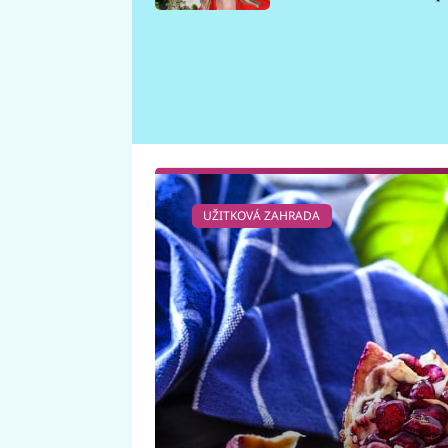
požáru
UŽITKOVÁ ZAHRADA