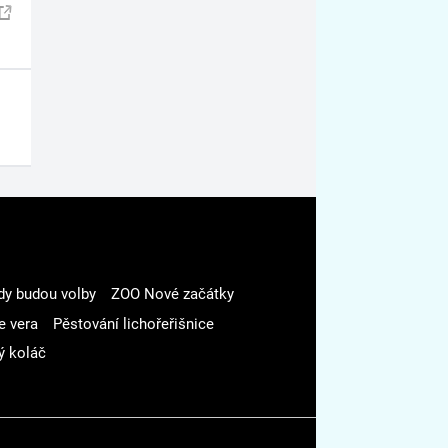
dy budou volby
ZOO Nové začátky
e vera
Pěstování lichořeřišnice
ý koláč