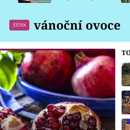
pro psy
vánoční ovoce
ŠTÍTEK
TO