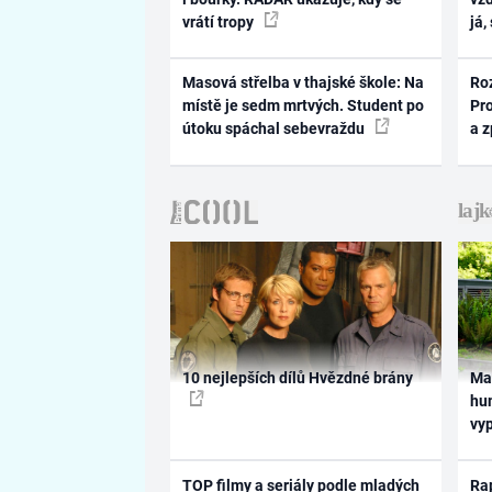
vrátí tropy
já,
Masová střelba v thajské škole: Na
Ro
místě je sedm mrtvých. Student po
Pr
útoku spáchal sebevraždu
a 
10 nejlepších dílů Hvězdné brány
Ma
hum
vy
TOP filmy a seriály podle mladých
Rap