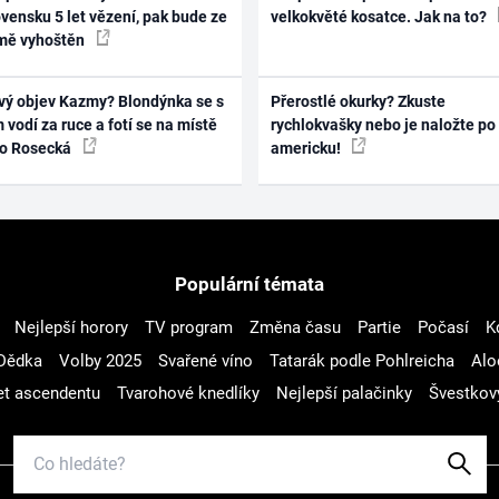
vensku 5 let vězení, pak bude ze
velkokvěté kosatce. Jak na to?
mě vyhoštěn
vý objev Kazmy? Blondýnka se s
Přerostlé okurky? Zkuste
 vodí za ruce a fotí se na místě
rychlokvašky nebo je naložte po
ko Rosecká
americku!
Populární témata
Nejlepší horory
TV program
Změna času
Partie
Počasí
K
Dědka
Volby 2025
Svařené víno
Tatarák podle Pohlreicha
Alo
t ascendentu
Tvarohové knedlíky
Nejlepší palačinky
Švestkov