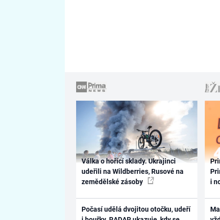
Válka o hořící sklady. Ukrajinci
Pri
udeřili na Wildberries, Rusové na
Pri
zemědělské zásoby
i n
Počasí udělá dvojitou otočku, udeří
Ma
i bouřky. RADAR ukazuje, kdy se
vž