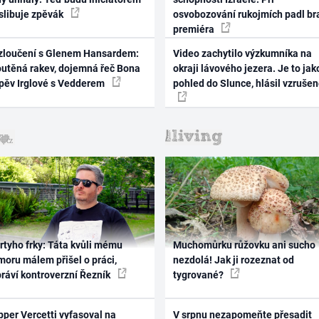
 slibuje zpěvák
osvobozování rukojmích padl br
premiéra
zloučení s Glenem Hansardem:
Video zachytilo výzkumníka na
outěná rakev, dojemná řeč Bona
okraji lávového jezera. Je to jak
zpěv Irglové s Vedderem
pohled do Slunce, hlásil vzruše
rtyho frky: Táta kvůli mému
Muchomůrku růžovku ani sucho
oru málem přišel o práci,
nezdolá! Jak ji rozeznat od
práví kontroverzní Řezník
tygrované?
per Vercetti vyfasoval na
V srpnu nezapomeňte přesadit