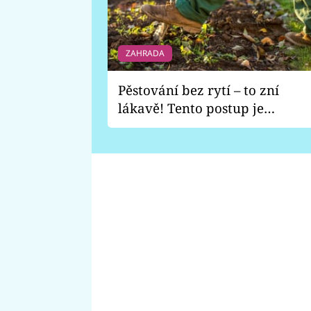
ZAHRADA
Pěstování bez rytí – to zní
lákavě! Tento postup je
vhodný jen pro některé
zahrady