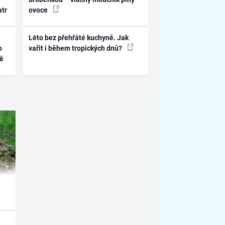
atr
ovoce
Léto bez přehřáté kuchyně. Jak
o
vařit i během tropických dnů?
ně