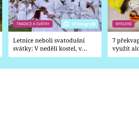
TRADICE A SVÁTKY
BYDLENÍ
10 fotografií
Letnice neboli svatodušní
7 překva
svátky: V neděli kostel, v
využít al
pondělí zábava
Nabrousí
nádobí