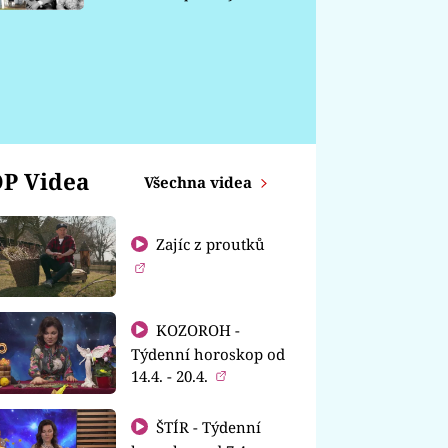
chátrá
P Videa
Všechna videa
Zajíc z proutků
KOZOROH -
Týdenní horoskop od
14.4. - 20.4.
ŠTÍR - Týdenní