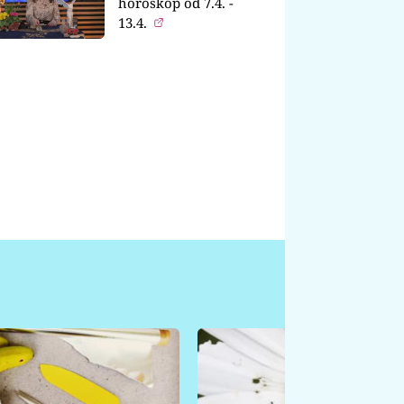
horoskop od 7.4. -
13.4.