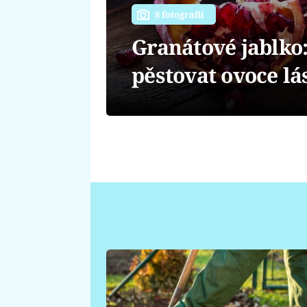
8 fotografií
Granátové jablko: 
pěstovat ovoce lá