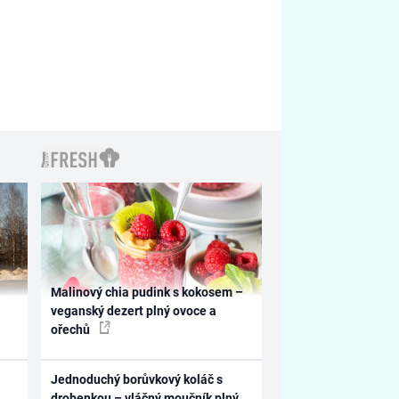
Malinový chia pudink s kokosem –
veganský dezert plný ovoce a
ořechů
Jednoduchý borůvkový koláč s
drobenkou – vláčný moučník plný