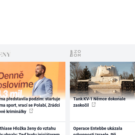
ma představila podzim: startuje
Tank KV-1 Němce dokonale
ma sport, vrací se Polabí, Zrádci
zaskočil
ové kriminálky
thiase Hložka ženy do vztahu
Operace Entebbe ukázala
dy uhnaly: Teď budu iniciátorem
schopnosti Izraele. Při