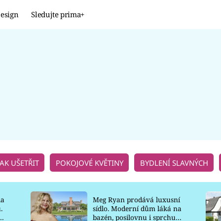
esign
Sledujte prima+
Design
TRENDY
JAK NA TO
PROMĚNY
NAŠE TIPY
JAK UŠETŘIT
POKOJOVÉ KVĚTINY
BYDLENÍ SLAVNÝCH
la
Meg Ryan prodává luxusní
.
sídlo. Moderní dům láká na
o
bazén, posilovnu i sprchu