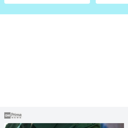
vhodný jen pro některé
pondělí z
zahrady