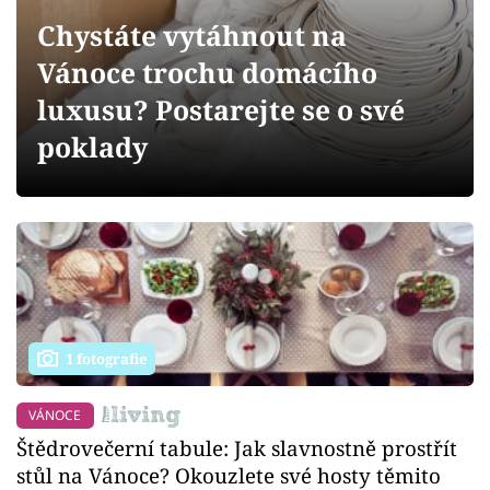
Sledujte prima+
Chystáte vytáhnout na
Vánoce trochu domácího
Přihlášení
luxusu? Postarejte se o své
poklady
Sledujte nás
1 fotografie
VÁNOCE
Štědrovečerní tabule: Jak slavnostně prostřít
stůl na Vánoce? Okouzlete své hosty těmito