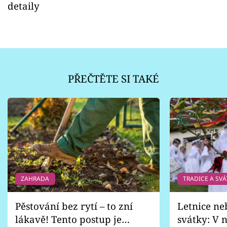
detaily
PŘEČTĚTE SI TAKÉ
ZAHRADA
TRADICE A SVÁ
Pěstování bez rytí – to zní
Letnice ne
lákavě! Tento postup je
svátky: V n