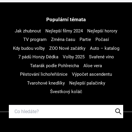
Populární témata
Jak zhubnout
Nejlepší filmy 2024
Nejlepší horory
TV program
Změna času
Partie
Počasí
Kdy budou volby
ZOO Nové začátky
Auto – katalog
7 pádů Honzy Dědka
Volby 2025
Svařené víno
Tatarák podle Pohlreicha
Aloe vera
Pěstování lichořeřišnice
Výpočet ascendentu
Tvarohové knedlíky
Nejlepší palačinky
Švestkový koláč