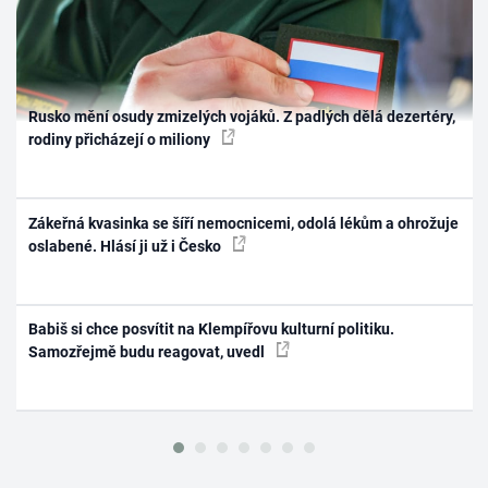
Rusko mění osudy zmizelých vojáků. Z padlých dělá dezertéry,
rodiny přicházejí o miliony
Zákeřná kvasinka se šíří nemocnicemi, odolá lékům a ohrožuje
oslabené. Hlásí ji už i Česko
Babiš si chce posvítit na Klempířovu kulturní politiku.
Samozřejmě budu reagovat, uvedl