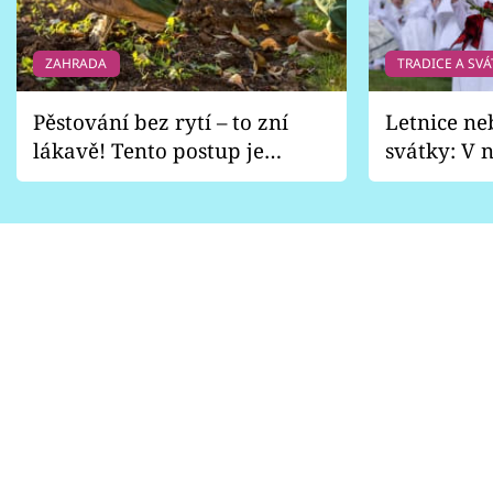
ZAHRADA
TRADICE A SVÁ
Pěstování bez rytí – to zní
Letnice ne
lákavě! Tento postup je
svátky: V n
vhodný jen pro některé
pondělí z
zahrady