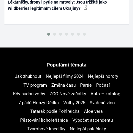
Lékárničky, drony i pytle na mrtvoly: Jsou tržiště jako
Wildberries legitimním cílem Ukrajiny?
Populární témata
Jak zhubnout
Nejlepší filmy 2024
Nejlepší horory
TV program
Změna času
Partie
Počasí
Kdy budou volby
ZOO Nové začátky
Auto – katalog
7 pádů Honzy Dědka
Volby 2025
Svařené víno
Tatarák podle Pohlreicha
Aloe vera
Pěstování lichořeřišnice
Výpočet ascendentu
Tvarohové knedlíky
Nejlepší palačinky