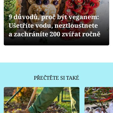
Sledujte prima+
9 důvodů, proč být veganem:
Přihlášení
Ušetříte vodu, neztloustnete
a zachráníte 200 zvířat ročně
Sledujte nás
PŘEČTĚTE SI TAKÉ