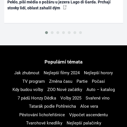
Peklo, píší média o požáru u jezera Lago di Garda. Prchají
stovky lidí, oblast zahalil dým
Populární témata
Jak zhubnout
Nejlepší filmy 2024
Nejlepší horory
TV program
Změna času
Partie
Počasí
Kdy budou volby
ZOO Nové začátky
Auto – katalog
7 pádů Honzy Dědka
Volby 2025
Svařené víno
Tatarák podle Pohlreicha
Aloe vera
Pěstování lichořeřišnice
Výpočet ascendentu
Tvarohové knedlíky
Nejlepší palačinky