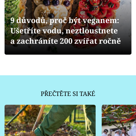
Sledujte prima+
9 důvodů, proč být veganem:
Přihlášení
Ušetříte vodu, neztloustnete
a zachráníte 200 zvířat ročně
Sledujte nás
PŘEČTĚTE SI TAKÉ