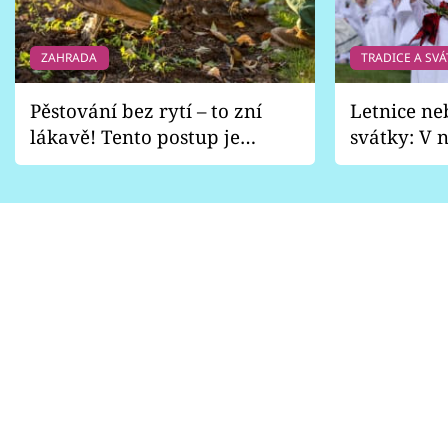
ZAHRADA
TRADICE A SVÁ
Pěstování bez rytí – to zní
Letnice ne
lákavě! Tento postup je
svátky: V n
vhodný jen pro některé
pondělí z
zahrady