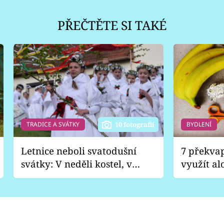
PŘEČTĚTE SI TAKÉ
TRADICE A SVÁTKY
BYDLENÍ
10 fotografií
Letnice neboli svatodušní
7 překva
svátky: V neděli kostel, v
využít al
pondělí zábava
Nabrousí
nádobí