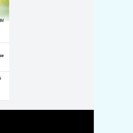
h!
se
é