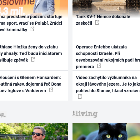
ma představila podzim: startuje
Tank KV-1 Němce dokonale
ma sport, vrací se Polabí, Zrádci
zaskočil
ové kriminálky
thiase Hložka ženy do vztahu
Operace Entebbe ukázala
dy uhnaly: Teď budu iniciátorem
schopnosti Izraele. Při
 slibuje zpěvák
osvobozování rukojmích padl br
premiéra
zloučení s Glenem Hansardem:
Video zachytilo výzkumníka na
outěná rakev, dojemná řeč Bona
okraji lávového jezera. Je to jak
zpěv Irglové s Vedderem
pohled do Slunce, hlásil vzruše