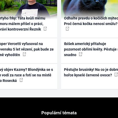
rtyho frky: Táta kvůli mému
Odhalte pravdu o kočičích mýtec
oru málem přišel o práci,
Proč černá kočka nenosí smůlu?
práví kontroverzní Řezník
per Vercetti vyfasoval na
Ibišek americký přitahuje
vensku 5 let vězení, pak bude ze
pozornost obřími květy. Pěstuje 
mě vyhoštěn
snadno
vý objev Kazmy? Blondýnka se s
Pěstujte brusinky! Na co je dobr
 vodí za ruce a fotí se na místě
hořce kyselé červené ovoce?
ko Rosecká
Populární témata