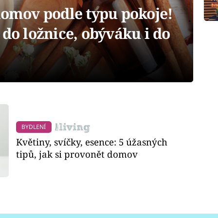
domov podle typu pokoje!
 do ložnice, obýváku i do
BYDLENÍ
Květiny, svíčky, esence: 5 úžasných
tipů, jak si provonět domov