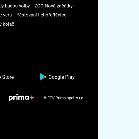
dy budou volby
ZOO Nové začátky
e vera
Pěstování lichořeřišnice
ý koláč
 Store
Google Play
© FTV Prima spol. s r.o.