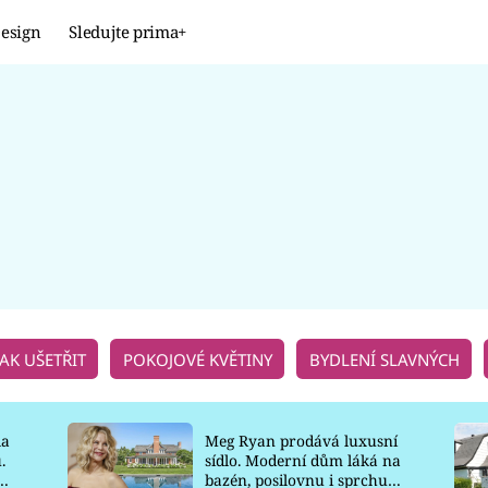
esign
Sledujte prima+
Design
TRENDY
JAK NA TO
PROMĚNY
NAŠE TIPY
JAK UŠETŘIT
POKOJOVÉ KVĚTINY
BYDLENÍ SLAVNÝCH
la
Meg Ryan prodává luxusní
.
sídlo. Moderní dům láká na
o
bazén, posilovnu i sprchu