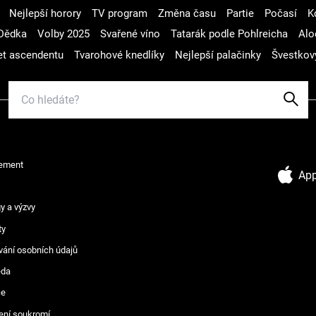
Nejlepší horory
TV program
Změna času
Partie
Počasí
K
Dědka
Volby 2025
Svařené víno
Tatarák podle Pohlreicha
Alo
t ascendentu
Tvarohové knedlíky
Nejlepší palačinky
Švestkov
ement
App
y a výzvy
ty
vání osobních údajů
ěda
ce
ení soukromí