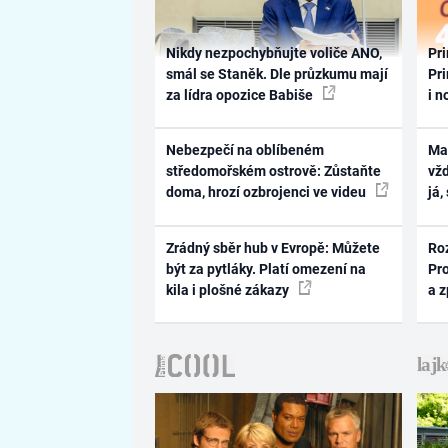
Nikdy nezpochybňujte voliče ANO,
Pri
smál se Staněk. Dle průzkumu mají
Pri
za lídra opozice Babiše
i n
Nebezpečí na oblíbeném
Ma
středomořském ostrově: Zůstaňte
vž
doma, hrozí ozbrojenci ve videu
já,
Zrádný sběr hub v Evropě: Můžete
Ro
být za pytláky. Platí omezení na
Pr
kila i plošné zákazy
a 