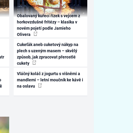
Obalovaný kuřecí řízek s vejcem z
horkovzdušné fritézy – klasika v
novém pojetí podle Jamieho
Olivera
Cukeťák aneb cuketový nákyp na
plech s uzeným masem – skvělý
atr
způsob, jak zpracovat přerostlé
cukety
Vláčný koláč z jogurtu s višněmi a
o
mandlemi – letní moučník ke kávě i
ně
na oslavu