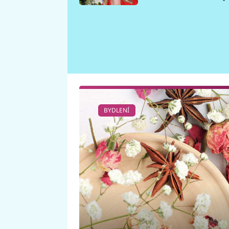
požáru
BYDLENÍ