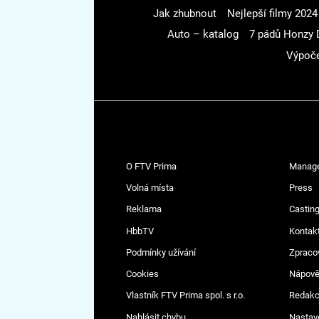
Jak zhubnout
Nejlepší filmy 2024
Auto – katalog
7 pádů Honzy 
Výpoče
O FTV Prima
Manag
Volná místa
Press
Reklama
Casting
HbbTV
Kontak
Podmínky užívání
Zpraco
Cookies
Nápov
Vlastník FTV Prima spol. s r.o.
Redak
Nahlásit chybu
Nastav