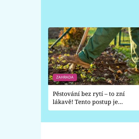
ZAHRADA
Pěstování bez rytí – to zní
lákavě! Tento postup je
vhodný jen pro některé
zahrady