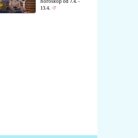
horoskop od 7.4. -
13.4.