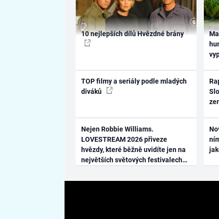
10 nejlepších dílů Hvězdné brány
Ma
hum
vy
TOP filmy a seriály podle mladých
Rap
diváků
Slo
ze
Nejen Robbie Williams.
No
LOVESTREAM 2026 přiveze
ním
hvězdy, které běžně uvidíte jen na
ja
největších světových festivalech