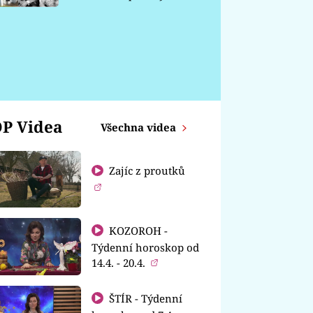
chátrá
P Videa
Všechna videa
Zajíc z proutků
KOZOROH -
Týdenní horoskop od
14.4. - 20.4.
ŠTÍR - Týdenní