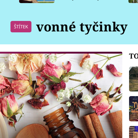
pro psy
vonné tyčinky
ŠTÍTEK
TO