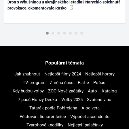
Dron s výbušninou u ukrajinského letadla? Narychlo spíchnutá
provokace, okomentovalo Rusko
Populární témata
Jak zhubnout
Nejlepší filmy 2024
Nejlepší horory
TV program
Změna času
Partie
Počasí
Kdy budou volby
ZOO Nové začátky
Auto – katalog
7 pádů Honzy Dědka
Volby 2025
Svařené víno
Tatarák podle Pohlreicha
Aloe vera
Pěstování lichořeřišnice
Výpočet ascendentu
Tvarohové knedlíky
Nejlepší palačinky