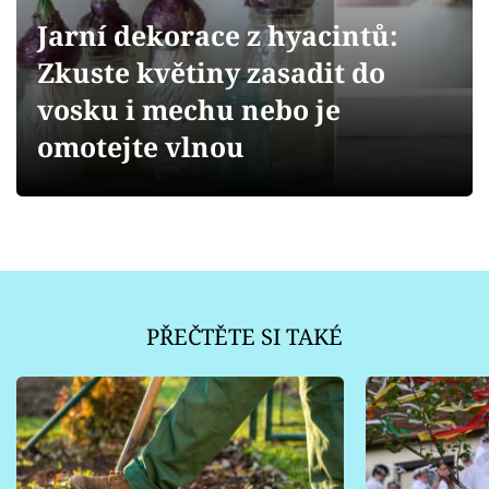
Sledujte prima+
Jarní dekorace z hyacintů:
Zkuste květiny zasadit do
Přihlášení
vosku i mechu nebo je
omotejte vlnou
Sledujte nás
PŘEČTĚTE SI TAKÉ