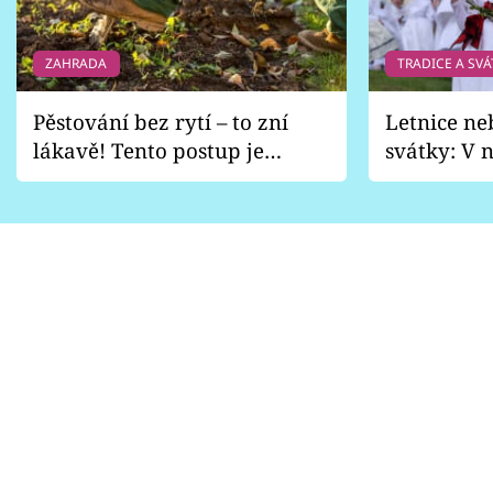
ZAHRADA
TRADICE A SVÁ
Pěstování bez rytí – to zní
Letnice ne
lákavě! Tento postup je
svátky: V n
vhodný jen pro některé
pondělí z
zahrady