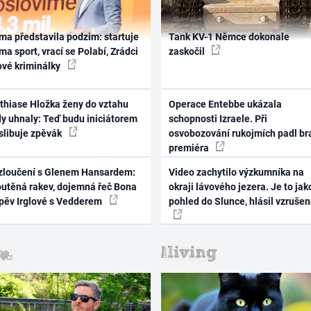
ma představila podzim: startuje
Tank KV-1 Němce dokonale
ma sport, vrací se Polabí, Zrádci
zaskočil
ové kriminálky
thiase Hložka ženy do vztahu
Operace Entebbe ukázala
dy uhnaly: Teď budu iniciátorem
schopnosti Izraele. Při
 slibuje zpěvák
osvobozování rukojmích padl br
premiéra
zloučení s Glenem Hansardem:
Video zachytilo výzkumníka na
outěná rakev, dojemná řeč Bona
okraji lávového jezera. Je to jak
zpěv Irglové s Vedderem
pohled do Slunce, hlásil vzruše