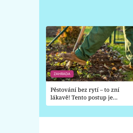
ZAHRADA
Pěstování bez rytí – to zní
lákavě! Tento postup je
vhodný jen pro některé
zahrady