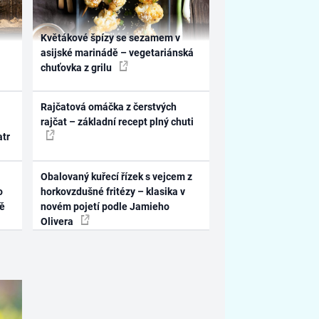
Květákové špízy se sezamem v
asijské marinádě – vegetariánská
chuťovka z grilu
Rajčatová omáčka z čerstvých
rajčat – základní recept plný chuti
atr
Obalovaný kuřecí řízek s vejcem z
o
horkovzdušné fritézy – klasika v
ně
novém pojetí podle Jamieho
Olivera