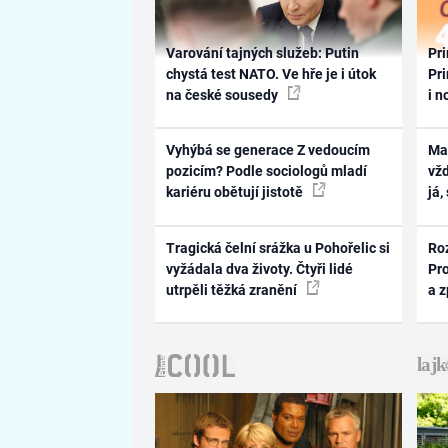
Varování tajných služeb: Putin
Pri
chystá test NATO. Ve hře je i útok
Pri
na české sousedy
i n
Vyhýbá se generace Z vedoucím
Ma
pozicím? Podle sociologů mladí
vž
kariéru obětují jistotě
já,
Tragická čelní srážka u Pohořelic si
Ro
vyžádala dva životy. Čtyři lidé
Pr
utrpěli těžká zranění
a 