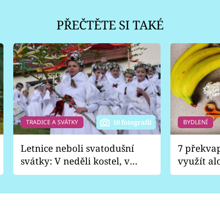
PŘEČTĚTE SI TAKÉ
TRADICE A SVÁTKY
BYDLENÍ
10 fotografií
Letnice neboli svatodušní
7 překva
svátky: V neděli kostel, v
využít al
pondělí zábava
Nabrousí
nádobí