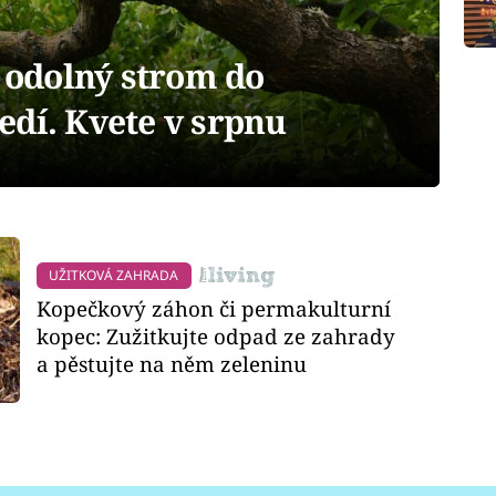
e odolný strom do
edí. Kvete v srpnu
UŽITKOVÁ ZAHRADA
Kopečkový záhon či permakulturní
kopec: Zužitkujte odpad ze zahrady
a pěstujte na něm zeleninu