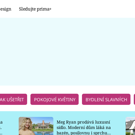
esign
Sledujte prima+
Design
TRENDY
JAK NA TO
PROMĚNY
NAŠE TIPY
JAK UŠETŘIT
POKOJOVÉ KVĚTINY
BYDLENÍ SLAVNÝCH
la
Meg Ryan prodává luxusní
.
sídlo. Moderní dům láká na
o
bazén, posilovnu i sprchu