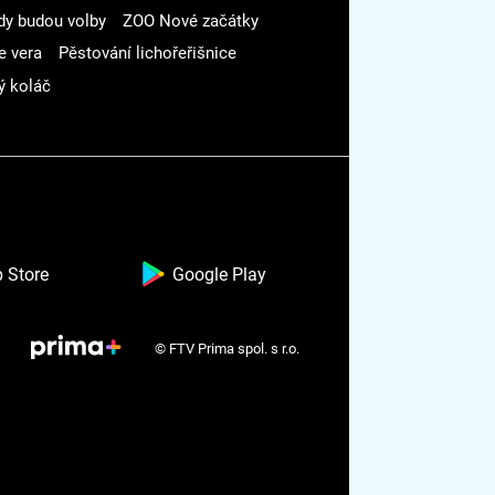
dy budou volby
ZOO Nové začátky
e vera
Pěstování lichořeřišnice
ý koláč
 Store
Google Play
© FTV Prima spol. s r.o.