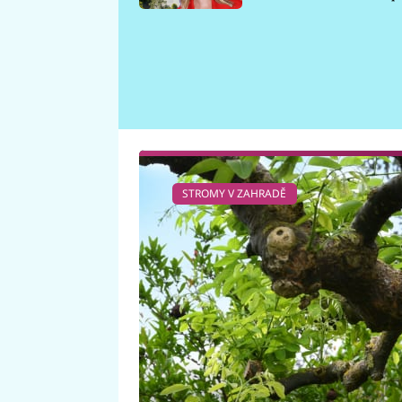
požáru
STROMY V ZAHRADĚ