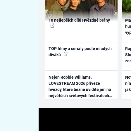
10 nejlepších dílů Hvězdné brány
Ma
hum
vy
TOP filmy a seriály podle mladých
Rap
diváků
Slo
ze
Nejen Robbie Williams.
No
LOVESTREAM 2026 přiveze
ním
hvězdy, které běžně uvidíte jen na
ja
největších světových festivalech