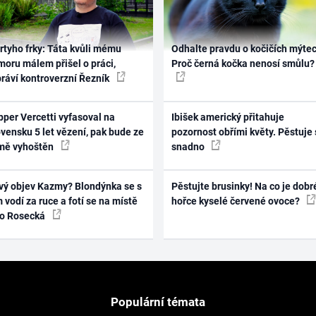
rtyho frky: Táta kvůli mému
Odhalte pravdu o kočičích mýtec
oru málem přišel o práci,
Proč černá kočka nenosí smůlu?
práví kontroverzní Řezník
per Vercetti vyfasoval na
Ibišek americký přitahuje
vensku 5 let vězení, pak bude ze
pozornost obřími květy. Pěstuje 
mě vyhoštěn
snadno
vý objev Kazmy? Blondýnka se s
Pěstujte brusinky! Na co je dobr
 vodí za ruce a fotí se na místě
hořce kyselé červené ovoce?
ko Rosecká
Populární témata