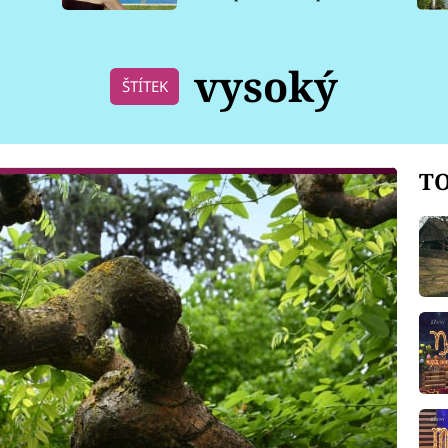
pro psy
vysoký
ŠTÍTEK
TO