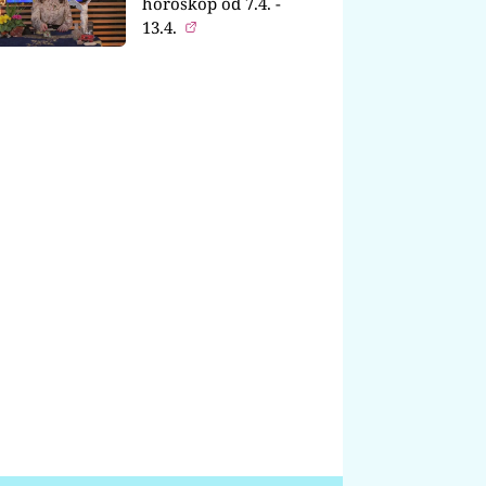
horoskop od 7.4. -
13.4.