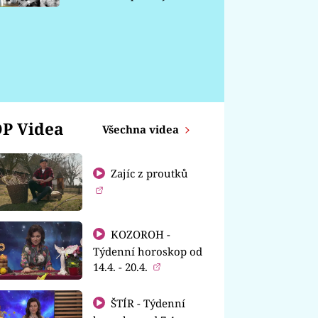
chátrá
P Videa
Všechna videa
Zajíc z proutků
KOZOROH -
Týdenní horoskop od
14.4. - 20.4.
ŠTÍR - Týdenní