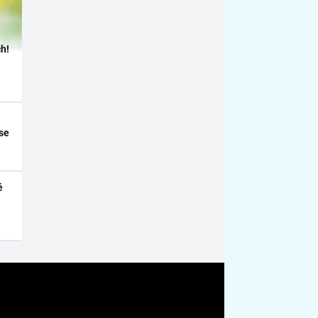
h!
se
é