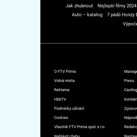
Jak zhubnout
Nejlepší filmy 2024
Auto – katalog
7 pádů Honzy 
Výpoče
O FTV Prima
Manag
Volná místa
Press
Reklama
Casting
HbbTV
Kontak
Podmínky užívání
Zpraco
Cookies
Nápov
Vlastník FTV Prima spol. s r.o.
Redak
Nahlásit chybu
Nastav