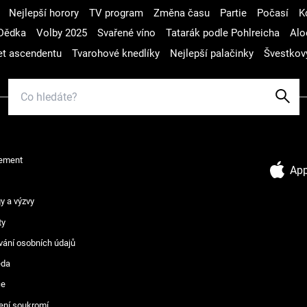
Nejlepší horory
TV program
Změna času
Partie
Počasí
K
Dědka
Volby 2025
Svařené víno
Tatarák podle Pohlreicha
Alo
t ascendentu
Tvarohové knedlíky
Nejlepší palačinky
Švestkov
ement
App
y a výzvy
ty
vání osobních údajů
ěda
ce
ení soukromí