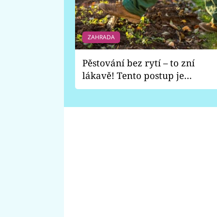
ZAHRADA
Pěstování bez rytí – to zní
lákavě! Tento postup je
vhodný jen pro některé
zahrady