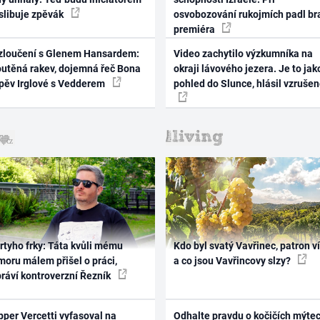
 slibuje zpěvák
osvobozování rukojmích padl br
premiéra
zloučení s Glenem Hansardem:
Video zachytilo výzkumníka na
outěná rakev, dojemná řeč Bona
okraji lávového jezera. Je to jak
zpěv Irglové s Vedderem
pohled do Slunce, hlásil vzruše
rtyho frky: Táta kvůli mému
Kdo byl svatý Vavřinec, patron v
oru málem přišel o práci,
a co jsou Vavřincovy slzy?
práví kontroverzní Řezník
per Vercetti vyfasoval na
Odhalte pravdu o kočičích mýtec