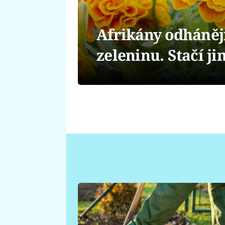
Afrikány odháněj
zeleninu. Stačí j