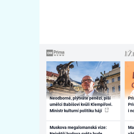
Neodborné, plýtváte penězi, píší
Pri
umělci Babišovi kvůli Klempířovi.
Pri
Ministr kulturní politiku hájí
i n
Muskova megalomanská vize:
Ma
Největší budova světa bude
vž