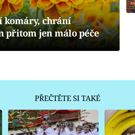
í komáry, chrání
im přitom jen málo péče
PŘEČTĚTE SI TAKÉ