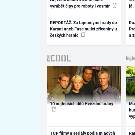
vyrábět čipy pro roboty i vesmír
já,
REPORTÁŽ: Za tajemnými hrady do
Ro
Karpat aneb Fascinující zříceniny u
Pr
českých hranic
a 
10 nejlepších dílů Hvězdné brány
Ma
hum
vy
TOP filmy a seriály podle mladých
Rap