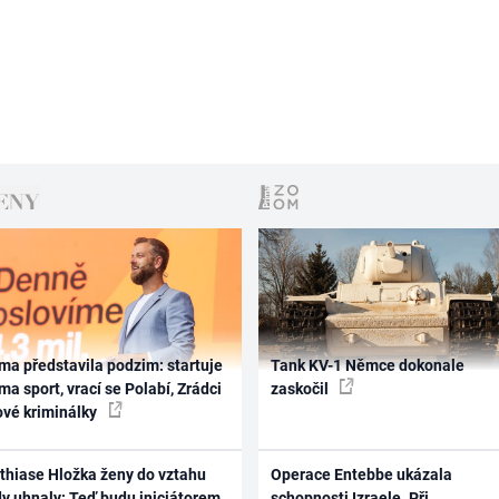
ma představila podzim: startuje
Tank KV-1 Němce dokonale
ma sport, vrací se Polabí, Zrádci
zaskočil
ové kriminálky
thiase Hložka ženy do vztahu
Operace Entebbe ukázala
dy uhnaly: Teď budu iniciátorem
schopnosti Izraele. Při