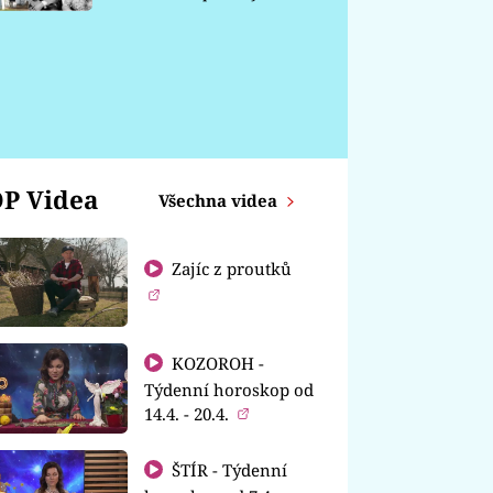
chátrá
P Videa
Všechna videa
Zajíc z proutků
KOZOROH -
Týdenní horoskop od
14.4. - 20.4.
ŠTÍR - Týdenní