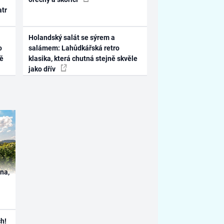
atr
Holandský salát se sýrem a
o
salámem: Lahůdkářská retro
ně
klasika, která chutná stejně skvěle
jako dřív
ína,
h!