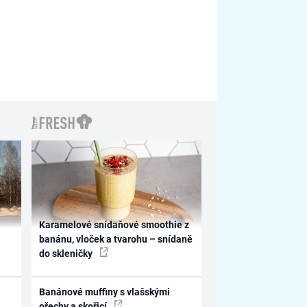
Karamelové snídaňové smoothie z
banánu, vloček a tvarohu – snídaně
do skleničky
Banánové muffiny s vlašskými
ořechy a skořicí