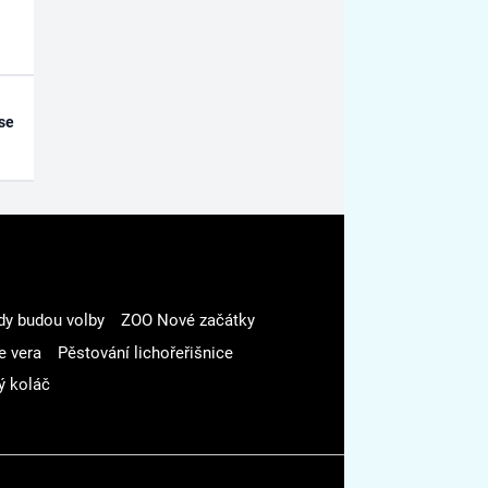
se
dy budou volby
ZOO Nové začátky
e vera
Pěstování lichořeřišnice
ý koláč