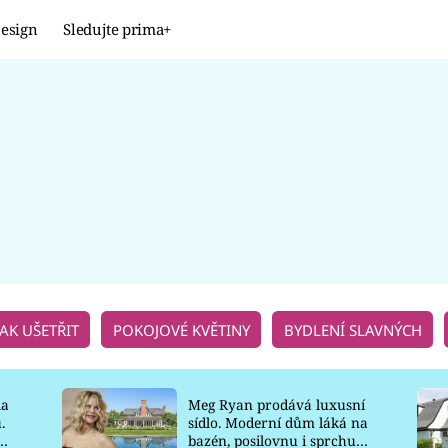
esign
Sledujte prima+
Design
TRENDY
JAK NA TO
PROMĚNY
NAŠE TIPY
JAK UŠETŘIT
POKOJOVÉ KVĚTINY
BYDLENÍ SLAVNÝCH
la
Meg Ryan prodává luxusní
.
sídlo. Moderní dům láká na
o
bazén, posilovnu i sprchu