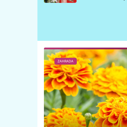
požáru
ZAHRADA