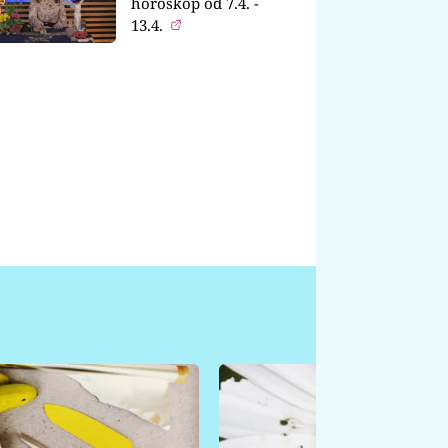
horoskop od 7.4. -
13.4.