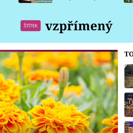
pro psy
vzpřímený
ŠTÍTEK
TO