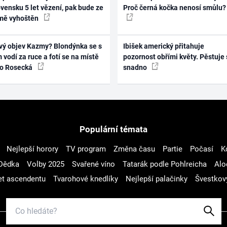
vensku 5 let vězení, pak bude ze
Proč černá kočka nenosí smůlu?
mě vyhoštěn
vý objev Kazmy? Blondýnka se s
Ibišek americký přitahuje
 vodí za ruce a fotí se na místě
pozornost obřími květy. Pěstuje 
ko Rosecká
snadno
Populární témata
Nejlepší horory
TV program
Změna času
Partie
Počasí
K
Dědka
Volby 2025
Svařené víno
Tatarák podle Pohlreicha
Alo
t ascendentu
Tvarohové knedlíky
Nejlepší palačinky
Švestkov