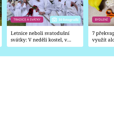
TRADICE A SVÁTKY
BYDLENÍ
10 fotografií
Letnice neboli svatodušní
7 překva
svátky: V neděli kostel, v
využít al
pondělí zábava
Nabrousí
nádobí