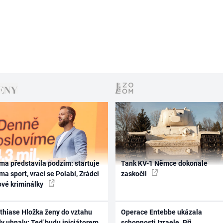
ma představila podzim: startuje
Tank KV-1 Němce dokonale
ma sport, vrací se Polabí, Zrádci
zaskočil
ové kriminálky
thiase Hložka ženy do vztahu
Operace Entebbe ukázala
dy uhnaly: Teď budu iniciátorem
schopnosti Izraele. Při