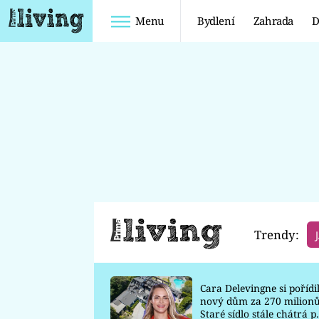
Menu
Bydlení
Zahrada
D
Bydlení
KUCHYNĚ
KOUPELNY
OBÝVACÍ POKOJ
LOŽNICE
DĚTSKÝ POKOJ
Trendy:
Cara Delevingne si pořídi
nový dům za 270 milionů
Staré sídlo stále chátrá p