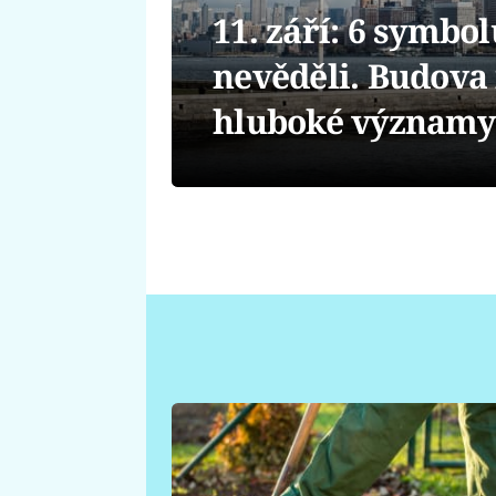
11. září: 6 symbol
nevěděli. Budova
hluboké významy