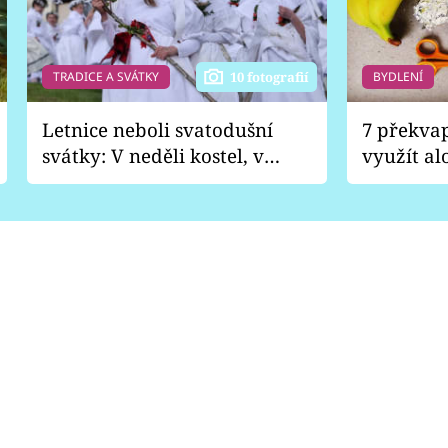
TRADICE A SVÁTKY
BYDLENÍ
10 fotografií
Letnice neboli svatodušní
7 překva
svátky: V neděli kostel, v
využít al
pondělí zábava
Nabrousí
nádobí