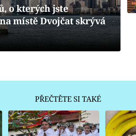
ů, o kterých jste
 na místě Dvojčat skrývá
PŘEČTĚTE SI TAKÉ