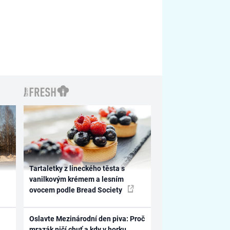
Tartaletky z lineckého těsta s
vanilkovým krémem a lesním
ovocem podle Bread Society
Oslavte Mezinárodní den piva: Proč
mrazák ničí chuť a kdy v horku