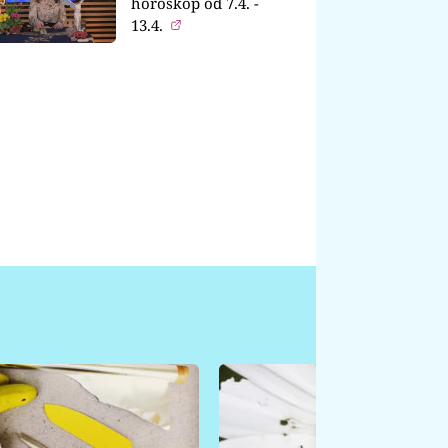
horoskop od 7.4. -
13.4.