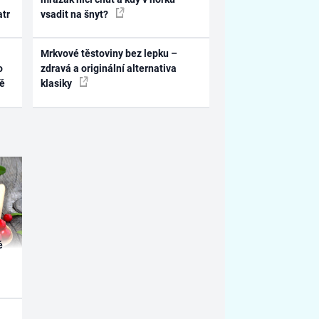
atr
vsadit na šnyt?
Mrkvové těstoviny bez lepku –
o
zdravá a originální alternativa
ně
klasiky
é