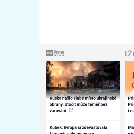
Rusko našlo slabé místo ukrajinské
Pri
obrany. Útočit může téměř bez
Pri
varování
i n
Kubek: Evropa si zdevastovala
Ma
farmacii, nakupujeme v
vž