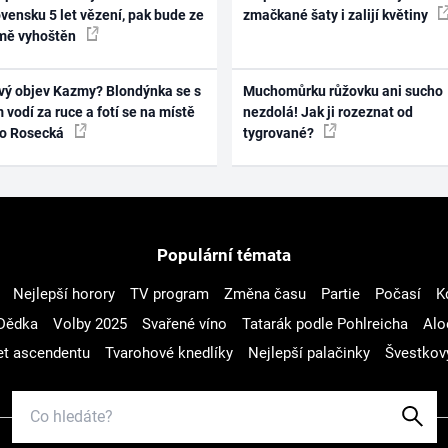
vensku 5 let vězení, pak bude ze
zmačkané šaty i zalijí květiny
mě vyhoštěn
vý objev Kazmy? Blondýnka se s
Muchomůrku růžovku ani sucho
 vodí za ruce a fotí se na místě
nezdolá! Jak ji rozeznat od
ko Rosecká
tygrované?
Populární témata
Nejlepší horory
TV program
Změna času
Partie
Počasí
K
Dědka
Volby 2025
Svařené víno
Tatarák podle Pohlreicha
Alo
t ascendentu
Tvarohové knedlíky
Nejlepší palačinky
Švestkov