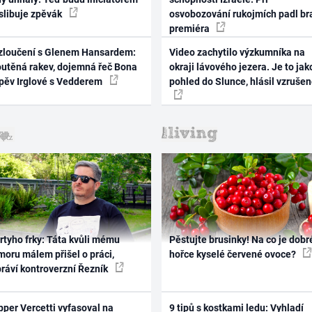
 slibuje zpěvák
osvobozování rukojmích padl br
premiéra
zloučení s Glenem Hansardem:
Video zachytilo výzkumníka na
outěná rakev, dojemná řeč Bona
okraji lávového jezera. Je to jak
zpěv Irglové s Vedderem
pohled do Slunce, hlásil vzruše
rtyho frky: Táta kvůli mému
Pěstujte brusinky! Na co je dobr
oru málem přišel o práci,
hořce kyselé červené ovoce?
práví kontroverzní Řezník
per Vercetti vyfasoval na
9 tipů s kostkami ledu: Vyhladí