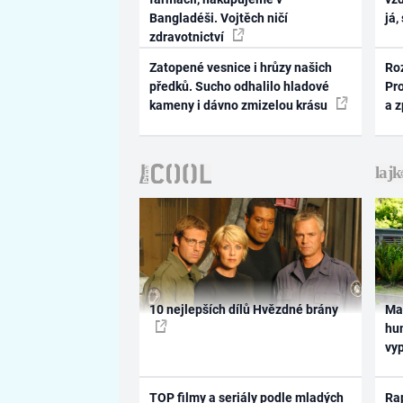
Bangladéši. Vojtěch ničí
já,
zdravotnictví
Zatopené vesnice i hrůzy našich
Ro
předků. Sucho odhalilo hladové
Pr
kameny i dávno zmizelou krásu
a 
10 nejlepších dílů Hvězdné brány
Ma
hum
vy
TOP filmy a seriály podle mladých
Rap