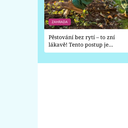
ZAHRADA
Pěstování bez rytí – to zní
lákavě! Tento postup je
vhodný jen pro některé
zahrady