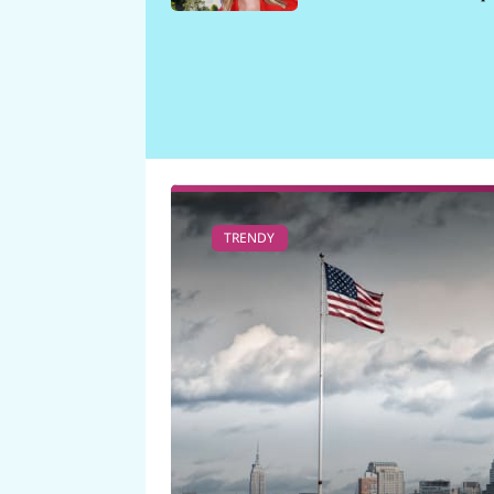
požáru
TRENDY