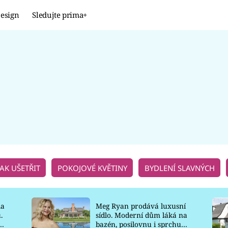
esign
Sledujte prima+
JAK UŠETŘIT
POKOJOVÉ KVĚTINY
BYDLENÍ SLAVNÝCH
la
Meg Ryan prodává luxusní
.
sídlo. Moderní dům láká na
o
bazén, posilovnu i sprchu