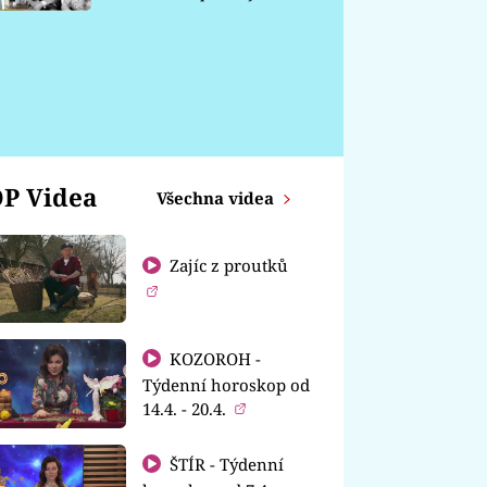
chátrá
P Videa
Všechna videa
Zajíc z proutků
KOZOROH -
Týdenní horoskop od
14.4. - 20.4.
ŠTÍR - Týdenní