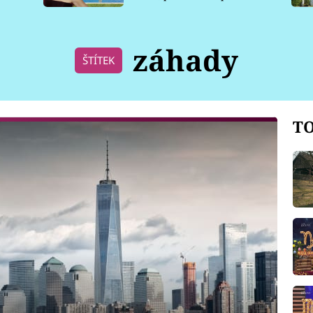
pro psy
záhady
ŠTÍTEK
TO