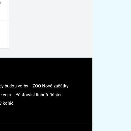
dy budou volby
ZOO Nové začátky
e vera
Pěstování lichořeřišnice
ý koláč