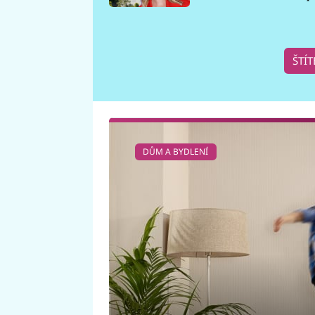
požáru
ŠTÍT
DŮM A BYDLENÍ