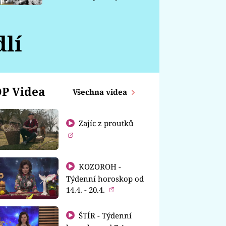
chátrá
lí
P Videa
Všechna videa
Zajíc z proutků
KOZOROH -
Týdenní horoskop od
14.4. - 20.4.
ŠTÍR - Týdenní