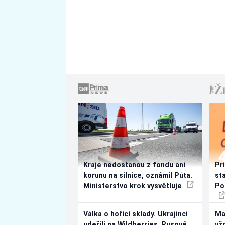
Kraje nedostanou z fondu ani
Pr
korunu na silnice, oznámil Půta.
st
Ministerstvo krok vysvětluje
Po
Válka o hořící sklady. Ukrajinci
Ma
udeřili na Wildberries, Rusové
vž