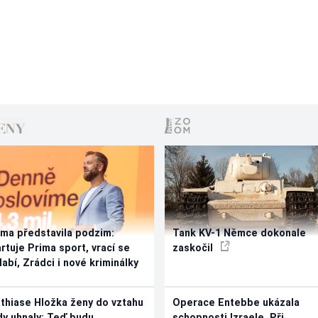
ima představila podzim:
Tank KV-1 Němce dokonale
artuje Prima sport, vrací se
zaskočil
labí, Zrádci i nové kriminálky
thiase Hložka ženy do vztahu
Operace Entebbe ukázala
dy uhnaly: Teď budu
schopnosti Izraele. Při