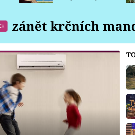
pro psy
zánět krčních mand
EK
TO