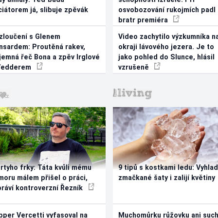
iciátorem já, slibuje zpěvák
osvobozování rukojmích padl
bratr premiéra
zloučení s Glenem
Video zachytilo výzkumníka n
nsardem: Proutěná rakev,
okraji lávového jezera. Je to
jemná řeč Bona a zpěv Irglové
jako pohled do Slunce, hlásil
Vedderem
vzrušeně
rtyho frky: Táta kvůli mému
9 tipů s kostkami ledu: Vyhlad
moru málem přišel o práci,
zmačkané šaty i zalijí květiny
práví kontroverzní Řezník
pper Vercetti vyfasoval na
Muchomůrku růžovku ani suc