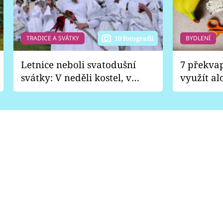
TRADICE A SVÁTKY
BYDLENÍ
10 fotografií
Letnice neboli svatodušní
7 překva
svátky: V neděli kostel, v
využít al
pondělí zábava
Nabrousí
nádobí