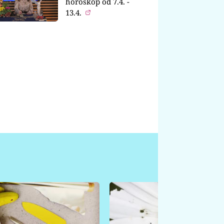
horoskop od 7.4. -
13.4.