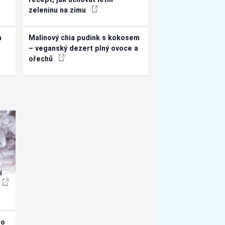
zeleninu na zimu
a
Malinový chia pudink s kokosem
– veganský dezert plný ovoce a
ořechů
í
ho