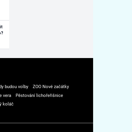
it
o?
dy budou volby
ZOO Nové začátky
e vera
Pěstování lichořeřišnice
ý koláč