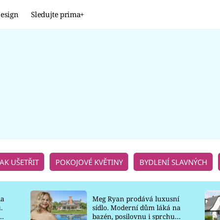
esign
Sledujte prima+
Design
TRENDY
JAK NA TO
PROMĚNY
NAŠE TIPY
JAK UŠETŘIT
POKOJOVÉ KVĚTINY
BYDLENÍ SLAVNÝCH
la
Meg Ryan prodává luxusní
.
sídlo. Moderní dům láká na
o
bazén, posilovnu i sprchu