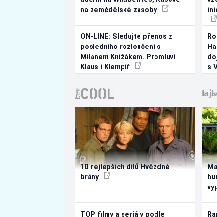
na zemědělské zásoby
in
ON-LINE: Sledujte přenos z
Ro
posledního rozloučení s
Ha
Milanem Knížákem. Promluví
do
Klaus i Klempíř
s 
10 nejlepších dílů Hvězdné
Ma
brány
hu
vy
TOP filmy a seriály podle
Ra