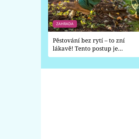
ZAHRADA
Pěstování bez rytí – to zní
lákavě! Tento postup je
vhodný jen pro některé
zahrady