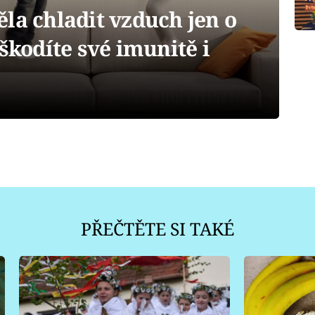
la chladit vzduch jen o
škodíte své imunitě i
PŘEČTĚTE SI TAKÉ