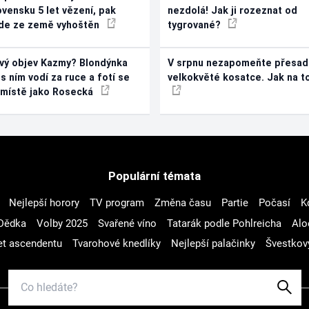
ovensku 5 let vězení, pak
nezdolá! Jak ji rozeznat od
de ze země vyhoštěn
tygrované?
vý objev Kazmy? Blondýnka
V srpnu nezapomeňte přesad
 s ním vodí za ruce a fotí se
velkokvěté kosatce. Jak na t
 místě jako Rosecká
Populární témata
Nejlepší horory
TV program
Změna času
Partie
Počasí
K
Dědka
Volby 2025
Svařené víno
Tatarák podle Pohlreicha
Alo
t ascendentu
Tvarohové knedlíky
Nejlepší palačinky
Švestkov