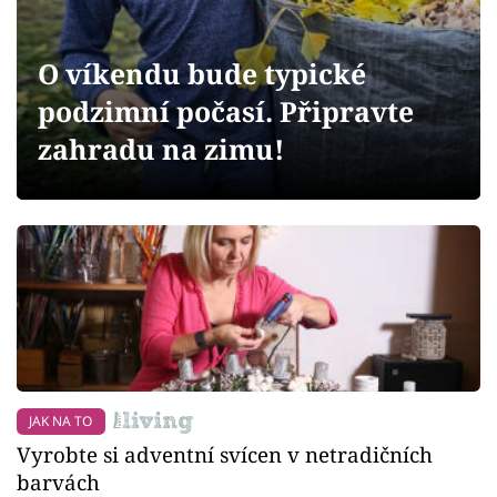
Sledujte prima+
O víkendu bude typické
Přihlášení
podzimní počasí. Připravte
zahradu na zimu!
Sledujte nás
JAK NA TO
Vyrobte si adventní svícen v netradičních
barvách