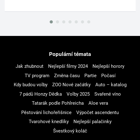
Populární témata
Jak zhubnout
Nejlepší filmy 2024
Nejlepší horory
TV program
Změna času
Partie
Počasí
Kdy budou volby
ZOO Nové začátky
Auto – katalog
7 pádů Honzy Dědka
Volby 2025
Svařené víno
Tatarák podle Pohlreicha
Aloe vera
Pěstování lichořeřišnice
Výpočet ascendentu
Tvarohové knedlíky
Nejlepší palačinky
Švestkový koláč