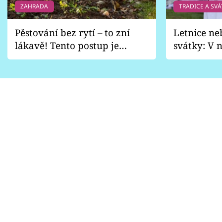
ZAHRADA
TRADICE A SVÁ
Pěstování bez rytí – to zní
Letnice ne
lákavě! Tento postup je
svátky: V n
vhodný jen pro některé
pondělí z
zahrady