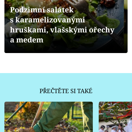
Sledujte prima+
Podzimní salátek
s karamelizovanými
Přihlášení
hruškami, vlašskými ořechy
a medem
Sledujte nás
PŘEČTĚTE SI TAKÉ