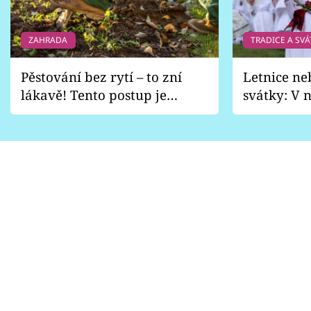
ZAHRADA
TRADICE A SVÁ
Pěstování bez rytí – to zní
Letnice ne
lákavě! Tento postup je
svátky: V n
vhodný jen pro některé
pondělí z
zahrady