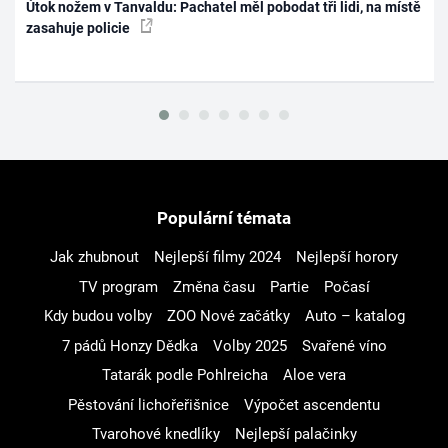
Útok nožem v Tanvaldu: Pachatel měl pobodat tři lidi, na místě
zasahuje policie
Populární témata
Jak zhubnout
Nejlepší filmy 2024
Nejlepší horory
TV program
Změna času
Partie
Počasí
Kdy budou volby
ZOO Nové začátky
Auto – katalog
7 pádů Honzy Dědka
Volby 2025
Svařené víno
Tatarák podle Pohlreicha
Aloe vera
Pěstování lichořeřišnice
Výpočet ascendentu
Tvarohové knedlíky
Nejlepší palačinky