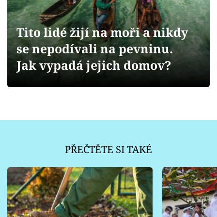
Sledujte prima+
Tito lidé žijí na moři a nikdy
Přihlášení
se nepodívali na pevninu.
Jak vypadá jejich domov?
Sledujte nás
PŘEČTĚTE SI TAKÉ