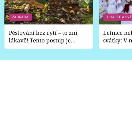
ZAHRADA
TRADICE A SVÁ
Pěstování bez rytí – to zní
Letnice ne
lákavě! Tento postup je
svátky: V n
vhodný jen pro některé
pondělí z
zahrady