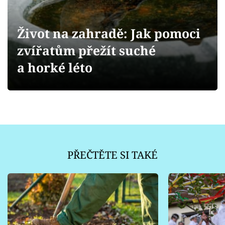
Sledujte prima+
Život na zahradě: Jak pomoci
Přihlášení
zvířatům přežít suché
a horké léto
Sledujte nás
PŘEČTĚTE SI TAKÉ