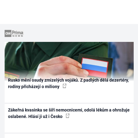
Rusko mění osudy zmizelých vojáků. Z padlých dělá dezertéry,
rodiny přicházejí o miliony
Zákeřná kvasinka se šíří nemocnicemi, odolá lékům a ohrožuje
oslabené. Hlásí ji už i Česko