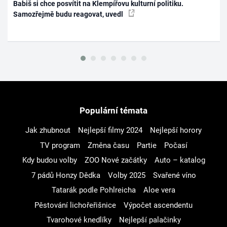
Babiš si chce posvítit na Klempířovu kulturní politiku.
Samozřejmě budu reagovat, uvedl
Populární témata
Jak zhubnout
Nejlepší filmy 2024
Nejlepší horory
TV program
Změna času
Partie
Počasí
Kdy budou volby
ZOO Nové začátky
Auto – katalog
7 pádů Honzy Dědka
Volby 2025
Svařené víno
Tatarák podle Pohlreicha
Aloe vera
Pěstování lichořeřišnice
Výpočet ascendentu
Tvarohové knedlíky
Nejlepší palačinky