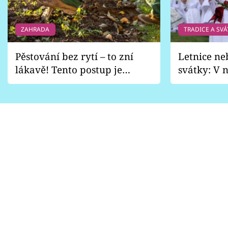
ZAHRADA
TRADICE A SVÁ
Pěstování bez rytí – to zní
Letnice ne
lákavě! Tento postup je
svátky: V n
vhodný jen pro některé
pondělí z
zahrady