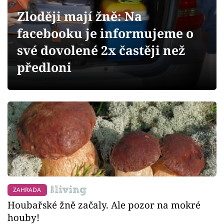
Sledujte prima+
Zloději mají žně: Na
facebooku je informujeme o
Přihlášení
své dovolené 2x častěji než
předloni
Sledujte nás
ZAHRADA
Houbařské žně začaly. Ale pozor na mokré
houby!