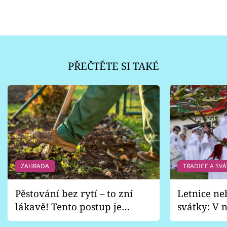
PŘEČTĚTE SI TAKÉ
ZAHRADA
TRADICE A SVÁ
Pěstování bez rytí – to zní
Letnice ne
lákavě! Tento postup je
svátky: V n
vhodný jen pro některé
pondělí z