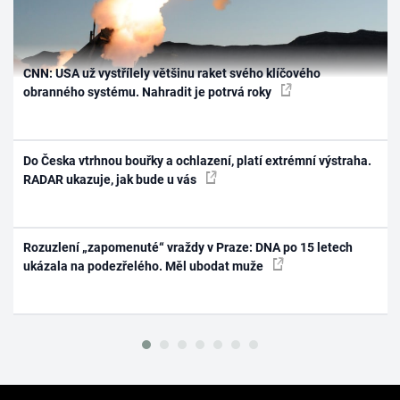
CNN: USA už vystřílely většinu raket svého klíčového
obranného systému. Nahradit je potrvá roky
Do Česka vtrhnou bouřky a ochlazení, platí extrémní výstraha.
RADAR ukazuje, jak bude u vás
Rozuzlení „zapomenuté“ vraždy v Praze: DNA po 15 letech
ukázala na podezřelého. Měl ubodat muže