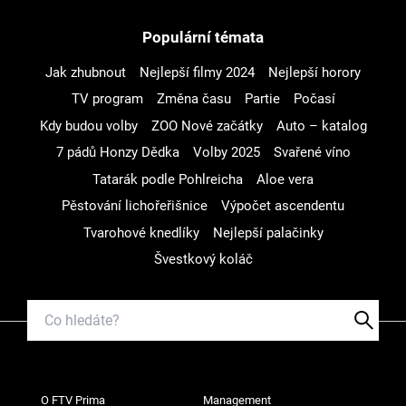
Populární témata
Jak zhubnout
Nejlepší filmy 2024
Nejlepší horory
TV program
Změna času
Partie
Počasí
Kdy budou volby
ZOO Nové začátky
Auto – katalog
7 pádů Honzy Dědka
Volby 2025
Svařené víno
Tatarák podle Pohlreicha
Aloe vera
Pěstování lichořeřišnice
Výpočet ascendentu
Tvarohové knedlíky
Nejlepší palačinky
Švestkový koláč
O FTV Prima
Management