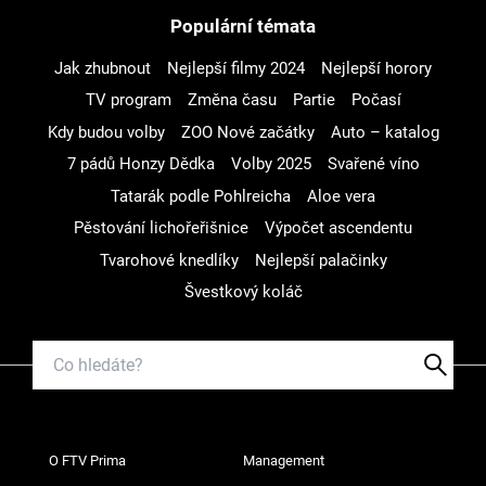
Populární témata
Jak zhubnout
Nejlepší filmy 2024
Nejlepší horory
TV program
Změna času
Partie
Počasí
Kdy budou volby
ZOO Nové začátky
Auto – katalog
7 pádů Honzy Dědka
Volby 2025
Svařené víno
Tatarák podle Pohlreicha
Aloe vera
Pěstování lichořeřišnice
Výpočet ascendentu
Tvarohové knedlíky
Nejlepší palačinky
Švestkový koláč
O FTV Prima
Management