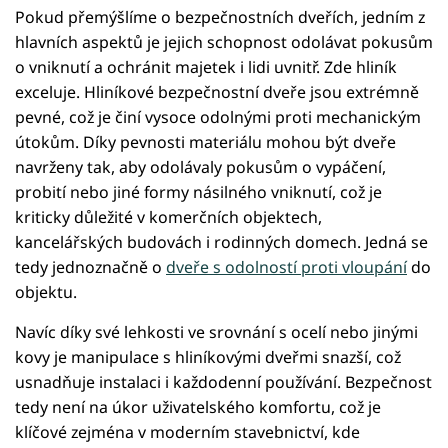
Pokud přemýšlíme o bezpečnostních dveřích, jedním z
hlavních aspektů je jejich schopnost odolávat pokusům
o vniknutí a ochránit majetek i lidi uvnitř. Zde hliník
exceluje. Hliníkové bezpečnostní dveře jsou extrémně
pevné, což je činí vysoce odolnými proti mechanickým
útokům. Díky pevnosti materiálu mohou být dveře
navrženy tak, aby odolávaly pokusům o vypáčení,
probití nebo jiné formy násilného vniknutí, což je
kriticky důležité v komerčních objektech,
kancelářských budovách i rodinných domech. Jedná se
tedy jednoznačně o
dveře s odolností proti vloupání
do
objektu.
Navíc díky své lehkosti ve srovnání s ocelí nebo jinými
kovy je manipulace s hliníkovými dveřmi snazší, což
usnadňuje instalaci i každodenní používání. Bezpečnost
tedy není na úkor uživatelského komfortu, což je
klíčové zejména v moderním stavebnictví, kde