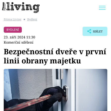
Prima Living
■
Bydlení
Trendy:
JAK UŠETŘIT
POKOJOVÉ KVĚTINY
BYDLENÍ
SDÍLET
BYDLENÍ SLAVNÝCH
ZAHRADA
23. září 2024 11:30
Komerční sdělení
Bezpečnostní dveře v první
linii obrany majetku
Témata
Bydlení
Zahrada
Design