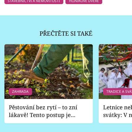
STAVEBNICTVÍ A NEMOVITOSTI
HLINÍKOVÉ DVEŘE
PŘEČTĚTE SI TAKÉ
ZAHRADA
TRADICE A SVÁ
Pěstování bez rytí – to zní
Letnice ne
lákavě! Tento postup je
svátky: V n
vhodný jen pro některé
pondělí z
zahrady