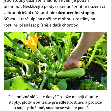
jsou stopky dužnaté, snadno se vám je podaří
utrhnout. Nesklízejte plody cuket odříznutím nožem či
zahradnickými nůžkami, ale
ukroucením stopky.
Šťávou, která ulpí na noži, se mohou z rostliny na
rostlinu přenášet plísně a další choroby.
Jak správně sklízet cukety? Protože nemají dlouhé
stopky, plody jsou těsně přisedlé krostlině, a protože
jsou stopky dužnaté, snadno se vám je podaří