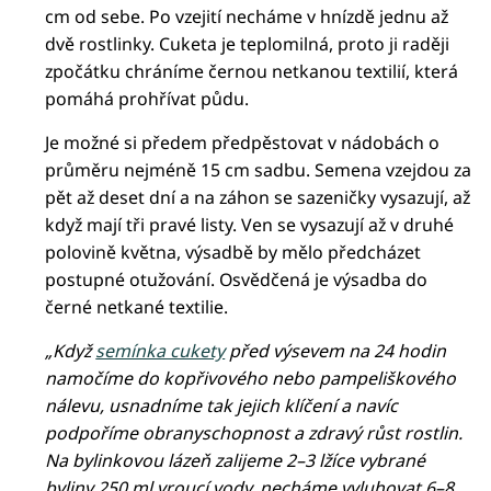
cm od sebe. Po vzejití necháme v hnízdě jednu až
dvě rostlinky. Cuketa je teplomilná, proto ji raději
zpočátku chráníme černou netkanou textilií, která
pomáhá prohřívat půdu.
Je možné si předem předpěstovat v nádobách o
průměru nejméně 15 cm sadbu. Semena vzejdou za
pět až deset dní a na záhon se sazeničky vysazují, až
když mají tři pravé listy. Ven se vysazují až v druhé
polovině května, výsadbě by mělo předcházet
postupné otužování. Osvědčená je výsadba do
černé netkané textilie.
„Když
semínka cukety
před výsevem na 24 hodin
namočíme do kopřivového nebo pampeliškového
nálevu, usnadníme tak jejich klíčení a navíc
podpoříme obranyschopnost a zdravý růst rostlin.
Na bylinkovou lázeň zalijeme 2–3 lžíce vybrané
byliny 250 ml vroucí vody, necháme vyluhovat 6–8