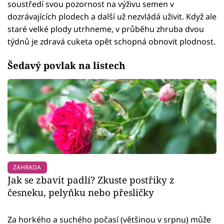
soustředí svou pozornost na výživu semen v
dozrávajících plodech a další už nezvládá uživit. Když ale
staré velké plody utrhneme, v průběhu zhruba dvou
týdnů je zdravá cuketa opět schopná obnovit plodnost.
Šedavý povlak na listech
ZAHRADA
Jak se zbavit padlí? Zkuste postřiky z
česneku, pelyňku nebo přesličky
Za horkého a suchého počasí (většinou v srpnu) může