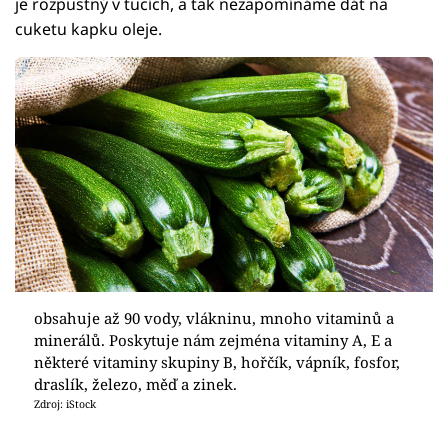
je rozpustný v tucích, a tak nezapomínáme dát na
cuketu kapku oleje.
obsahuje až 90 vody, vlákninu, mnoho vitaminů a
minerálů. Poskytuje nám zejména vitaminy A, E a
některé vitaminy skupiny B, hořčík, vápník, fosfor,
draslík, železo, měď a zinek.
Zdroj: iStock