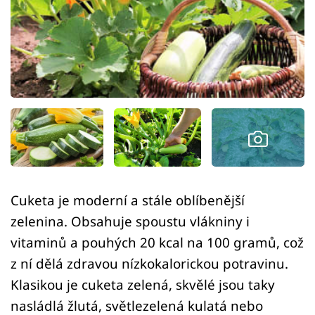
Sledujte prima+
Přihlášení
Sledujte nás
Cuketa je moderní a stále oblíbenější
zelenina. Obsahuje spoustu vlákniny i
vitaminů a pouhých 20 kcal na 100 gramů, což
z ní dělá zdravou nízkokalorickou potravinu.
Klasikou je cuketa zelená, skvělé jsou taky
nasládlá žlutá, světlezelená kulatá nebo