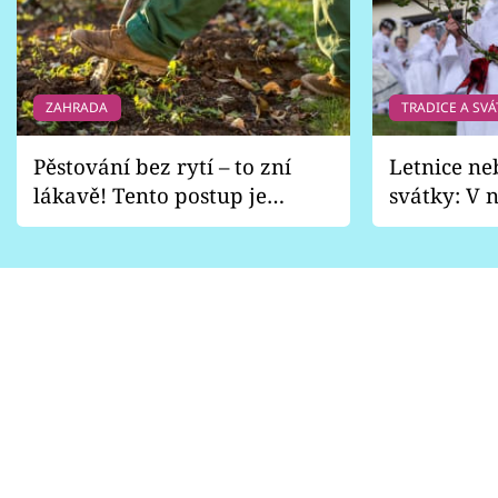
ZAHRADA
TRADICE A SVÁ
Pěstování bez rytí – to zní
Letnice ne
lákavě! Tento postup je
svátky: V n
vhodný jen pro některé
pondělí z
zahrady