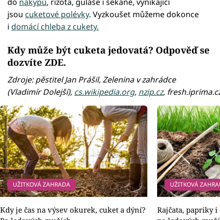
do
nákypů
, rizota, guláše i sekané, vynikající
jsou
cuketové polévky
. Vyzkoušet můžeme dokonce
i
domácí chleba z cukety.
Kdy může být cuketa jedovatá? Odpověď se
dozvíte ZDE
.
Zdroje: pěstitel Jan Prášil, Zelenina v zahrádce
(Vladimír Dolejší),
cs.wikipedia.org
,
nzip.cz
, fresh.iprima.c
UŽITKOVÁ ZAHRADA
UŽITKOVÁ ZAHR
Kdy je čas na výsev okurek, cuket a dýní?
Rajčata, papriky i