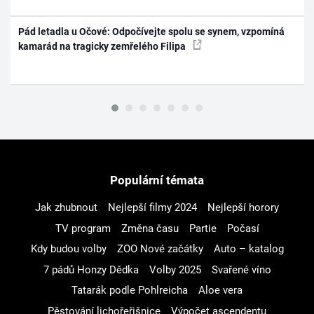
Pád letadla u Očové: Odpočívejte spolu se synem, vzpomíná
kamarád na tragicky zemřelého Filipa
Populární témata
Jak zhubnout
Nejlepší filmy 2024
Nejlepší horory
TV program
Změna času
Partie
Počasí
Kdy budou volby
ZOO Nové začátky
Auto – katalog
7 pádů Honzy Dědka
Volby 2025
Svařené víno
Tatarák podle Pohlreicha
Aloe vera
Pěstování lichořeřišnice
Výpočet ascendentu