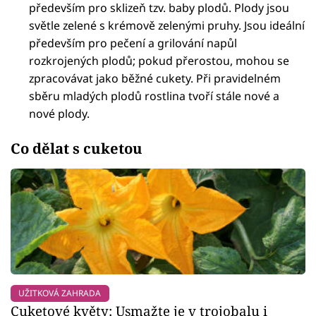
především pro sklizeň tzv. baby plodů. Plody jsou
světle zelené s krémově zelenými pruhy. Jsou ideální
především pro pečení a grilování napůl
rozkrojených plodů; pokud přerostou, mohou se
zpracovávat jako běžné cukety. Při pravidelném
sběru mladých plodů rostlina tvoří stále nové a
nové plody.
Co dělat s cuketou
UŽITKOVÁ ZAHRADA
Cuketové květy: Usmažte je v trojobalu i