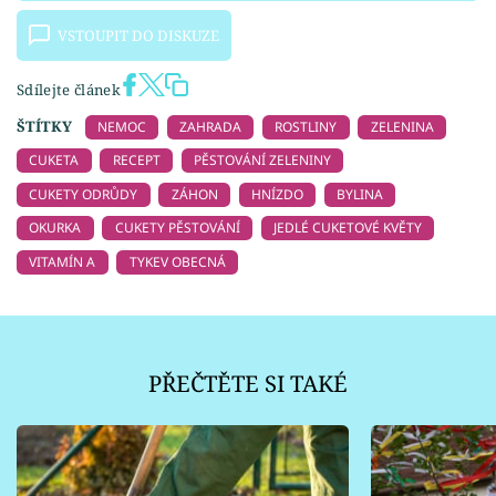
VSTOUPIT DO DISKUZE
Sdílejte článek
ŠTÍTKY
NEMOC
ZAHRADA
ROSTLINY
ZELENINA
CUKETA
RECEPT
PĚSTOVÁNÍ ZELENINY
CUKETY ODRŮDY
ZÁHON
HNÍZDO
BYLINA
OKURKA
CUKETY PĚSTOVÁNÍ
JEDLÉ CUKETOVÉ KVĚTY
VITAMÍN A
TYKEV OBECNÁ
PŘEČTĚTE SI TAKÉ