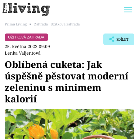
Prima Living
■
Zahrada
Užitková zahrada
Trendy:
JAK UŠETŘIT
POKOJOVÉ KVĚTINY
UŽITKOVÁ ZAHRADA
SDÍLET
BYDLENÍ SLAVNÝCH
ZAHRADA
25. května 2023 09:09
Lenka Valjentová
Oblíbená cuketa: Jak
úspěšně pěstovat moderní
Témata
zeleninu s minimem
Bydlení
kalorií
Zahrada
Design