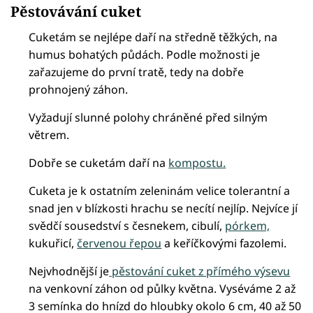
Pěstovávání cuket
Cuketám se nejlépe daří na středně těžkých, na
humus bohatých půdách. Podle možnosti je
zařazujeme do první tratě, tedy na dobře
prohnojený záhon.
Vyžadují slunné polohy chráněné před silným
větrem.
Dobře se cuketám daří na
kompostu.
Cuketa je k ostatním zeleninám velice tolerantní a
snad jen v blízkosti hrachu se necítí nejlíp. Nejvíce jí
svědčí sousedství s česnekem, cibulí,
pórkem,
kukuřicí,
červenou řepou
a keříčkovými fazolemi.
Nejvhodnější je
pěstování cuket z přímého výsevu
na venkovní záhon od půlky května. Vyséváme 2 až
3 semínka do hnízd do hloubky okolo 6 cm, 40 až 50