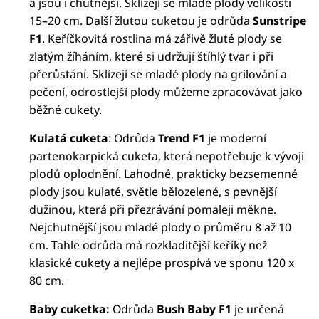
a jsou i chutnější. Sklízejí se mladé plody velikosti
15–20 cm. Další žlutou cuketou je odrůda
Sunstripe
F1
. Keříčkovitá rostlina má zářivě žluté plody se
zlatým žíháním, které si udržují štíhlý tvar i při
přerůstání. Sklízejí se mladé plody na grilování a
pečení, odrostlejší plody můžeme zpracovávat jako
běžné cukety.
Kulatá cuketa
: Odrůda
Trend F1
je moderní
partenokarpická cuketa, která nepotřebuje k vývoji
plodů oplodnění. Lahodné, prakticky bezsemenné
plody jsou kulaté, světle bělozelené, s pevnější
dužinou, která při přezrávání pomaleji měkne.
Nejchutnější jsou mladé plody o průměru 8 až 10
cm. Tahle odrůda má rozkladitější keříky než
klasické cukety a nejlépe prospívá ve sponu 120 x
80 cm.
Baby cuketka:
Odrůda
Bush Baby F1
je určená