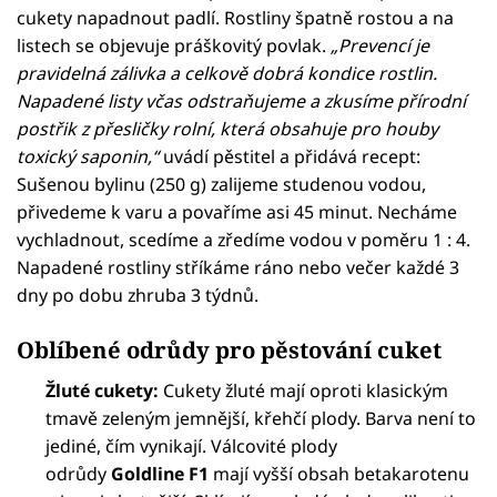
cukety napadnout padlí. Rostliny špatně rostou a na
listech se objevuje práškovitý povlak.
„Prevencí je
pravidelná zálivka a celkově dobrá kondice rostlin.
Napadené listy včas odstraňujeme a zkusíme přírodní
postřik z přesličky rolní, která obsahuje pro houby
toxický saponin,“
uvádí pěstitel a přidává recept:
Sušenou bylinu (250 g) zalijeme studenou vodou,
přivedeme k varu a povaříme asi 45 minut. Necháme
vychladnout, scedíme a zředíme vodou v poměru 1 : 4.
Napadené rostliny stříkáme ráno nebo večer každé 3
dny po dobu zhruba 3 týdnů.
Oblíbené odrůdy pro pěstování cuket
Žluté cukety:
Cukety žluté mají oproti klasickým
tmavě zeleným jemnější, křehčí plody. Barva není to
jediné, čím vynikají. Válcovité plody
odrůdy
Goldline F1
mají vyšší obsah betakarotenu