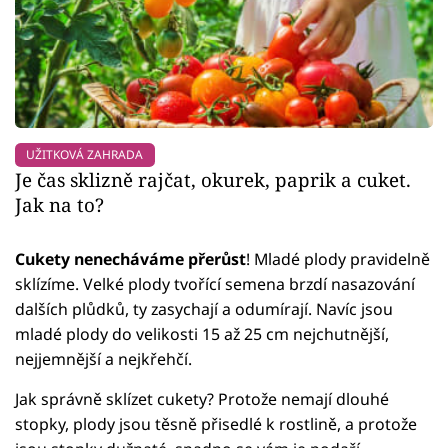
UŽITKOVÁ ZAHRADA
Je čas sklizně rajčat, okurek, paprik a cuket.
Jak na to?
Cukety nenecháváme přerůst
! Mladé plody pravidelně
sklízíme. Velké plody tvořící semena brzdí nasazování
dalších plůdků, ty zasychají a odumírají. Navíc jsou
mladé plody do velikosti 15 až 25 cm nejchutnější,
nejjemnější a nejkřehčí.
Jak správně sklízet cukety? Protože nemají dlouhé
stopky, plody jsou těsně přisedlé k rostlině, a protože