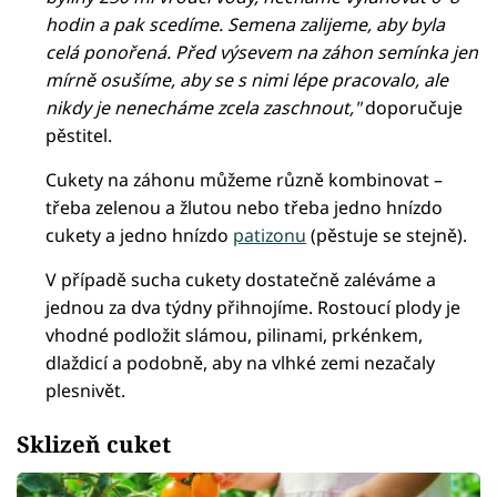
hodin a pak scedíme. Semena zalijeme, aby byla
celá ponořená. Před výsevem na záhon semínka jen
mírně osušíme, aby se s nimi lépe pracovalo, ale
nikdy je nenecháme zcela zaschnout,"
doporučuje
pěstitel.
Cukety na záhonu můžeme různě kombinovat –
třeba zelenou a žlutou nebo třeba jedno hnízdo
cukety a jedno hnízdo
patizonu
(pěstuje se stejně).
V případě sucha cukety dostatečně zaléváme a
jednou za dva týdny přihnojíme. Rostoucí plody je
vhodné podložit slámou, pilinami, prkénkem,
dlaždicí a podobně, aby na vlhké zemi nezačaly
plesnivět.
Sklizeň cuket