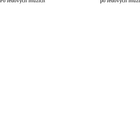
Po ledových mužích
po ledových mužíc