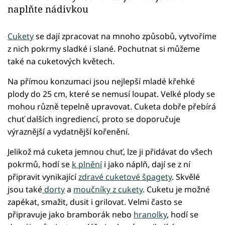
naplňte nádivkou
Cukety
se dají zpracovat na mnoho způsobů, vytvoříme
z nich pokrmy sladké i slané. Pochutnat si můžeme
také na cuketových květech.
Na přímou konzumaci jsou nejlepší mladé křehké
plody do 25 cm, které se nemusí loupat. Velké plody se
mohou různě tepelně upravovat. Cuketa dobře přebírá
chuť dalších ingrediencí, proto se doporučuje
výraznější a vydatnější kořenění.
Jelikož má cuketa jemnou chuť, lze ji přidávat do všech
pokrmů, hodí se
k plnění
i jako náplň, dají se z ní
připravit vynikající
zdravé cuketové špagety
. Skvělé
jsou také
dorty
a
moučníky z cukety
. Cuketu je možné
zapékat, smažit, dusit i grilovat. Velmi často se
připravuje jako bramborák nebo
hranolky
, hodí se