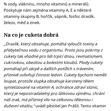
% vody, vlákninu, mnoho vitaminů a minerálů.
Poskytuje nám zejména vitaminy A, E a některé
vitaminy skupiny B, hořčík, vápník, fosfor, draslík,
železo, měď a zinek.
Na co je cuketa dobrá
„Draslík, který obsahuje, pomáhá vyloučit toxiny a
přebytečnou vodu z organismu. Proto jsou pokrmy z
cukety tak vhodné pro lidi trpící dnou, revmatismem,
cukrovkou, obezitou a bolestmi kloubů. Plody cukety
pomáhají při zácpě a dalších potížích s trávením,
příznivě ovlivňují činnost ledvin. Cukety bychom neměli
loupat, protože slupka obsahuje karoteny tělem
syntetizované na vitamin A, ochránce zdraví sliznic,
který je nepostradatelný pro látkovou výměnu, chrání
náš zrak, má příznivý vliv na celkovou tělesnou i
duševní vitalitu,“
uvádí pěstitel Jan Prášil.
Tento vitamin