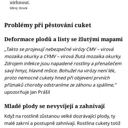
utrhnout.
Zdroj: iStock
Problémy při pěstování cuket
Deformace plodů a listy se žlutými mapami
„Takto se projevují nebezpečné virózy CMV – virová
mozaika okurky a CYMV – virová žlutá mozaika okurky.
Zdrojem infekce jsou napadené rostliny a přenašečem
savý hmyz, hlavně mšice. Bohužel na virózy není lék,
proto nemocné cukety hned při objevení prvních
příznaků choroby odstraníme ze záhonu a spálíme,“
upozorňuje Jan Prášil
Mladé plody se nevyvíjejí a zahnívají
Když na rostlině zůstanou velké dozrávající plody, ty
malé zakrní a postupně zahnívají. Rostlina cukety totiž