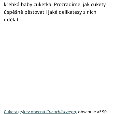
křehká baby cuketka. Prozradíme, jak cukety
úspěšně pěstovat i jaké delikatesy z nich
udělat.
Cuketa (tykev obecná
Cucurbita pepo)
obsahuje až 90