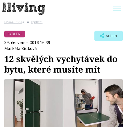
Prima Living
■
Bydlení
Trendy:
JAK UŠETŘIT
POKOJOVÉ KVĚTINY
BYDLENÍ
SDÍLET
BYDLENÍ SLAVNÝCH
ZAHRADA
29. července 2016 16:39
Markéta Zídková
12 skvělých vychytávek do
bytu, které musíte mít
Témata
Bydlení
Zahrada
Design