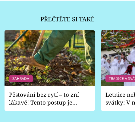
PŘEČTĚTE SI TAKÉ
ZAHRADA
TRADICE A SVÁ
Pěstování bez rytí – to zní
Letnice ne
lákavě! Tento postup je
svátky: V n
vhodný jen pro některé
pondělí z
zahrady