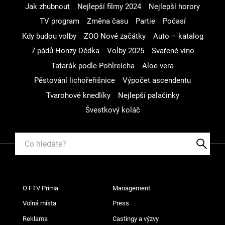
Jak zhubnout
Nejlepší filmy 2024
Nejlepší horory
TV program
Změna času
Partie
Počasí
Kdy budou volby
ZOO Nové začátky
Auto – katalog
7 pádů Honzy Dědka
Volby 2025
Svařené víno
Tatarák podle Pohlreicha
Aloe vera
Pěstování lichořeřišnice
Výpočet ascendentu
Tvarohové knedlíky
Nejlepší palačinky
Švestkový koláč
O FTV Prima
Management
Volná místa
Press
Reklama
Castingy a výzvy