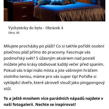
Vychytávky do bytu - Obrázek 4
Zdroj: All
Milujete procházky po pláži? Co si takhle pořídit osobní
písečnou pláž přímo do pracovny. Fascinuje vás
podmořský svět? S úžasným akváriem nad postelí
můžete jeho krásy obdivovat každý večer před spaním.
Pokud vás trápí málo místa a jste vášnivým hráčem
stolního tenisu, máme pro vás super tip! Pořiďte si
vyklápěcí dveře, které zároveň slouží jako pingpongový
stůl.
To a ještě mnohem více parádních nápadů najdete v
naší fotogalerii. Nechte se inspirovat!