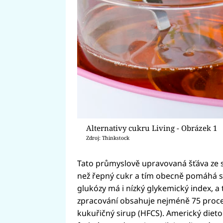
Alternativy cukru Living - Obrázek 1
Zdroj: Thinkstock
Tato průmyslově upravovaná šťáva ze su
než řepný cukr a tím obecně pomáhá sn
glukózy má i nízký glykemický index, a 
zpracování obsahuje nejméně 75 procent
kukuřičný sirup (HFCS). Americký dieto