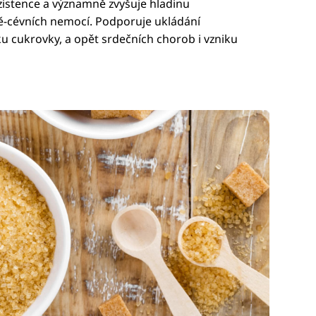
zistence a významně zvyšuje hladinu
ně-cévních nemocí. Podporuje ukládání
iku cukrovky, a opět srdečních chorob i vzniku