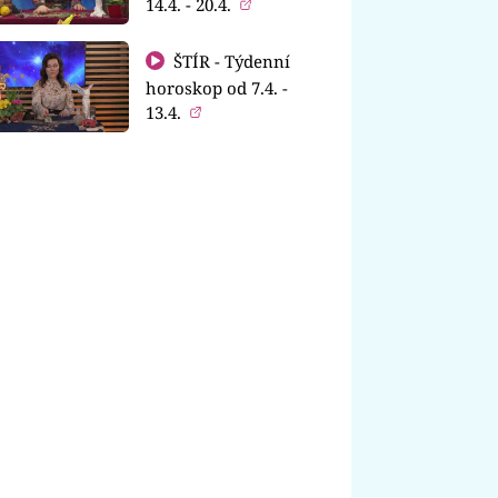
14.4. - 20.4.
ŠTÍR - Týdenní
horoskop od 7.4. -
13.4.