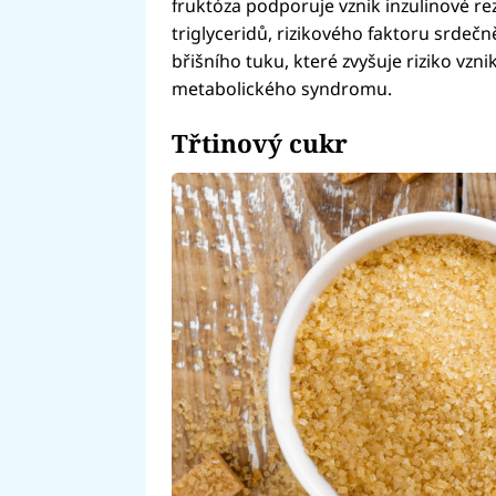
fruktóza podporuje vznik inzulinové re
triglyceridů, rizikového faktoru srdeč
břišního tuku, které zvyšuje riziko vzn
metabolického syndromu.
Třtinový cukr