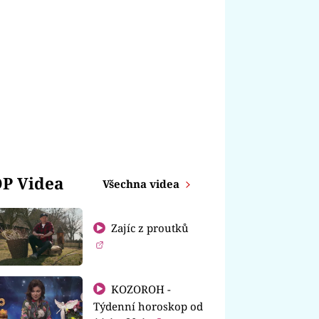
P Videa
Všechna videa
Zajíc z proutků
KOZOROH -
Týdenní horoskop od