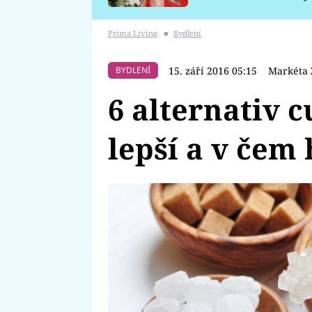
požáru
Prima Living
■
Bydlení
15. září 2016 05:15
Markéta 
BYDLENÍ
6 alternativ 
lepší a v čem 