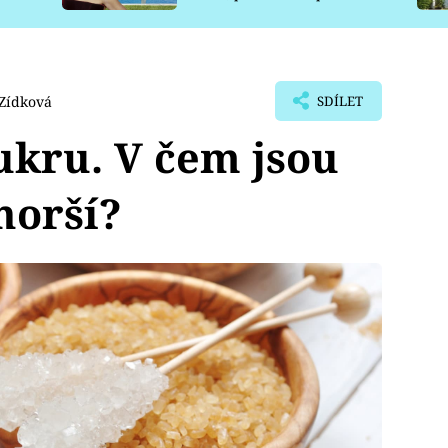
pro psy
Zídková
SDÍLET
cukru. V čem jsou
horší?