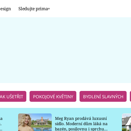
esign
Sledujte prima+
Design
TRENDY
JAK NA TO
PROMĚNY
NAŠE TIPY
JAK UŠETŘIT
POKOJOVÉ KVĚTINY
BYDLENÍ SLAVNÝCH
la
Meg Ryan prodává luxusní
.
sídlo. Moderní dům láká na
o
bazén, posilovnu i sprchu