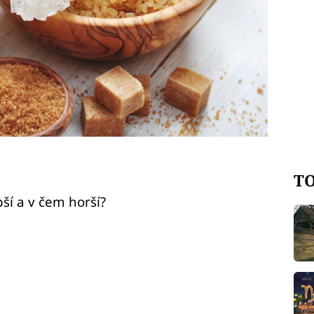
TO
pší a v čem horší?