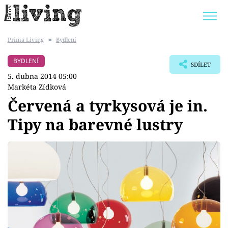
Prima Living
■
Bydlení
Trendy:
JAK UŠETŘIT
POKOJOVÉ KVĚTINY
BYDLENÍ
SDÍLET
BYDLENÍ SLAVNÝCH
ZAHRADA
5. dubna 2014 05:00
Markéta Zídková
Červená a tyrkysová je in.
Tipy na barevné lustry
Témata
Bydlení
Zahrada
Design