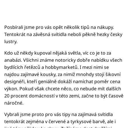
Posbírali jsme pro vás opět několik tipů na nákupy.
Tentokrát na závěsná svítidla neboli pěkně hezky česky
lustry.
Kdo už někdy kupoval nějaká světla, víc co je to za
anabázi. Všichni známe notoricky dobře nabídku všech
bydlících řetězců a hobbymarketů. I mezi nimi se
najdou zajímavé kousky, za nimiž mnohdy stojí šikovní
designéři, kteří geniálně dokáží namíchat poměr cena
výkon. Pokud však chcete něco, co nebude mít dalších
20 procent domácností v této zemi, začne to být časově
náročné.
Vybrali jsme proto pro vás tipy na zajímavá svítidla
tentokrát zejména v červené a tyrkysové barvě, ale i