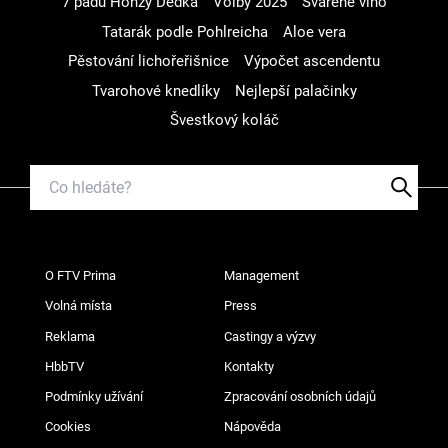
7 pádů Honzy Dědka
Volby 2025
Svařené víno
Tatarák podle Pohlreicha
Aloe vera
Pěstování lichořeřišnice
Výpočet ascendentu
Tvarohové knedlíky
Nejlepší palačinky
Švestkový koláč
O FTV Prima
Management
Volná místa
Press
Reklama
Castingy a výzvy
HbbTV
Kontakty
Podmínky užívání
Zpracování osobních údajů
Cookies
Nápověda