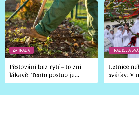
ZAHRADA
TRADICE A SVÁ
Pěstování bez rytí – to zní
Letnice ne
lákavě! Tento postup je
svátky: V n
vhodný jen pro některé
pondělí z
zahrady