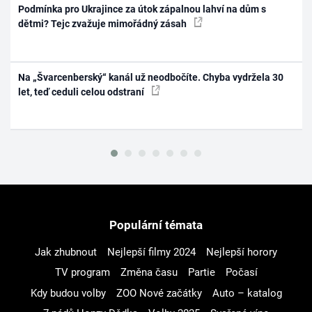
Podmínka pro Ukrajince za útok zápalnou lahví na dům s
dětmi? Tejc zvažuje mimořádný zásah
Na „Švarcenberský“ kanál už neodbočíte. Chyba vydržela 30
let, teď ceduli celou odstraní
Populární témata
Jak zhubnout
Nejlepší filmy 2024
Nejlepší horory
TV program
Změna času
Partie
Počasí
Kdy budou volby
ZOO Nové začátky
Auto – katalog