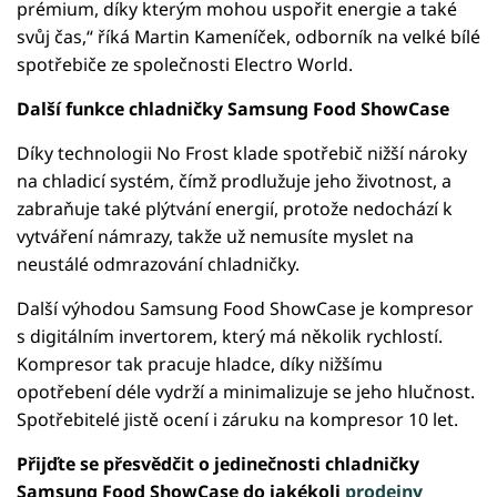
prémium, díky kterým mohou uspořit energie a také
svůj čas,“ říká Martin Kameníček, odborník na velké bílé
spotřebiče ze společnosti Electro World.
Další funkce chladničky Samsung Food ShowCase
Díky technologii No Frost klade spotřebič nižší nároky
na chladicí systém, čímž prodlužuje jeho životnost, a
zabraňuje také plýtvání energií, protože nedochází k
vytváření námrazy, takže už nemusíte myslet na
neustálé odmrazování chladničky.
Další výhodou Samsung Food ShowCase je kompresor
s digitálním invertorem, který má několik rychlostí.
Kompresor tak pracuje hladce, díky nižšímu
opotřebení déle vydrží a minimalizuje se jeho hlučnost.
Spotřebitelé jistě ocení i záruku na kompresor 10 let.
Přijďte se přesvědčit o jedinečnosti chladničky
Samsung Food ShowCase do jakékoli
prodejny