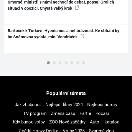
Úmorné, ministři s námi nechodí do debat, popsal Grolich
situaci v opozici. Chystá velký krok
Bartošek k Turkovi: Hyenismus a nehoráznost. Ke stíhání by
ho Sněmovna vydala, míní Vondráček
Populární témata
Jak zhubnout
Nejlepší filmy 2024
Nejlepší horory
TV program
Změna času
Partie
Počasí
Kdy budou volby
ZOO Nové začátky
Auto – katalog
7 pádů Honzy Dědka
Volby 2025
Svařené víno