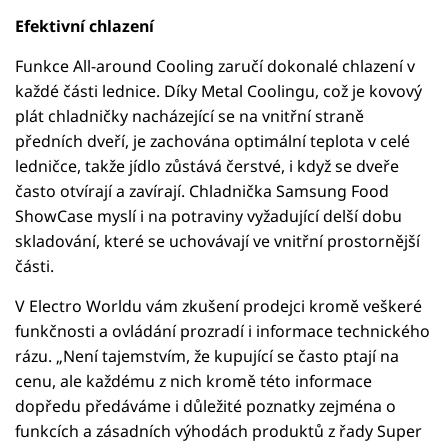
Efektivní chlazení
Funkce All-around Cooling zaručí dokonalé chlazení v
každé části lednice. Díky Metal Coolingu, což je kovový
plát chladničky nacházející se na vnitřní straně
předních dveří, je zachována optimální teplota v celé
ledničce, takže jídlo zůstává čerstvé, i když se dveře
často otvírají a zavírají. Chladnička Samsung Food
ShowCase myslí i na potraviny vyžadující delší dobu
skladování, které se uchovávají ve vnitřní prostornější
části.
V Electro Worldu vám zkušení prodejci kromě veškeré
funkčnosti a ovládání prozradí i informace technického
rázu. „Není tajemstvím, že kupující se často ptají na
cenu, ale každému z nich kromě této informace
dopředu předáváme i důležité poznatky zejména o
funkcích a zásadních výhodách produktů z řady Super