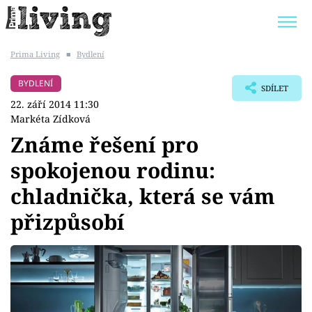
Prima Living
■
Bydlení
Trendy:
JAK UŠETŘIT
POKOJOVÉ KVĚTINY
BYDLENÍ
SDÍLET
BYDLENÍ SLAVNÝCH
ZAHRADA
22. září 2014 11:30
Markéta Zídková
Známe řešení pro
spokojenou rodinu:
Témata
chladnička, která se vám
Bydlení
přizpůsobí
Zahrada
Design