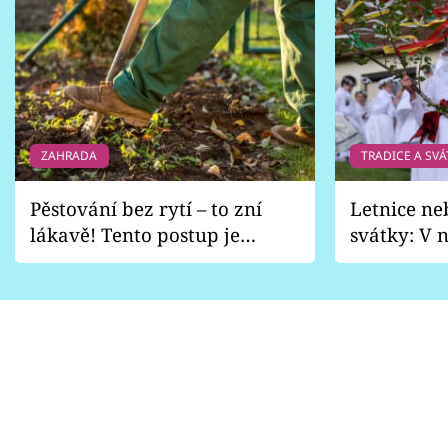
ZAHRADA
TRADICE A SVÁ
Pěstování bez rytí – to zní
Letnice ne
lákavě! Tento postup je
svátky: V n
vhodný jen pro některé
pondělí z
zahrady