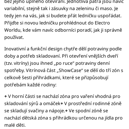
bez jejího úplného otevírání. Jednotlivá patra jsou navíc
variabilní, stejně tak i zásuvky na zeleninu či maso. Je
tedy jen na vás, jak si budete přát ledničku uspořádat.
Přijďte si novou ledničku prohlédnout do Electro
Worldu, kde vám navíc odborníci poradí, jak ji správně
používat.
Inovativní a funkční design chytře dělí potraviny podle
doby a potřeb skladovaní. Při otevření vnějších dveří
(tzv. vitríny) jsou ihned „po ruce“ potraviny denní
spotřeby. Vitrínová část „ShowCase“ se dělí do tří zón s
celkově šesti přihrádkami, které se přizpůsobují
potřebám každé rodiny:
+
V horní části se nachází zóna pro vaření vhodná pro
skladování sýrů a omáček
+
V prostřední rodinné zóně
se skladují svačiny a nápoje.
+
Ve spodní zóně se
nachází dětská zóna s přihrádkou určenou na jídla pro
malé děti.