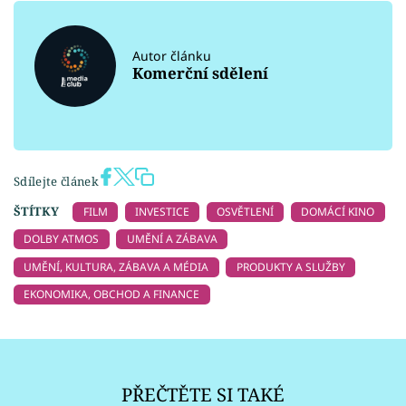
Autor článku
Komerční sdělení
Sdílejte článek
ŠTÍTKY
FILM
INVESTICE
OSVĚTLENÍ
DOMÁCÍ KINO
DOLBY ATMOS
UMĚNÍ A ZÁBAVA
UMĚNÍ, KULTURA, ZÁBAVA A MÉDIA
PRODUKTY A SLUŽBY
EKONOMIKA, OBCHOD A FINANCE
PŘEČTĚTE SI TAKÉ