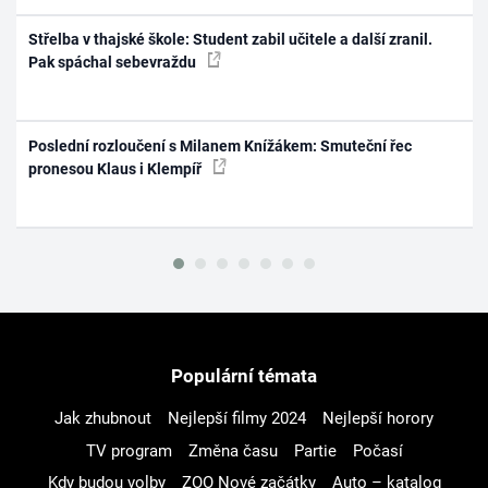
Střelba v thajské škole: Student zabil učitele a další zranil.
Pak spáchal sebevraždu
Poslední rozloučení s Milanem Knížákem: Smuteční řec
pronesou Klaus i Klempíř
Populární témata
Jak zhubnout
Nejlepší filmy 2024
Nejlepší horory
TV program
Změna času
Partie
Počasí
Kdy budou volby
ZOO Nové začátky
Auto – katalog