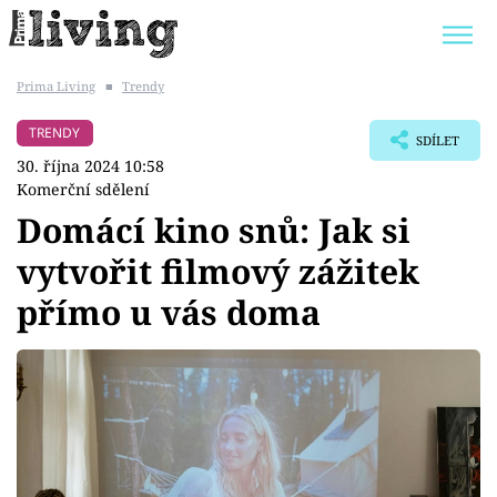
Prima Living
■
Trendy
Trendy:
JAK UŠETŘIT
POKOJOVÉ KVĚTINY
TRENDY
SDÍLET
BYDLENÍ SLAVNÝCH
ZAHRADA
30. října 2024 10:58
Komerční sdělení
Domácí kino snů: Jak si
vytvořit filmový zážitek
Témata
přímo u vás doma
Bydlení
Zahrada
Design