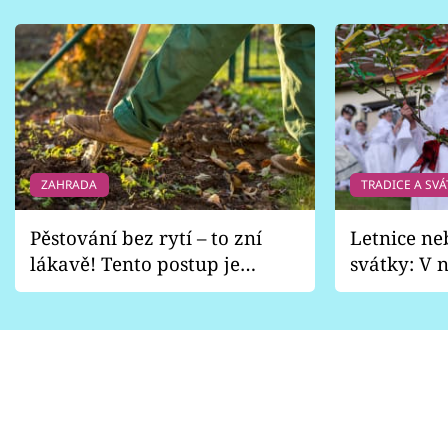
ZAHRADA
TRADICE A SVÁ
Pěstování bez rytí – to zní
Letnice ne
lákavě! Tento postup je
svátky: V n
vhodný jen pro některé
pondělí z
zahrady