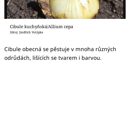
Sledujte prima+
Přihlášení
Cibule kuchyňská/Allium cepa
Zdroj: Jindřich Votýpka
Sledujte nás
Cibule obecná se pěstuje v mnoha různých
odrůdách, lišících se tvarem i barvou.