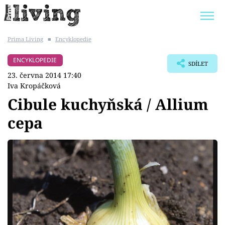
Prima Living
■
Encyklopedie
Trendy:
JAK UŠETŘIT
POKOJOVÉ KVĚTINY
ENCYKLOPEDIE
SDÍLET
BYDLENÍ SLAVNÝCH
ZAHRADA
23. června 2014 17:40
Iva Kropáčková
Cibule kuchyňská / Allium
cepa
Témata
Bydlení
Zahrada
Design