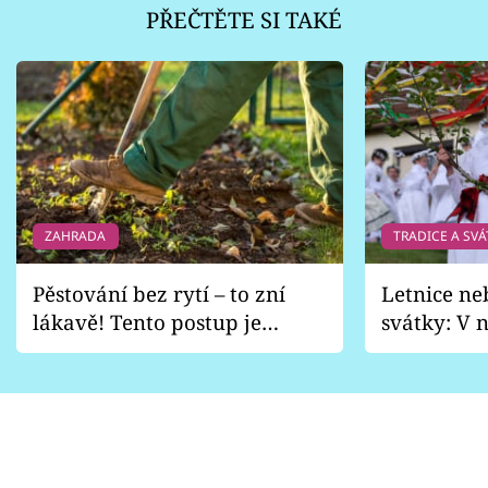
PŘEČTĚTE SI TAKÉ
ZAHRADA
TRADICE A SVÁ
Pěstování bez rytí – to zní
Letnice ne
lákavě! Tento postup je
svátky: V n
vhodný jen pro některé
pondělí z
zahrady