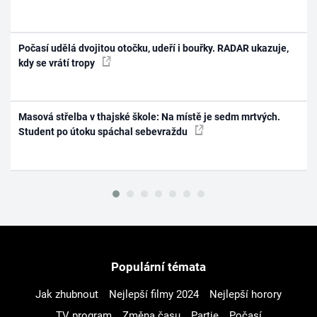
Počasí udělá dvojitou otočku, udeří i bouřky. RADAR ukazuje,
kdy se vrátí tropy
Masová střelba v thajské škole: Na místě je sedm mrtvých.
Student po útoku spáchal sebevraždu
Populární témata
Jak zhubnout
Nejlepší filmy 2024
Nejlepší horory
TV program
Změna času
Partie
Počasí