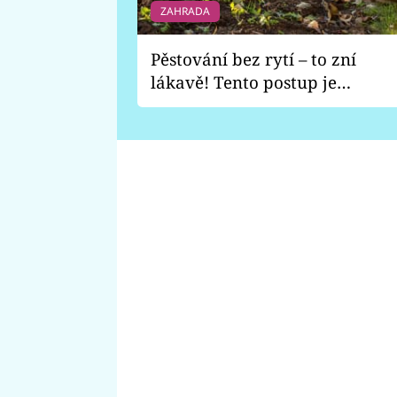
ZAHRADA
Pěstování bez rytí – to zní
lákavě! Tento postup je
vhodný jen pro některé
zahrady