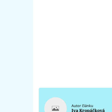
Autor článku
Iva Kropáčková