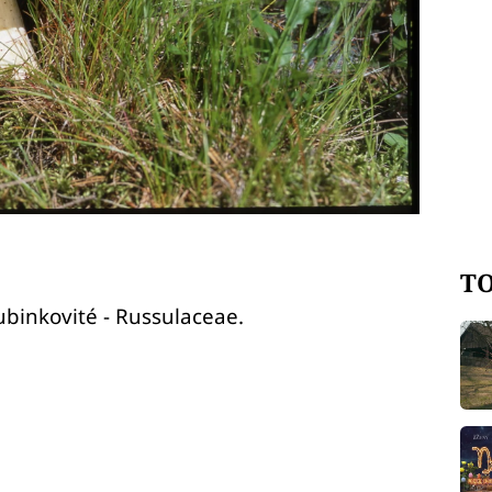
TO
ubinkovité - Russulaceae.