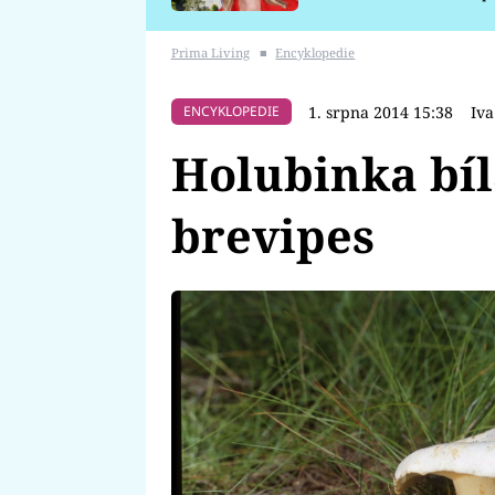
požáru
Prima Living
■
Encyklopedie
1. srpna 2014 15:38
Iv
ENCYKLOPEDIE
Holubinka bíl
brevipes