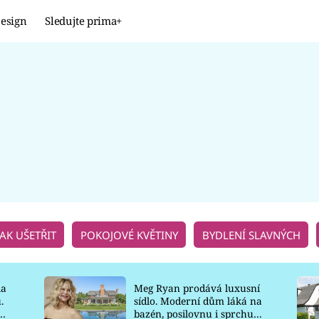
esign
Sledujte prima+
Design
TRENDY
JAK NA TO
PROMĚNY
NAŠE TIPY
JAK UŠETŘIT
POKOJOVÉ KVĚTINY
BYDLENÍ SLAVNÝCH
la
Meg Ryan prodává luxusní
.
sídlo. Moderní dům láká na
o
bazén, posilovnu i sprchu