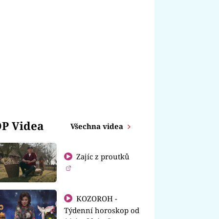
P Videa
Všechna videa
Zajíc z proutků
KOZOROH -
Týdenní horoskop od