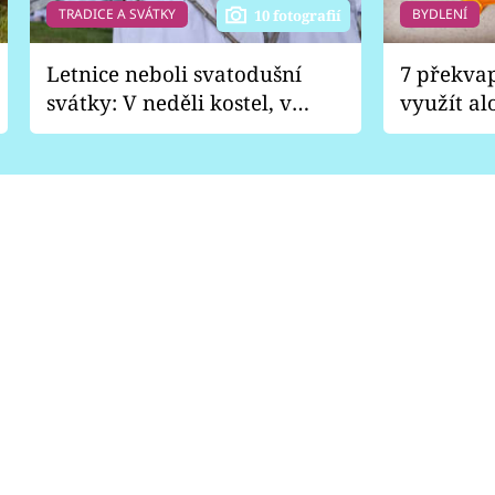
TRADICE A SVÁTKY
BYDLENÍ
10 fotografií
Letnice neboli svatodušní
7 překva
svátky: V neděli kostel, v
využít al
pondělí zábava
Nabrousí
nádobí