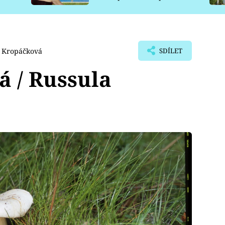
pro psy
a Kropáčková
SDÍLET
á / Russula