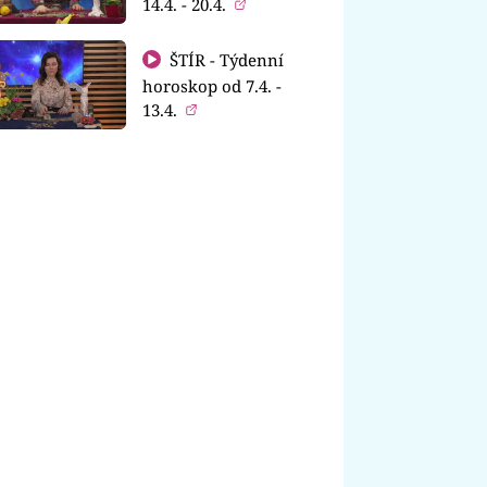
14.4. - 20.4.
ŠTÍR - Týdenní
horoskop od 7.4. -
13.4.