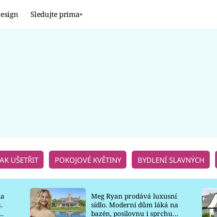
esign
Sledujte prima+
Design
TRENDY
JAK NA TO
PROMĚNY
NAŠE TIPY
JAK UŠETŘIT
POKOJOVÉ KVĚTINY
BYDLENÍ SLAVNÝCH
la
Meg Ryan prodává luxusní
.
sídlo. Moderní dům láká na
o
bazén, posilovnu i sprchu