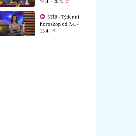
14.4. - 20.4.
ŠTÍR - Týdenní
horoskop od 7.4. -
13.4.