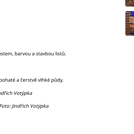
zrůstem, barvou a stavbou listů.
 bohaté a čerstvě vlhké půdy.
indřich Votýpka
 Foto: Jindřich Votýpka