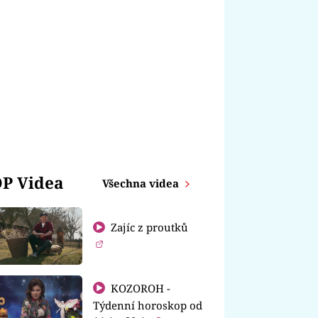
P Videa
Všechna videa
Zajíc z proutků
KOZOROH -
Týdenní horoskop od