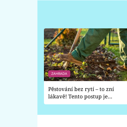
ZAHRADA
Pěstování bez rytí – to zní
lákavě! Tento postup je
vhodný jen pro některé
zahrady