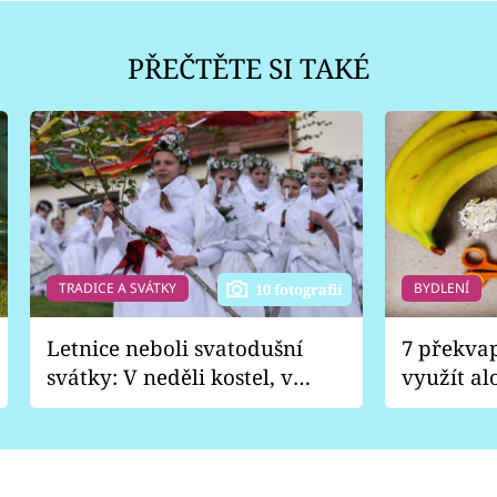
PŘEČTĚTE SI TAKÉ
TRADICE A SVÁTKY
BYDLENÍ
10 fotografií
Letnice neboli svatodušní
7 překva
svátky: V neděli kostel, v
využít al
pondělí zábava
Nabrousí
nádobí