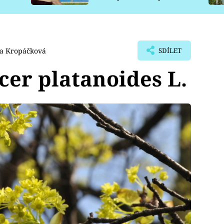
pro psy
va Kropáčková
SDÍLET
cer platanoides L.