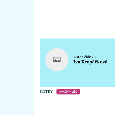
Autor článku
Iva Kropáčková
ŠTÍTKY
JAVOR MLÉČ