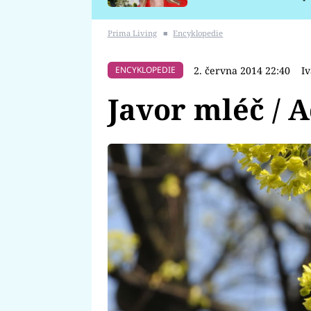
požáru
Prima Living
■
Encyklopedie
2. června 2014 22:40
I
ENCYKLOPEDIE
Javor mléč / A