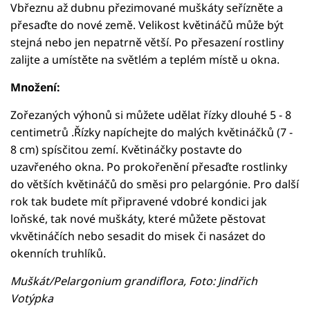
Vbřeznu až dubnu přezimované muškáty seřízněte a
přesaďte do nové země. Velikost květináčů může být
stejná nebo jen nepatrně větší. Po přesazení rostliny
zalijte a umístěte na světlém a teplém místě u okna.
Množení:
Zořezaných výhonů si můžete udělat řízky dlouhé 5 - 8
centimetrů .Řízky napíchejte do malých květináčků (7 -
8 cm) spísčitou zemí. Květináčky postavte do
uzavřeného okna. Po prokořenění přesaďte rostlinky
do větších květináčů do směsi pro pelargónie. Pro další
rok tak budete mít připravené vdobré kondici jak
loňské, tak nové muškáty, které můžete pěstovat
vkvětináčích nebo sesadit do misek či nasázet do
okenních truhlíků.
Muškát/Pelargonium grandiflora, Foto: Jindřich
Votýpka