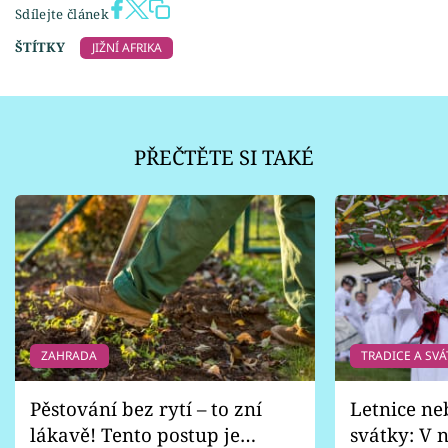
Sdílejte článek
ŠTÍTKY
JIŽNÍ AFRIKA
PŘEČTĚTE SI TAKÉ
ZAHRADA
TRADICE A SVÁ
Pěstování bez rytí – to zní
Letnice ne
lákavě! Tento postup je
svátky: V n