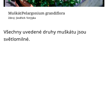
Sledujte prima+
Muškát/Pelargonium grandiflora
Přihlášení
Zdroj: Jindřich Votýpka
Všechny uvedené druhy muškátu jsou
Sledujte nás
světlomilné.