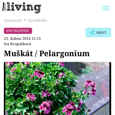
Prima Living
■
Encyklopedie
Trendy:
JAK UŠETŘIT
POKOJOVÉ KVĚTINY
ENCYKLOPEDIE
SDÍLET
BYDLENÍ SLAVNÝCH
ZAHRADA
23. dubna 2014 11:15
Iva Kropáčková
Muškát / Pelargonium
Témata
Bydlení
Zahrada
Design