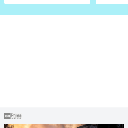
vhodný jen pro některé
pondělí z
zahrady