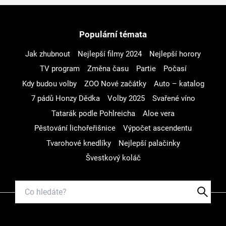
Populární témata
Jak zhubnout
Nejlepší filmy 2024
Nejlepší horory
TV program
Změna času
Partie
Počasí
Kdy budou volby
ZOO Nové začátky
Auto – katalog
7 pádů Honzy Dědka
Volby 2025
Svařené víno
Tatarák podle Pohlreicha
Aloe vera
Pěstování lichořeřišnice
Výpočet ascendentu
Tvarohové knedlíky
Nejlepší palačinky
Švestkový koláč