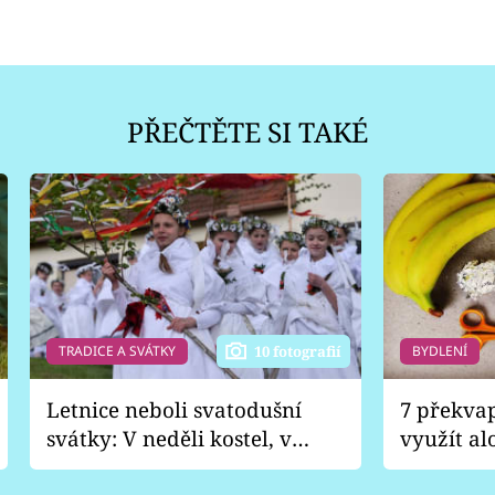
PŘEČTĚTE SI TAKÉ
TRADICE A SVÁTKY
BYDLENÍ
10 fotografií
Letnice neboli svatodušní
7 překva
svátky: V neděli kostel, v
využít al
pondělí zábava
Nabrousí