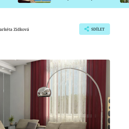
pro psy
arkéta Zídková
SDÍLET
j