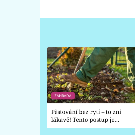
ZAHRADA
Pěstování bez rytí – to zní
lákavě! Tento postup je
vhodný jen pro některé