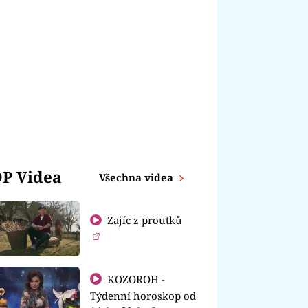
P Videa
Všechna videa
Zajíc z proutků
KOZOROH -
Týdenní horoskop od