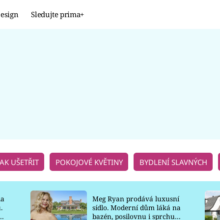
esign
Sledujte prima+
Design
TRENDY
JAK NA TO
PROMĚNY
NAŠE TIPY
JAK UŠETŘIT
POKOJOVÉ KVĚTINY
BYDLENÍ SLAVNÝCH
la
Meg Ryan prodává luxusní
.
sídlo. Moderní dům láká na
o
bazén, posilovnu i sprchu