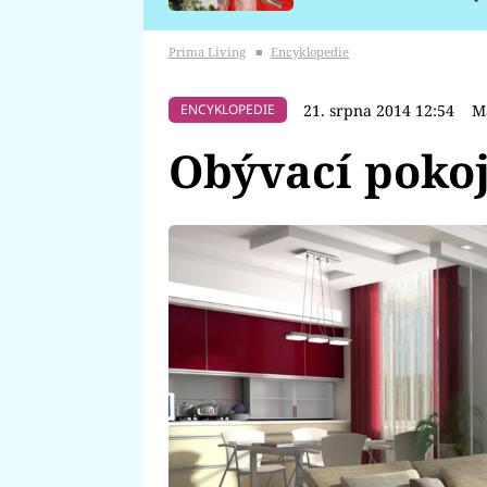
požáru
Prima Living
■
Encyklopedie
21. srpna 2014 12:54
M
ENCYKLOPEDIE
Obývací poko