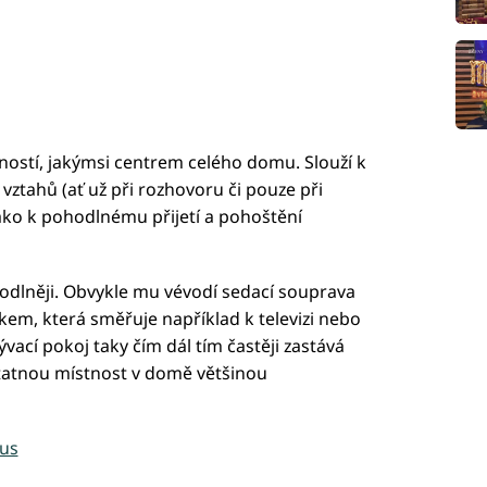
tností, jakýmsi centrem celého domu. Slouží k
vztahů (ať už při rozhovoru či pouze při
jako k pohodlnému přijetí a pohoštění
ohodlněji. Obvykle mu vévodí sedací souprava
kem, která směřuje například k televizi nebo
vací pokoj taky čím dál tím častěji zastává
tatnou místnost v domě většinou
xus