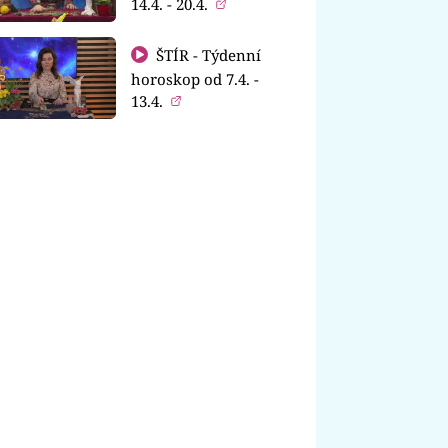
14.4. - 20.4.
ŠTÍR - Týdenní
horoskop od 7.4. -
13.4.