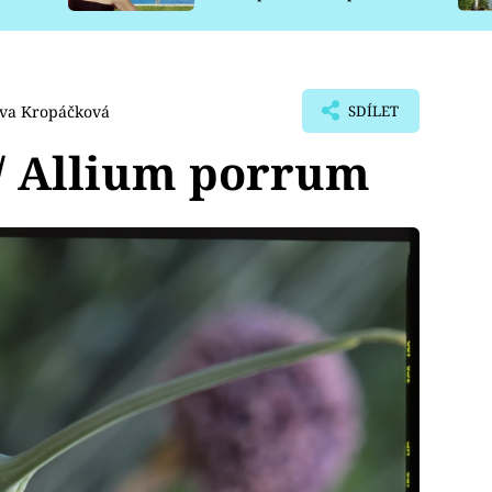
pro psy
Iva Kropáčková
SDÍLET
/ Allium porrum