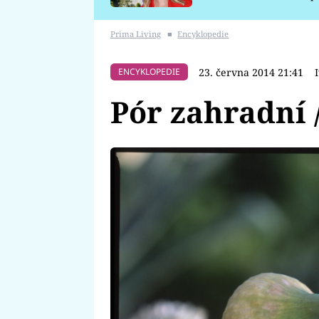
požáru
Prima Living
■
Encyklopedie
23. června 2014 21:41
ENCYKLOPEDIE
Pór zahradní 