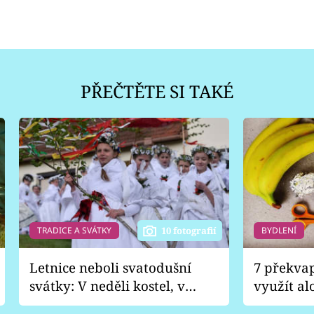
PŘEČTĚTE SI TAKÉ
TRADICE A SVÁTKY
BYDLENÍ
10 fotografií
Letnice neboli svatodušní
7 překva
svátky: V neděli kostel, v
využít al
pondělí zábava
Nabrousí