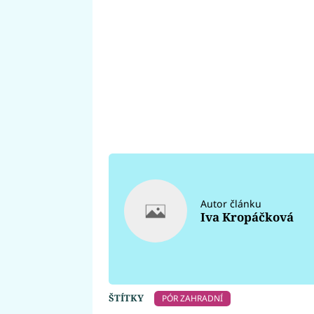
Autor článku
Iva Kropáčková
ŠTÍTKY
PÓR ZAHRADNÍ