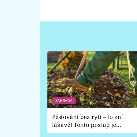
ZAHRADA
Pěstování bez rytí – to zní
lákavě! Tento postup je
vhodný jen pro některé