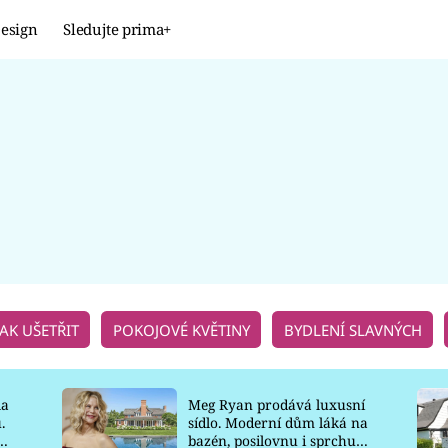
esign
Sledujte prima+
Design
TRENDY
JAK NA TO
PROMĚNY
NAŠE TIPY
JAK UŠETŘIT
POKOJOVÉ KVĚTINY
BYDLENÍ SLAVNÝCH
la
Meg Ryan prodává luxusní
.
sídlo. Moderní dům láká na
o
bazén, posilovnu i sprchu