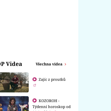
P Videa
Všechna videa
Zajíc z proutků
KOZOROH -
Týdenní horoskop od