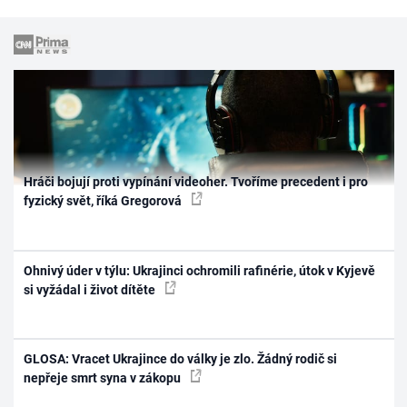
Hráči bojují proti vypínání videoher. Tvoříme precedent i pro
fyzický svět, říká Gregorová
Ohnivý úder v týlu: Ukrajinci ochromili rafinérie, útok v Kyjevě
si vyžádal i život dítěte
GLOSA: Vracet Ukrajince do války je zlo. Žádný rodič si
nepřeje smrt syna v zákopu