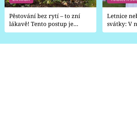
Pěstování bez rytí – to zní
Letnice ne
lákavě! Tento postup je
svátky: V n
vhodný jen pro některé
pondělí z
zahrady