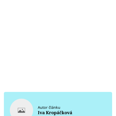
Autor článku
Iva Kropáčková