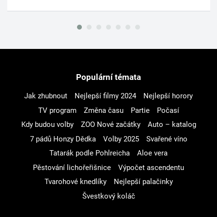
Populární témata
Jak zhubnout
Nejlepší filmy 2024
Nejlepší horory
TV program
Změna času
Partie
Počasí
Kdy budou volby
ZOO Nové začátky
Auto – katalog
7 pádů Honzy Dědka
Volby 2025
Svařené víno
Tatarák podle Pohlreicha
Aloe vera
Pěstování lichořeřišnice
Výpočet ascendentu
Tvarohové knedlíky
Nejlepší palačinky
Švestkový koláč