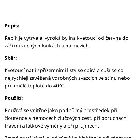
Popis:
Řepík je vytrvalá, vysoká bylina kvetoucí od června do
září na suchých loukách a na mezích.
Sběr:
Kvetoucí nať i spřízemními listy se sbírá a suší se co
nejrychleji zavěšená vdrobných svazcích ve stínu nebo
při umělé teplotě do 40°C.
Použití:
Používá se vnitřně jako podpůrný prostředek při
žloutence a nemocech žlučových cest, při poruchách
trávení a látkové výměny a při průjmech.
Zevně se užívá při silné rýmě ke kloktání a při zánětech