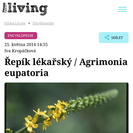
Prima Living
■
Encyklopedie
Trendy:
JAK UŠETŘIT
POKOJOVÉ KVĚTINY
ENCYKLOPEDIE
SDÍLET
BYDLENÍ SLAVNÝCH
ZAHRADA
25. května 2014 14:55
Iva Kropáčková
Řepík lékařský / Agrimonia
eupatoria
Témata
Bydlení
Zahrada
Design