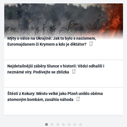
Mýty o válce na Ukrajině: Jak to bylo s nacismem,
Euromajdanem či Krymem a kdo je diktátor?
Nejdetailnější záběry Slunce v historii: Vědci odhalili i
neznámé víry. Podívejte se zblízka
Štěstí z Kokury: Město velké jako Plzeň uniklo oběma
atomovým bombám, zasáhla náhoda