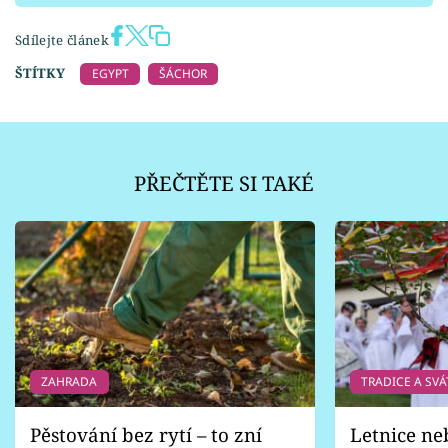
Sdílejte článek
ŠTÍTKY
EGYPT
ŠÁCHOR
PŘEČTĚTE SI TAKÉ
ZAHRADA
TRADICE A SVÁ
Pěstování bez rytí – to zní
Letnice ne