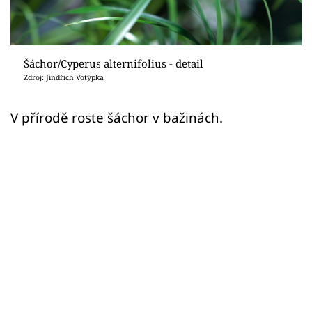
Sledujte prima+
Přihlášení
Šáchor/Cyperus alternifolius - detail
Zdroj: Jindřich Votýpka
Sledujte nás
V přírodě roste šáchor v bažinách.