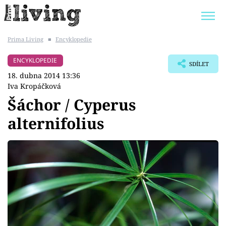
Prima Living
■
Encyklopedie
Trendy:
JAK UŠETŘIT
POKOJOVÉ KVĚTINY
ENCYKLOPEDIE
SDÍLET
BYDLENÍ SLAVNÝCH
ZAHRADA
18. dubna 2014 13:36
Iva Kropáčková
Šáchor / Cyperus
alternifolius
Témata
Bydlení
Zahrada
Design