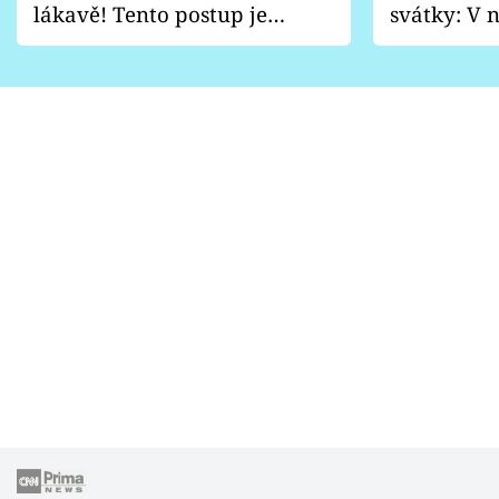
lákavě! Tento postup je
svátky: V n
vhodný jen pro některé
pondělí z
zahrady