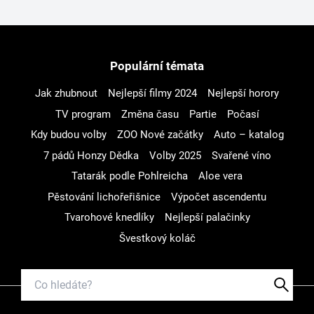
Populární témata
Jak zhubnout
Nejlepší filmy 2024
Nejlepší horory
TV program
Změna času
Partie
Počasí
Kdy budou volby
ZOO Nové začátky
Auto – katalog
7 pádů Honzy Dědka
Volby 2025
Svařené víno
Tatarák podle Pohlreicha
Aloe vera
Pěstování lichořeřišnice
Výpočet ascendentu
Tvarohové knedlíky
Nejlepší palačinky
Švestkový koláč