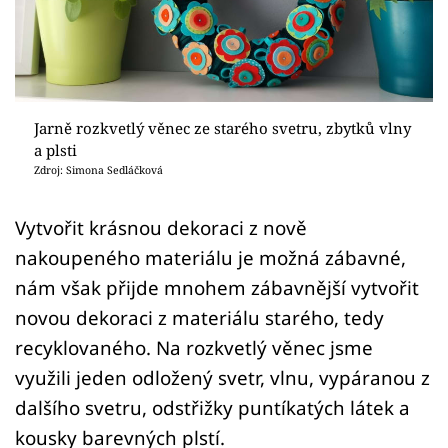
Sledujte prima+
Přihlášení
Jarně rozkvetlý věnec ze starého svetru, zbytků vlny
Sledujte nás
a plsti
Zdroj: Simona Sedláčková
Vytvořit krásnou dekoraci z nově
nakoupeného materiálu je možná zábavné,
nám však přijde mnohem zábavnější vytvořit
novou dekoraci z materiálu starého, tedy
recyklovaného. Na rozkvetlý věnec jsme
využili jeden odložený svetr, vlnu, vypáranou z
dalšího svetru, odstřižky puntíkatých látek a
kousky barevných plstí.