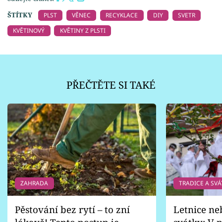
ŠTÍTKY
PLST
VĚNEC
RECYKLACE
DIY
SVETR
KVĚTINOVÝ
KVĚTINY Z PLSTI
PŘEČTĚTE SI TAKÉ
ZAHRADA
TRADICE A SVÁ
Pěstování bez rytí – to zní
Letnice ne