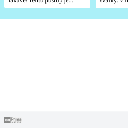
lákavě! Tento postup je
svátky: V n
vhodný jen pro některé
pondělí z
zahrady