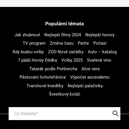
Populární témata
Jak zhubnout
Nejlepší filmy 2024
Nejlepší horory
TV program
Změna času
Partie
Počasí
Kdy budou volby
ZOO Nové začátky
Auto – katalog
7 pádů Honzy Dědka
Volby 2025
Svařené víno
Tatarák podle Pohlreicha
Aloe vera
Pěstování lichořeřišnice
Výpočet ascendentu
Tvarohové knedlíky
Nejlepší palačinky
Švestkový koláč