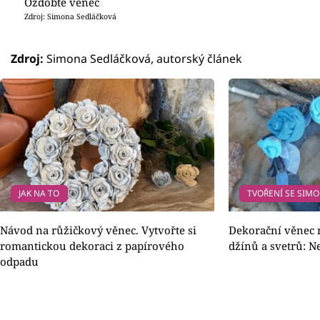
Ozdobte věnec
Zdroj: Simona Sedláčková
Zdroj:
Simona Sedláčková, autorský článek
JAK NA TO
TVOŘENÍ SE SIM
Návod na růžičkový věnec. Vytvořte si
Dekorační věnec n
romantickou dekoraci z papírového
džínů a svetrů: N
odpadu