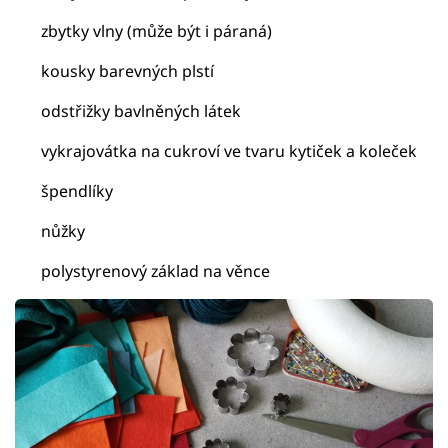
zbytky vlny (může být i páraná)
kousky barevných plstí
odstřižky bavlněných látek
vykrajovátka na cukroví ve tvaru kytiček a koleček
špendlíky
nůžky
polystyrenový základ na věnce