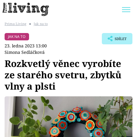
Prima Living
■
Jak na to
Trendy:
JAK UŠETŘIT
POKOJOVÉ KVĚTINY
JAK NA TO
SDÍLET
BYDLENÍ SLAVNÝCH
ZAHRADA
23. ledna 2023 13:00
Simona Sedláčková
Rozkvetlý věnec vyrobíte
ze starého svetru, zbytků
Témata
vlny a plsti
Bydlení
Zahrada
Design