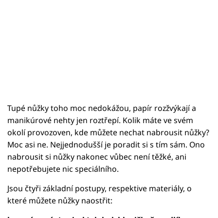
Sledujte prima+
Přihlášení
Sledujte nás
Tupé nůžky toho moc nedokážou, papír rozžvýkají a
manikúrové nehty jen roztřepí. Kolik máte ve svém
okolí provozoven, kde můžete nechat nabrousit nůžky?
Moc asi ne. Nejjednodušší je poradit si s tím sám. Ono
nabrousit si nůžky nakonec vůbec není těžké, ani
nepotřebujete nic speciálního.
Jsou čtyři základní postupy, respektive materiály, o
které můžete nůžky naostřit: