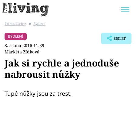
Prima Living
■
Bydlení
Trendy:
JAK UŠETŘIT
POKOJOVÉ KVĚTINY
BYDLENÍ
SDÍLET
BYDLENÍ SLAVNÝCH
ZAHRADA
8. srpna 2016 11:39
Markéta Zídková
Jak si rychle a jednoduše
nabrousit nůžky
Témata
Bydlení
Tupé nůžky jsou za trest.
Zahrada
Design