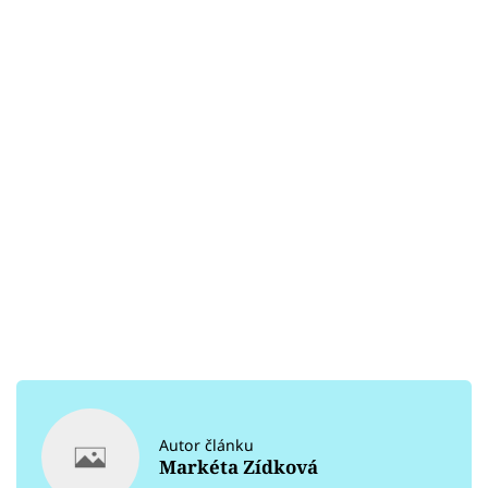
Autor článku
Markéta Zídková