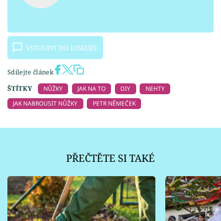
VSTOUPIT DO DISKUZE
Sdílejte článek
ŠTÍTKY
NŮŽKY
JAK NA TO
DIY
NEHTY
JAK NABROUSIT NŮŽKY
PETR NĚMEČEK
PŘEČTĚTE SI TAKÉ