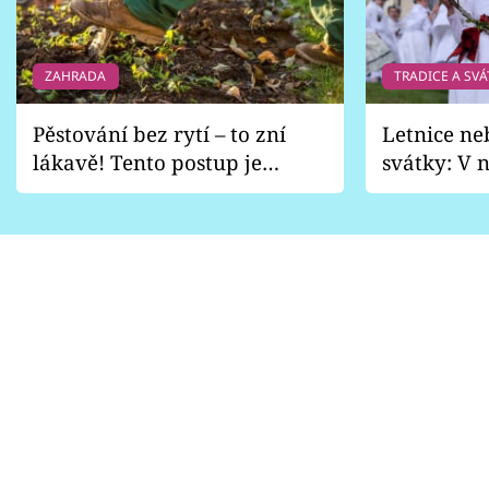
ZAHRADA
TRADICE A SVÁ
Pěstování bez rytí – to zní
Letnice ne
lákavě! Tento postup je
svátky: V n
vhodný jen pro některé
pondělí z
zahrady