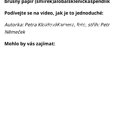
brusný papír (smirek)alobalskleničkašpendlík
Podívejte se na video, jak je to jednoduché:
Autorka: Petra KloidováKamera, foto, střih: Petr
Failed to fetch
Němeček
Mohlo by vás zajímat: