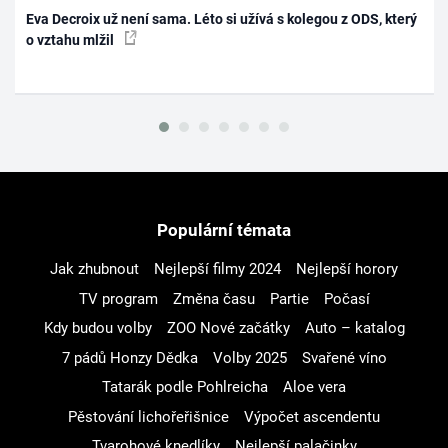
Eva Decroix už není sama. Léto si užívá s kolegou z ODS, který
o vztahu mlžil
Populární témata
Jak zhubnout
Nejlepší filmy 2024
Nejlepší horory
TV program
Změna času
Partie
Počasí
Kdy budou volby
ZOO Nové začátky
Auto – katalog
7 pádů Honzy Dědka
Volby 2025
Svařené víno
Tatarák podle Pohlreicha
Aloe vera
Pěstování lichořeřišnice
Výpočet ascendentu
Tvarohové knedlíky
Nejlepší palačinky