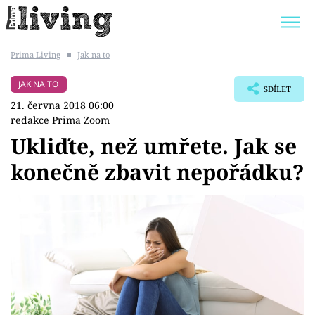
Prima Living
■
Jak na to
Trendy:
JAK UŠETŘIT
POKOJOVÉ KVĚTINY
JAK NA TO
SDÍLET
BYDLENÍ SLAVNÝCH
ZAHRADA
21. června 2018 06:00
redakce Prima Zoom
Ukliďte, než umřete. Jak se
konečně zbavit nepořádku?
Témata
Bydlení
Zahrada
Design