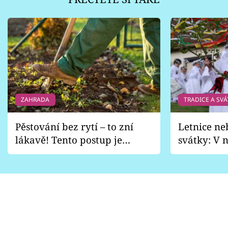
ZAHRADA
TRADICE A SVÁ
Pěstování bez rytí – to zní
Letnice ne
lákavě! Tento postup je
svátky: V n
vhodný jen pro některé
pondělí z
zahrady