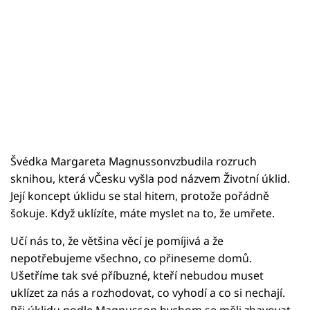
Švédka Margareta Magnussonvzbudila rozruch
sknihou, která vČesku vyšla pod názvem Životní úklid.
Její koncept úklidu se stal hitem, protože pořádně
šokuje. Když uklízíte, máte myslet na to, že umřete.
Učí nás to, že většina věcí je pomíjivá a že
nepotřebujeme všechno, co přineseme domů.
Ušetříme tak své příbuzné, kteří nebudou muset
uklízet za nás a rozhodovat, co vyhodí a co si nechají.
Při úklidu podle Magnusson bychom se měli zbavovat