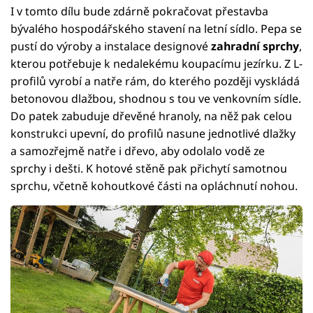
I v tomto dílu bude zdárně pokračovat přestavba
bývalého hospodářského stavení na letní sídlo. Pepa se
pustí do výroby a instalace designové
zahradní sprchy
,
kterou potřebuje k nedalekému koupacímu jezírku. Z L-
profilů vyrobí a natře rám, do kterého později vyskládá
betonovou dlažbou, shodnou s tou ve venkovním sídle.
Do patek zabuduje dřevěné hranoly, na něž pak celou
konstrukci upevní, do profilů nasune jednotlivé dlažky
a samozřejmě natře i dřevo, aby odolalo vodě ze
sprchy i dešti. K hotové stěně pak přichytí samotnou
sprchu, včetně kohoutkové části na opláchnutí nohou.