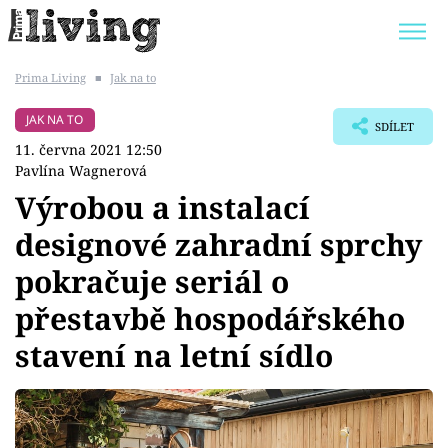
Prima Living
■
Jak na to
Trendy:
JAK UŠETŘIT
POKOJOVÉ KVĚTINY
JAK NA TO
SDÍLET
BYDLENÍ SLAVNÝCH
ZAHRADA
11. června 2021 12:50
Pavlína Wagnerová
Výrobou a instalací
designové zahradní sprchy
Témata
pokračuje seriál o
Bydlení
přestavbě hospodářského
stavení na letní sídlo
Zahrada
Design