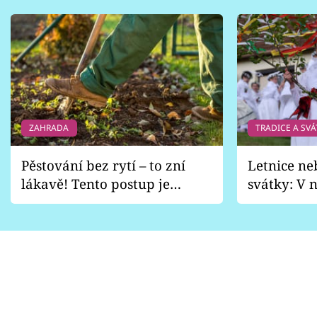
ZAHRADA
TRADICE A SVÁ
Pěstování bez rytí – to zní
Letnice ne
lákavě! Tento postup je
svátky: V n
vhodný jen pro některé
pondělí z
zahrady