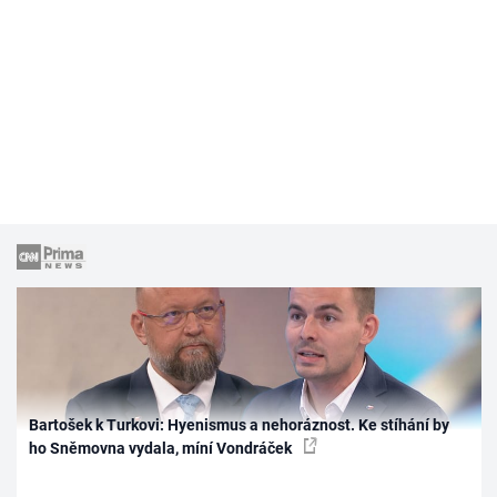
Bartošek k Turkovi: Hyenismus a nehoráznost. Ke stíhání by
ho Sněmovna vydala, míní Vondráček