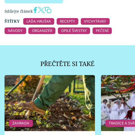
Sdílejte článek
ŠTÍTKY
LÁĎA HRUŠKA
RECEPTY
VYCHYTÁVKY
NÁVODY
ORGANIZÉR
OPILÉ ŠVESTKY
PEČENÍ
PŘEČTĚTE SI TAKÉ
ZAHRADA
TRADICE A SVÁ