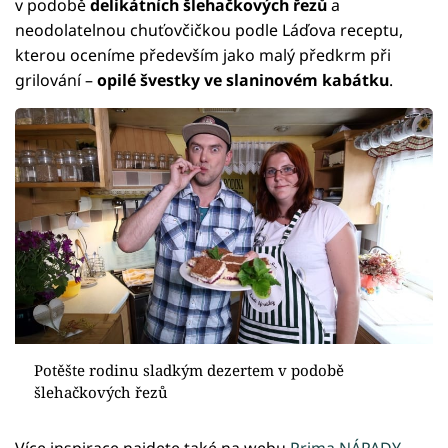
v podobě
delikátních šlehačkových řezů
a
neodolatelnou chuťovčičkou podle Láďova receptu,
kterou oceníme především jako malý předkrm při
grilování –
opilé švestky ve slaninovém kabátku
.
Potěšte rodinu sladkým dezertem v podobě
šlehačkových řezů