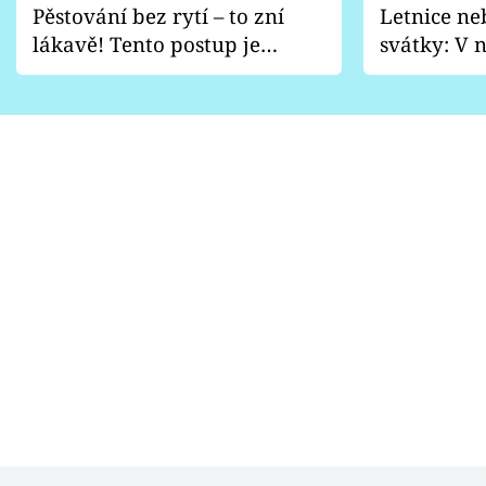
Pěstování bez rytí – to zní
Letnice ne
lákavě! Tento postup je
svátky: V n
vhodný jen pro některé
pondělí z
zahrady