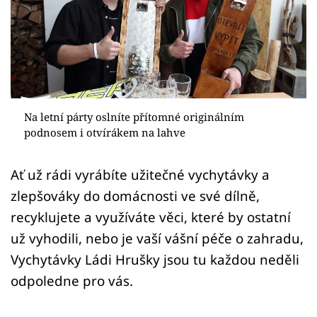
Sledujte prima+
Přihlášení
Sledujte nás
Na letní párty oslníte přítomné originálním
podnosem i otvírákem na lahve
Ať už rádi vyrábíte užitečné vychytávky a
zlepšováky do domácnosti ve své dílně,
recyklujete a využíváte věci, které by ostatní
už vyhodili, nebo je vaší vášní péče o zahradu,
Vychytávky Ládi Hrušky jsou tu každou neděli
odpoledne pro vás.