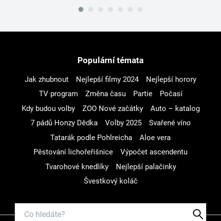
Populární témata
Jak zhubnout
Nejlepší filmy 2024
Nejlepší horory
TV program
Změna času
Partie
Počasí
Kdy budou volby
ZOO Nové začátky
Auto – katalog
7 pádů Honzy Dědka
Volby 2025
Svařené víno
Tatarák podle Pohlreicha
Aloe vera
Pěstování lichořeřišnice
Výpočet ascendentu
Tvarohové knedlíky
Nejlepší palačinky
Švestkový koláč