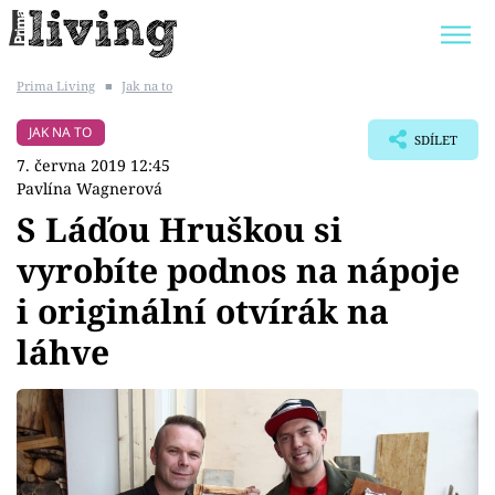
Prima Living
■
Jak na to
Trendy:
JAK UŠETŘIT
POKOJOVÉ KVĚTINY
JAK NA TO
SDÍLET
BYDLENÍ SLAVNÝCH
ZAHRADA
7. června 2019 12:45
Pavlína Wagnerová
S Láďou Hruškou si
vyrobíte podnos na nápoje
Témata
i originální otvírák na
Bydlení
láhve
Zahrada
Design