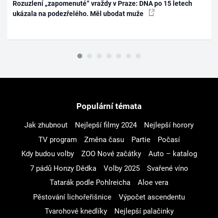
Rozuzlení „zapomenuté“ vraždy v Praze: DNA po 15 letech
ukázala na podezřelého. Měl ubodat muže
Populární témata
Jak zhubnout
Nejlepší filmy 2024
Nejlepší horory
TV program
Změna času
Partie
Počasí
Kdy budou volby
ZOO Nové začátky
Auto – katalog
7 pádů Honzy Dědka
Volby 2025
Svařené víno
Tatarák podle Pohlreicha
Aloe vera
Pěstování lichořeřišnice
Výpočet ascendentu
Tvarohové knedlíky
Nejlepší palačinky