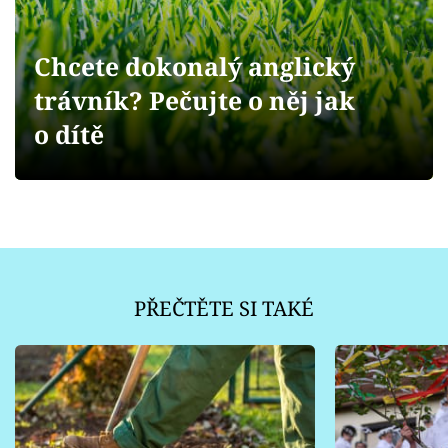
Sledujte prima+
Chcete dokonalý anglický
Přihlášení
trávník? Pečujte o něj jak
o dítě
Sledujte nás
PŘEČTĚTE SI TAKÉ