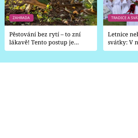
ZAHRADA
TRADICE A SVÁ
Pěstování bez rytí – to zní
Letnice ne
lákavě! Tento postup je
svátky: V n
vhodný jen pro některé
pondělí z
zahrady