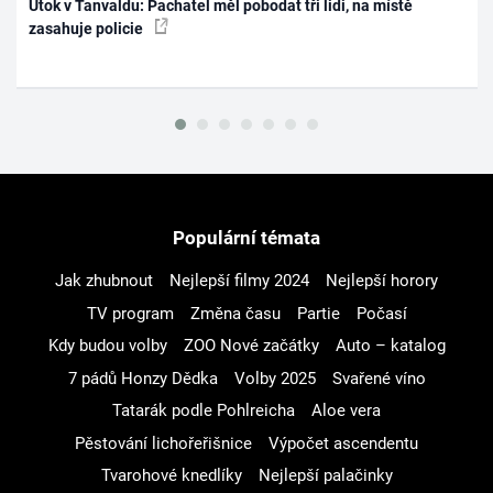
Útok v Tanvaldu: Pachatel měl pobodat tři lidi, na místě
zasahuje policie
Populární témata
Jak zhubnout
Nejlepší filmy 2024
Nejlepší horory
TV program
Změna času
Partie
Počasí
Kdy budou volby
ZOO Nové začátky
Auto – katalog
7 pádů Honzy Dědka
Volby 2025
Svařené víno
Tatarák podle Pohlreicha
Aloe vera
Pěstování lichořeřišnice
Výpočet ascendentu
Tvarohové knedlíky
Nejlepší palačinky