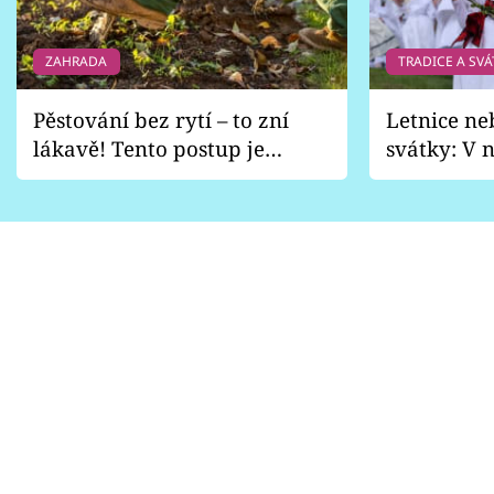
ZAHRADA
TRADICE A SVÁ
Pěstování bez rytí – to zní
Letnice ne
lákavě! Tento postup je
svátky: V n
vhodný jen pro některé
pondělí z
zahrady