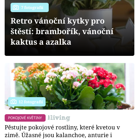
Sledujte prima+
7 fotografií
Retro vánoční kytky pro
Přihlášení
štěstí: brambořík, vánoční
kaktus a azalka
Sledujte nás
12 fotografií
POKOJOVÉ KVĚTINY
Pěstujte pokojové rostliny, které kvetou v
zimě. Úžasné jsou kalanchoe, anturie i