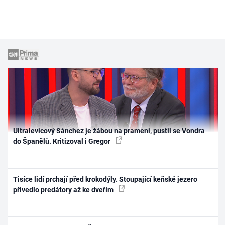
Ultralevicový Sánchez je žábou na prameni, pustil se Vondra
do Španělů. Kritizoval i Gregor
Tisíce lidí prchají před krokodýly. Stoupající keňské jezero
přivedlo predátory až ke dveřím