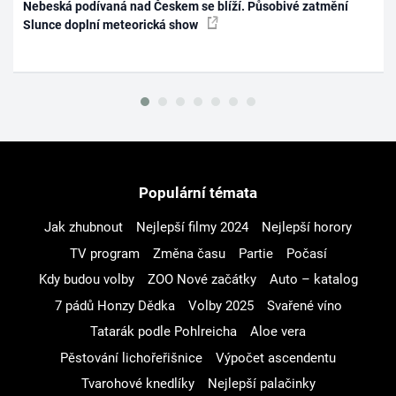
Nebeská podívaná nad Českem se blíží. Působivé zatmění
Slunce doplní meteorická show
Populární témata
Jak zhubnout
Nejlepší filmy 2024
Nejlepší horory
TV program
Změna času
Partie
Počasí
Kdy budou volby
ZOO Nové začátky
Auto – katalog
7 pádů Honzy Dědka
Volby 2025
Svařené víno
Tatarák podle Pohlreicha
Aloe vera
Pěstování lichořeřišnice
Výpočet ascendentu
Tvarohové knedlíky
Nejlepší palačinky