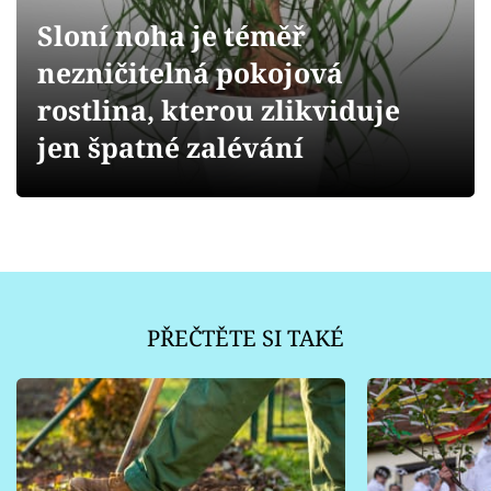
Sledujte prima+
Sloní noha je téměř
nezničitelná pokojová
Přihlášení
rostlina, kterou zlikviduje
jen špatné zalévání
Sledujte nás
PŘEČTĚTE SI TAKÉ