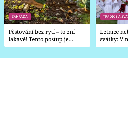
ZAHRADA
TRADICE A SVÁ
Pěstování bez rytí – to zní
Letnice ne
lákavě! Tento postup je
svátky: V n
vhodný jen pro některé
pondělí z
zahrady