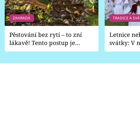
ZAHRADA
TRADICE A SVÁ
Pěstování bez rytí – to zní
Letnice ne
lákavě! Tento postup je
svátky: V n
vhodný jen pro některé
pondělí z
zahrady