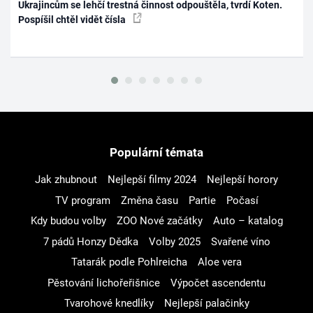
Ukrajincům se lehčí trestná činnost odpouštěla, tvrdí Koten.
Pospíšil chtěl vidět čísla
Populární témata
Jak zhubnout
Nejlepší filmy 2024
Nejlepší horory
TV program
Změna času
Partie
Počasí
Kdy budou volby
ZOO Nové začátky
Auto – katalog
7 pádů Honzy Dědka
Volby 2025
Svařené víno
Tatarák podle Pohlreicha
Aloe vera
Pěstování lichořeřišnice
Výpočet ascendentu
Tvarohové knedlíky
Nejlepší palačinky