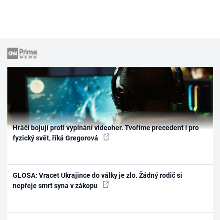
Hráči bojují proti vypínání videoher. Tvoříme precedent i pro
fyzický svět, říká Gregorová
GLOSA: Vracet Ukrajince do války je zlo. Žádný rodič si
nepřeje smrt syna v zákopu