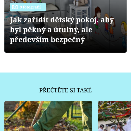
Sledujte prima+
9 fotografií
Jak zařídit dětský pokoj, aby
Přihlášení
byl pěkný a útulný, ale
především bezpečný
Sledujte nás
PŘEČTĚTE SI TAKÉ