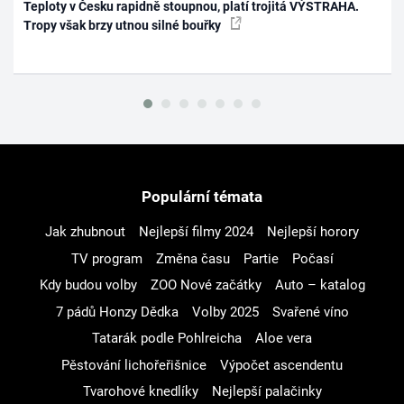
Teploty v Česku rapidně stoupnou, platí trojitá VÝSTRAHA.
Tropy však brzy utnou silné bouřky
Populární témata
Jak zhubnout
Nejlepší filmy 2024
Nejlepší horory
TV program
Změna času
Partie
Počasí
Kdy budou volby
ZOO Nové začátky
Auto – katalog
7 pádů Honzy Dědka
Volby 2025
Svařené víno
Tatarák podle Pohlreicha
Aloe vera
Pěstování lichořeřišnice
Výpočet ascendentu
Tvarohové knedlíky
Nejlepší palačinky