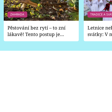
ZAHRADA
TRADICE A SVÁ
Pěstování bez rytí – to zní
Letnice ne
lákavě! Tento postup je
svátky: V n
vhodný jen pro některé
pondělí z
zahrady