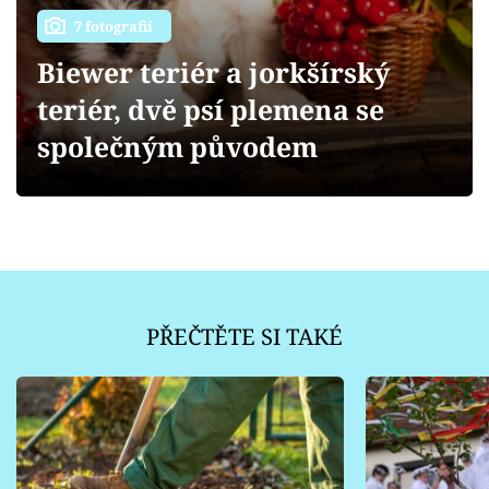
Sledujte prima+
7 fotografií
Biewer teriér a jorkšírský
Přihlášení
teriér, dvě psí plemena se
společným původem
Sledujte nás
PŘEČTĚTE SI TAKÉ